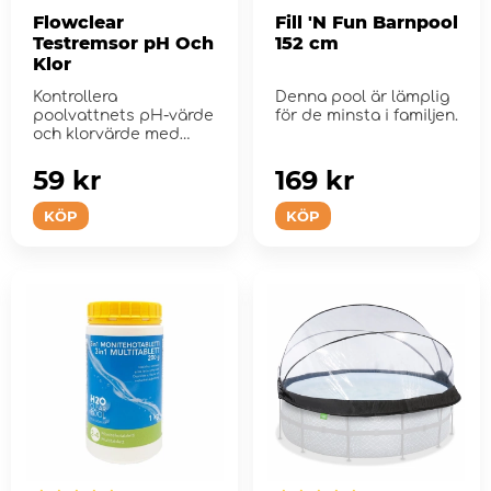
Flowclear
Fill 'N Fun Barnpool
Testremsor pH Och
152 cm
Klor
Kontrollera
Denna pool är lämplig
poolvattnets pH-värde
för de minsta i familjen.
och klorvärde med
dessa testremsor.
59 kr
169 kr
KÖP
KÖP