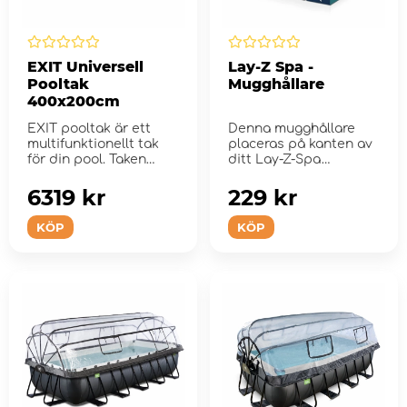
EXIT Universell
Lay-Z Spa -
Pooltak
Mugghållare
400x200cm
EXIT pooltak är ett
Denna mugghållare
multifunktionellt tak
placeras på kanten av
för din pool. Taken
ditt Lay-Z-Spa
passar rektangul...
spabad.
6319 kr
229 kr
KÖP
KÖP