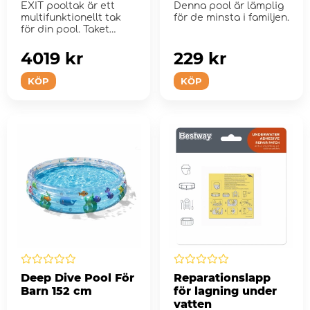
EXIT pooltak är ett
Denna pool är lämplig
multifunktionellt tak
för de minsta i familjen.
för din pool. Taket
passar mång...
4019 kr
229 kr
KÖP
KÖP
Deep Dive Pool För
Reparationslapp
Barn 152 cm
för lagning under
vatten