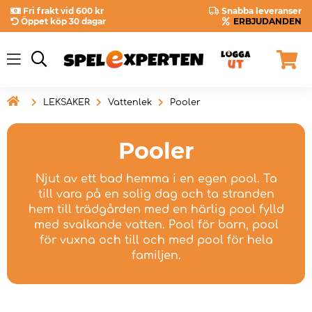
Fri frakt vid 600 kr
Snabba leveranser
Öppet köp 30 dagar
ERBJUDANDEN

LEKSAKER
Vattenlek
Pooler
Pooler
Njut av ett bad hemma i en egen pool. Ta
till vara på en solig dag och ta stranden
hem till trädgården med en härlig pool fylld
med svalkande vatten. Pool för barn, pool
för vuxna och till och med pool för hela
familjen.