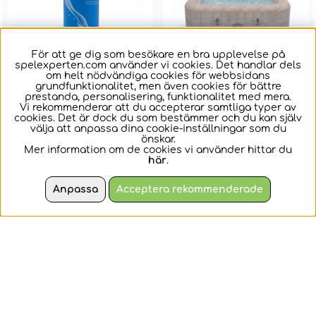
För att ge dig som besökare en bra upplevelse på
spelexperten.com använder vi cookies. Det handlar dels
om helt nödvändiga cookies för webbsidans
grundfunktionalitet, men även cookies för bättre
prestanda, personalisering, funktionalitet med mera.
H2O Algmedel
LAY-Z-SPA Rome 4-
Vi rekommenderar att du accepterar samtliga typer av
cookies. Det är dock du som bestämmer och du kan själv
6 Ultrafit Smart
välja att anpassa dina cookie-inställningar som du
AirJet
önskar.
Mer information om de cookies vi använder hittar du
Algmedlet förhindrar
Koppla av och varva
här
.
beläggningar på
ner i lyx och få positiva
poolens botten och
fördelar för din hälsa...
Anpassa
Acceptera rekommenderade
väggar.
95 kr
9999 kr
KÖP
KÖP