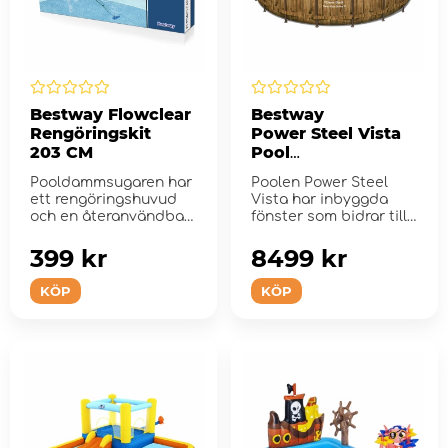
Bestway Flowclear
Bestway
Rengöringskit
Power Steel Vista
203 CM
Pool
Set 549 X 122 CM
Pooldammsugaren har
Poolen Power Steel
ett rengöringshuvud
Vista har inbyggda
och en återanvändbar
fönster som bidrar till
skräpp&...
ett underbart
vatten&...
399 kr
8499 kr
KÖP
KÖP