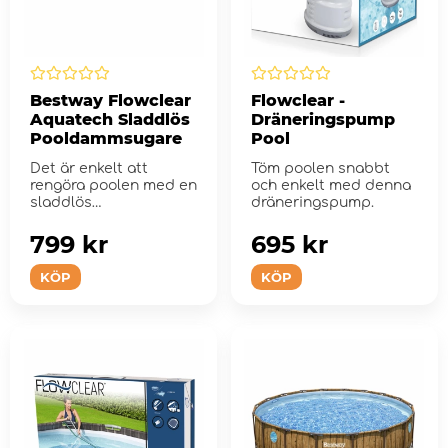
Bestway Flowclear
Flowclear -
Aquatech Sladdlös
Dräneringspump
Pooldammsugare
Pool
Det är enkelt att
Töm poolen snabbt
rengöra poolen med en
och enkelt med denna
sladdlös
dräneringspump.
pooldammsugare!
799 kr
695 kr
KÖP
KÖP