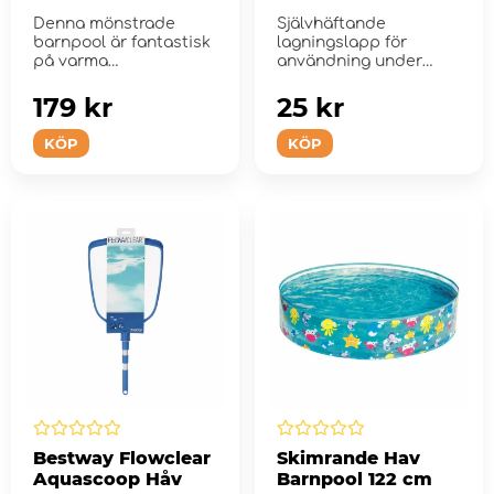
Denna mönstrade
Självhäftande
barnpool är fantastisk
lagningslapp för
på varma
användning under
sommardagar.
vattnet.
179 kr
25 kr
KÖP
KÖP
Bestway Flowclear
Skimrande Hav
Aquascoop Håv
Barnpool 122 cm