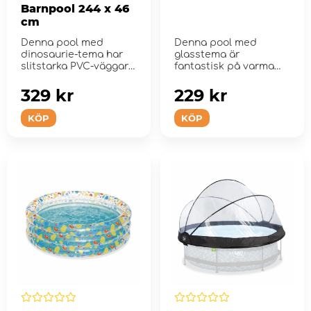
Barnpool 244 x 46
cm
Denna pool med
Denna pool med
dinosaurie-tema har
glasstema är
slitstarka PVC-väggar
fantastisk på varma
och en vinylbas.
sommardagar.
329 kr
229 kr
KÖP
KÖP