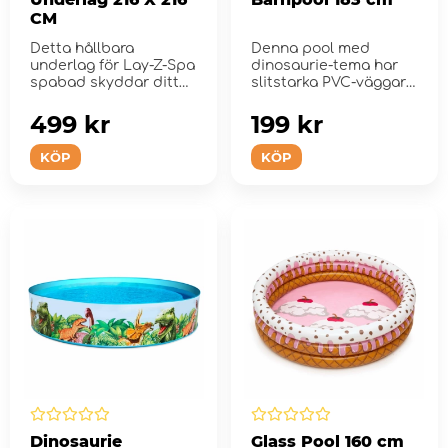
CM
Detta hållbara
Denna pool med
underlag för Lay-Z-Spa
dinosaurie-tema har
spabad skyddar ditt
slitstarka PVC-väggar
såväl spab...
och en vinylbas.
499 kr
199 kr
KÖP
KÖP
Dinosaurie
Glass Pool 160 cm