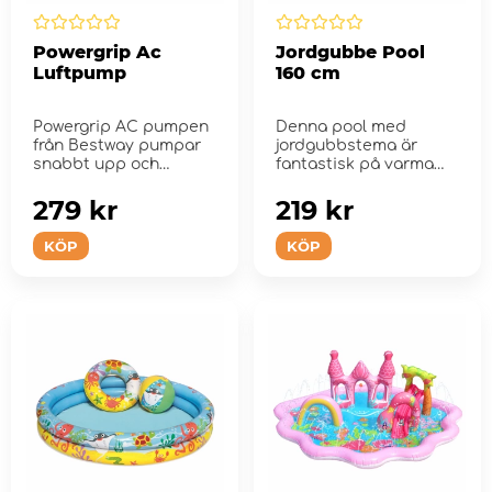
Powergrip Ac
Jordgubbe Pool
Luftpump
160 cm
Powergrip AC pumpen
Denna pool med
från Bestway pumpar
jordgubbstema är
snabbt upp och
fantastisk på varma
tömmer nästan alla...
sommardagar.
279 kr
219 kr
KÖP
KÖP