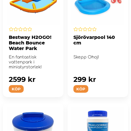
Bestway H2OGO!
Sjörövarpool 140
Beach Bounce
cm
Water Park
En fantastisk
Skepp Ohoj!
vattenpark i
miniatyrstorlek!
2599 kr
299 kr
KÖP
KÖP