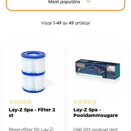
Mest populära
Visar
1-49
av
49
artiklar
Lay-Z Spa - Filter 2
Lay-Z Spa -
st
Pooldammsugare
Reservfilter för Lay-Z-
Håll ditt spabad rent