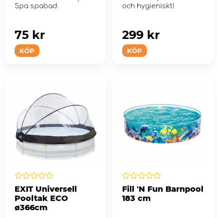
Spa spabad.
och hygieniskt!
75 kr
299 kr
KÖP
KÖP
EXIT Universell
Fill 'N Fun Barnpool
Pooltak ECO
183 cm
ø366cm