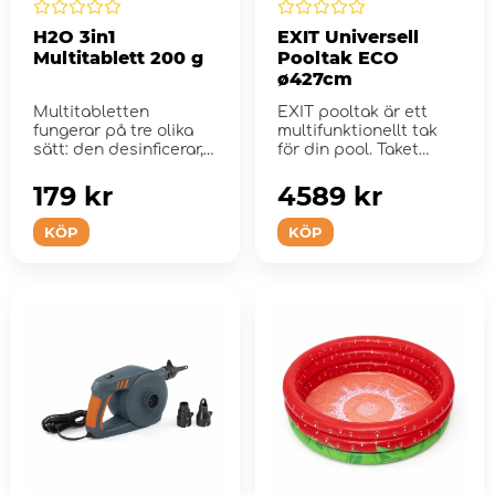
H2O 3in1
EXIT Universell
Multitablett 200 g
Pooltak ECO
ø427cm
Multitabletten
EXIT pooltak är ett
fungerar på tre olika
multifunktionellt tak
sätt: den desinficerar,
för din pool. Taket
flockar och f...
passar mång...
179 kr
4589 kr
KÖP
KÖP