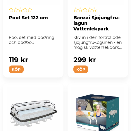
Pool Set 122 cm
Banzai Sjöjungfru-
lagun
Vattenlekpark
Pool set med badring
Kliv in i den förtrollade
och badboll
sjöjungfru-lagunen - en
magisk vattenlekpark
dä...
119 kr
299 kr
KÖP
KÖP