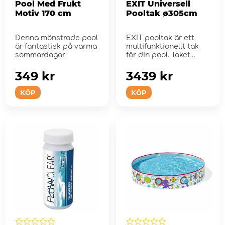
Pool Med Frukt
EXIT Universell
Motiv 170 cm
Pooltak ø305cm
Denna mönstrade pool
EXIT pooltak är ett
är fantastisk på varma
multifunktionellt tak
sommardagar.
för din pool. Taket
passar mång...
349 kr
3439 kr
KÖP
KÖP