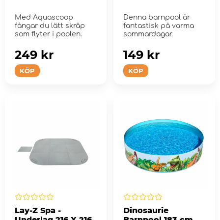
Med Aquascoop
Denna barnpool är
fångar du lätt skräp
fantastisk på varma
som flyter i poolen.
sommardagar.
249 kr
149 kr
KÖP
KÖP
Lay-Z Spa -
Dinosaurie
Underlag 216 X 216
Barnpool 183 cm