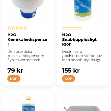
H2O
H2O
Kemikaliedispense
Snabbupplösligt
r
Klor
Den praktiska
Desinficera
kemikaliedispensern
poolvattnet vid behov
flyter i vattnet och
med snabbupplösligt
avger långsamt
klor.
upplösan...
79 kr
155 kr
KÖP
KÖP