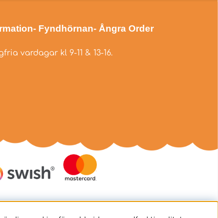
ormation
- Fyndhörnan
- Ångra Order
fria vardagar kl 9-11 & 13-16.