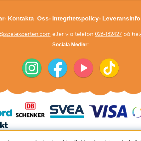
ar
- Kontakta Oss
- Integritetspolicy
- Leveransinf
@spelexperten.com
eller via telefon
026-182427
på helg
Sociala Medier: