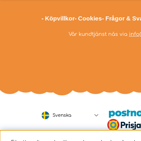
- Köpvillkor
- Cookies
- Frågor & Sv
Vår kundtjänst nås via
info
Svenska