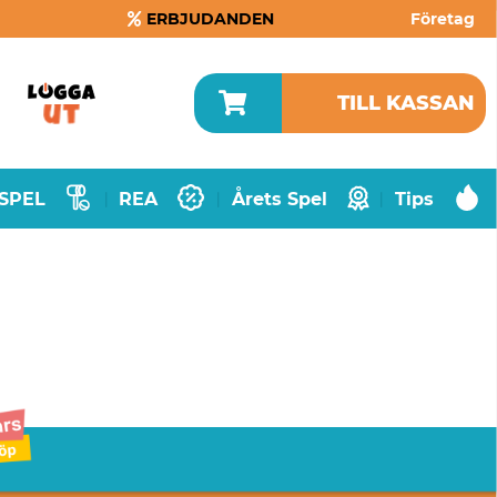
ERBJUDANDEN
Företag
TILL KASSAN
SPEL
REA
Årets Spel
Tips
|
|
|