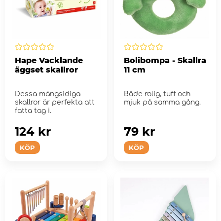
Hape Vacklande
Bolibompa - Skallra
äggset skallror
11 cm
Dessa mångsidiga
Både rolig, tuff och
skallror är perfekta att
mjuk på samma gång.
fatta tag i.
124 kr
79 kr
KÖP
KÖP