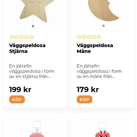
Väggspeldosa
Väggspeldosa
Stjärna
Måne
En jättefin
En jättefin
väggspeldosa i form
väggspeldosa i form
av en stjärna från
av en måne från
Egmont Toys.
Egmont Toys.
199 kr
179 kr
KÖP
KÖP