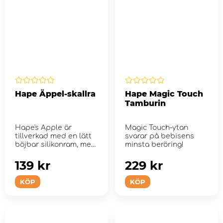
Hape Äppel-skallra
Hape Magic Touch
Tamburin
Hape's Apple är
Magic Touch-ytan
tillverkad med en lätt
svarar på bebisens
böjbar silikonram, med
minsta beröring!
en trä...
139 kr
229 kr
KÖP
KÖP