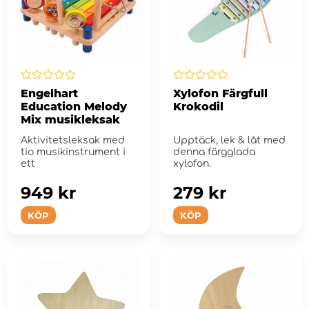
Engelhart
Xylofon Färgfull
Education Melody
Krokodil
Mix musikleksak
Aktivitetsleksak med
Upptäck, lek & låt med
tio musikinstrument i
denna färgglada
ett
xylofon.
949 kr
279 kr
KÖP
KÖP