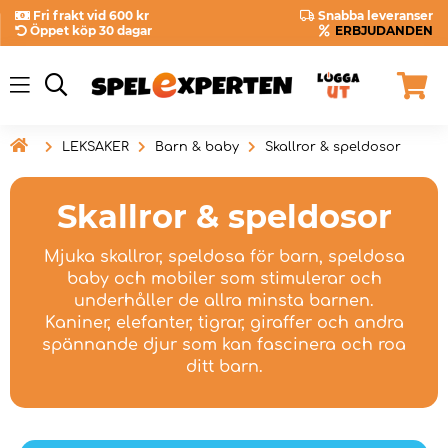
Fri frakt vid 600 kr
Snabba leveranser
Öppet köp 30 dagar
ERBJUDANDEN

LEKSAKER
Barn & baby
Skallror & speldosor
Skallror & speldosor
Mjuka skallror, speldosa för barn, speldosa
baby och mobiler som stimulerar och
underhåller de allra minsta barnen.
Kaniner, elefanter, tigrar, giraffer och andra
spännande djur som kan fascinera och roa
ditt barn.