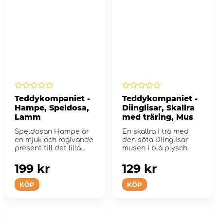
Teddykompaniet -
Teddykompaniet -
Hampe, Speldosa,
Diinglisar, Skallra
Lamm
med träring, Mus
Speldosan Hampe är
En skallra i trä med
en mjuk och rogivande
den söta Diinglisar
present till det lilla
musen i blå plysch.
barnet.
199 kr
129 kr
KÖP
KÖP