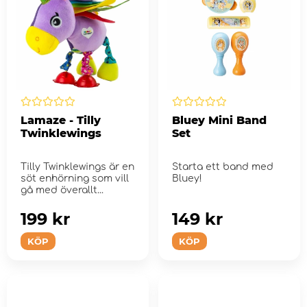
Lamaze - Tilly
Bluey Mini Band
Twinklewings
Set
Tilly Twinklewings är en
Starta ett band med
söt enhörning som vill
Bluey!
gå med överallt...
199 kr
149 kr
KÖP
KÖP