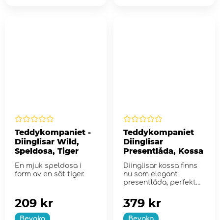
Teddykompaniet -
Teddykompaniet
Diinglisar Wild,
Diinglisar
Speldosa, Tiger
Presentlåda, Kossa
En mjuk speldosa i
Diinglisar kossa finns
form av en söt tiger.
nu som elegant
presentlåda, perfekt
för babyshowern!
209 kr
379 kr
Bevaka
Bevaka