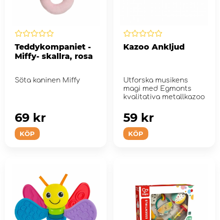
Teddykompaniet -
Kazoo Ankljud
Miffy- skallra, rosa
Söta kaninen Miffy
Utforska musikens
magi med Egmonts
kvalitativa metallkazoo
69 kr
59 kr
KÖP
KÖP