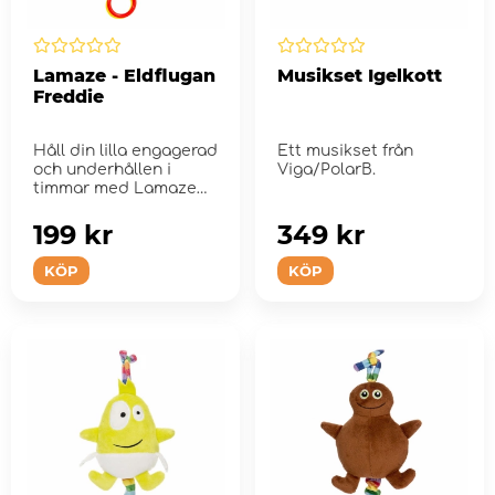
Lamaze - Eldflugan
Musikset Igelkott
Freddie
Håll din lilla engagerad
Ett musikset från
och underhållen i
Viga/PolarB.
timmar med Lamaze
Freddie the Firef...
199 kr
349 kr
KÖP
KÖP