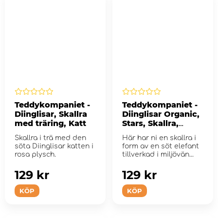
Teddykompaniet -
Teddykompaniet -
Diinglisar, Skallra
Diinglisar Organic,
med träring, Katt
Stars, Skallra,
elefant
Skallra i trä med den
Här har ni en skallra i
söta Diinglisar katten i
form av en söt elefant
rosa plysch.
tillverkad i miljövän...
129 kr
129 kr
KÖP
KÖP