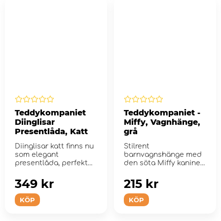
Teddykompaniet
Teddykompaniet -
Diinglisar
Miffy, Vagnhänge,
Presentlåda, Katt
grå
Diinglisar katt finns nu
Stilrent
som elegant
barnvagnshänge med
presentlåda, perfekt
den söta Miffy kaninen
för babyshowern!
och två stjärnor.
349 kr
215 kr
KÖP
KÖP