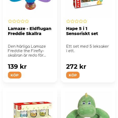
Lamaze - Eldflugan
Hape 5 i 1
Freddie Skallra
Sensoriskt set
Den härliga Lamaze
Ett set med 5 leksaker
Freddie the Firefly-
i ett.
skallran är redo för
bebisens alla...
139 kr
272 kr
KÖP
KÖP