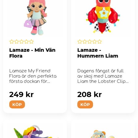
Lamaze - Min Vän
Lamaze -
Flora
Hummern Liam
Lamaze My Friend
Dagens fångst är full
Flora är den perfekta
av skoj med Lamaze
första dockan för
Liam the Lobster Clip
bebis!
& Go Toy!
249 kr
208 kr
KÖP
KÖP