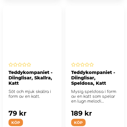
Teddykompaniet -
Teddykompaniet -
Diinglisar, Skallra,
Diinglisar,
Katt
Speldosa, Katt
Söt och mjuk skallra i
Mysig speldosa i form
form av en katt.
av en katt som spelar
en lugn melodi
(Brahms vaggvisa)
79 kr
189 kr
KÖP
KÖP