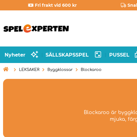
Fri frakt vid 600 kr
Sna
Nyheter
SÄLLSKAPSSPEL
PUSSEL
|
|

LEKSAKER
Byggklossar
Blockaroo
Blockaroo är byggklo
mjuka, fär