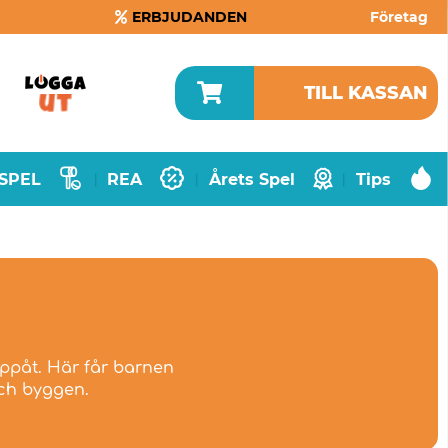
ERBJUDANDEN
Företag
TILL KASSAN
SPEL
REA
Årets Spel
Tips
|
|
|
uppåt. Här får barnen
och byggen.