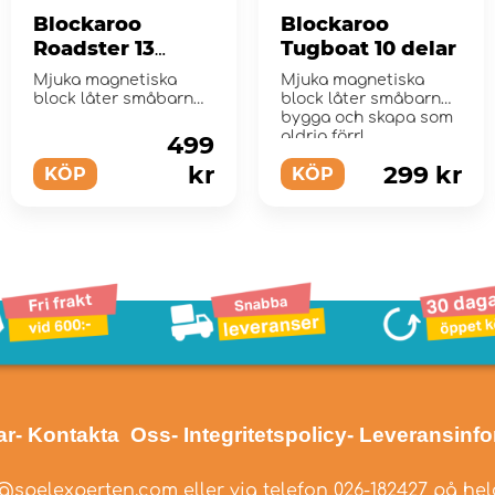
Blockaroo
Blockaroo
Roadster 13
Tugboat 10 delar
delar
Mjuka magnetiska
Mjuka magnetiska
block låter småbarn
block låter småbarn
bygga och skapa som
bygga och skapa som
aldrig förr!
aldrig förr!
499
kr
299 kr
KÖP
KÖP
ar
- Kontakta Oss
- Integritetspolicy
- Leveransinf
@spelexperten.com
eller via telefon
026-182427
på helg