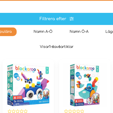
Filtrera efter
pulära
Namn A-Ö
Namn Ö-A
Lägs
Visar
1-6
av
6
artiklar