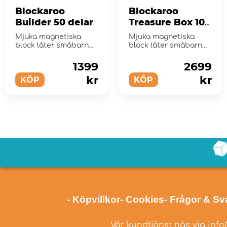
Blockaroo
Blockaroo
Builder 50 delar
Treasure Box 100
delar
Mjuka magnetiska
Mjuka magnetiska
block låter småbarn
block låter småbarn
bygga och skapa som
bygga och skapa som
aldrig förr!
aldrig förr!
1399
2699
kr
kr
KÖP
KÖP
- Köpvillkor
- Cookies
- Frågor & Sv
Vår kundtjänst nås via
info