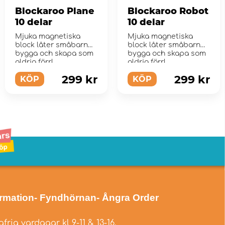
Blockaroo Plane
Blockaroo Robot
10 delar
10 delar
Mjuka magnetiska
Mjuka magnetiska
block låter småbarn
block låter småbarn
bygga och skapa som
bygga och skapa som
aldrig förr!
aldrig förr!
299 kr
299 kr
KÖP
KÖP
ormation
- Fyndhörnan
- Ångra Order
fria vardagar kl 9-11 & 13-16.