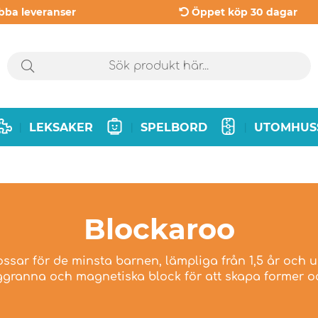
bba leveranser
Öppet köp 30 dagar
LEKSAKER
SPELBORD
UTOMHUS
|
|
|
Blockaroo
ssar för de minsta barnen, lämpliga från 1,5 år och 
ggranna och magnetiska block för att skapa former 