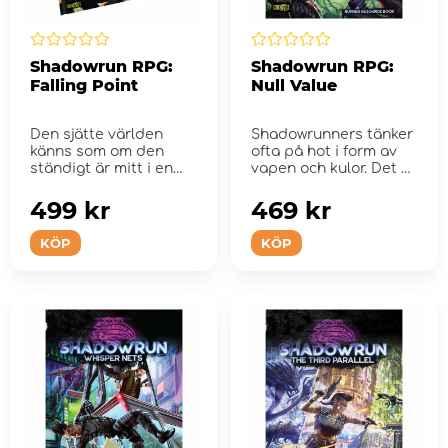
Shadowrun RPG:
Shadowrun RPG:
Falling Point
Null Value
Den sjätte världen
Shadowrunners tänker
känns som om den
ofta på hot i form av
ständigt är mitt i en
vapen och kulor. Det är
slow-...
att t&...
499 kr
469 kr
KÖP
KÖP