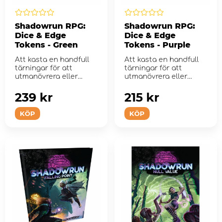
Shadowrun RPG:
Shadowrun RPG:
Dice & Edge
Dice & Edge
Tokens - Green
Tokens - Purple
Att kasta en handfull
Att kasta en handfull
tärningar för att
tärningar för att
utmanövrera eller
utmanövrera eller
skjuta din mots...
skjuta din mots...
239 kr
215 kr
KÖP
KÖP