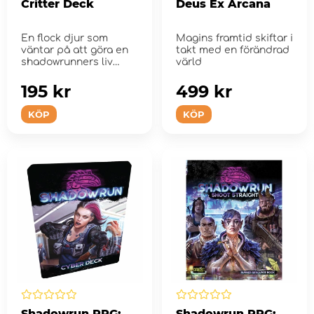
Critter Deck
Deus Ex Arcana
En flock djur som
Magins framtid skiftar i
väntar på att göra en
takt med en förändrad
shadowrunners liv
värld
svårare oc...
195 kr
499 kr
KÖP
KÖP
Shadowrun RPG:
Shadowrun RPG: