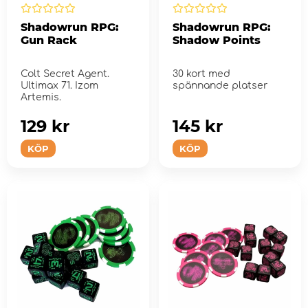
Shadowrun RPG:
Shadowrun RPG:
Gun Rack
Shadow Points
Colt Secret Agent.
30 kort med
Ultimax 71. Izom
spännande platser
Artemis.
129 kr
145 kr
KÖP
KÖP