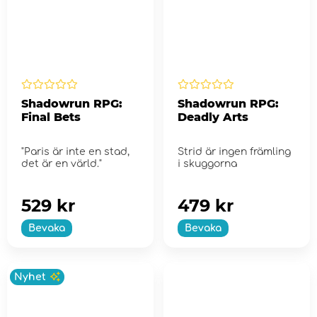
Shadowrun RPG:
Shadowrun RPG:
Final Bets
Deadly Arts
"Paris är inte en stad,
Strid är ingen främling
det är en värld."
i skuggorna
529 kr
479 kr
Bevaka
Bevaka
Nyhet