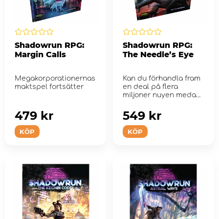
Shadowrun RPG:
Shadowrun RPG:
Margin Calls
The Needle’s Eye
Megakorporationernas
Kan du förhandla fram
maktspel fortsätter
en deal på flera
miljoner nuyen medan
du lugnt smuttar p...
479 kr
549 kr
KÖP
KÖP