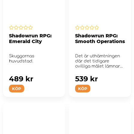
Shadowrun RPG:
Shadowrun RPG:
Emerald City
Smooth Operations
Skuggornas
Det är uthämtningen
huvudstad.
där det tidigare
ovilliga målet lämnar
bygg...
489 kr
539 kr
KÖP
KÖP