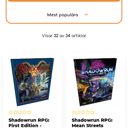
Mest populära
Visar
32
av
34
artiklar
Shadowrun RPG:
Shadowrun RPG:
First Edition -
Mean Streets