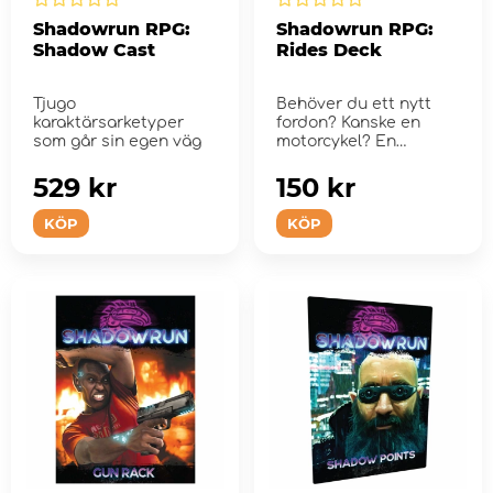
Shadowrun RPG:
Shadowrun RPG:
Shadow Cast
Rides Deck
Tjugo
Behöver du ett nytt
karaktärsarketyper
fordon? Kanske en
som går sin egen väg
motorcykel? En
sportbil? Vad sägs om
en ...
529 kr
150 kr
KÖP
KÖP