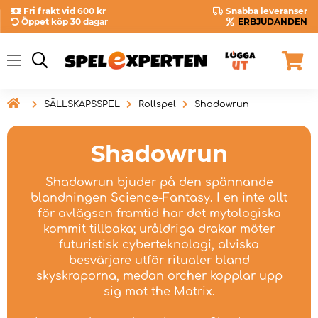
Fri frakt vid 600 kr
Snabba leveranser
Öppet köp 30 dagar
ERBJUDANDEN

SÄLLSKAPSSPEL
Rollspel
Shadowrun
Shadowrun
Shadowrun bjuder på den spännande
blandningen Science-Fantasy. I en inte allt
för avlägsen framtid har det mytologiska
kommit tillbaka; uråldriga drakar möter
futuristisk cyberteknologi, alviska
besvärjare utför ritualer bland
skyskraporna, medan orcher kopplar upp
sig mot the Matrix.