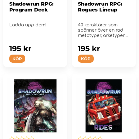
Shadowrun RPG:
Shadowrun RPG:
Program Deck
Rogues Lineup
Ladda upp dem!
40 karaktärer som
spänner över en rad
metatyper, arketyper
och förm&...
195 kr
195 kr
KÖP
KÖP