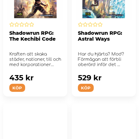
Shadowrun RPG:
Shadowrun RPG:
The Kechibi Code
Astral Ways
Kraften att skaka
Har du hjärta? Mod?
städer, nationer, till och
Förmågan att förbli
med korporationer
oberörd inför det ...
finns där ute, ...
435 kr
529 kr
KÖP
KÖP