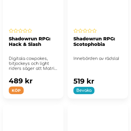
Shadowrun RPG:
Shadowrun RPG:
Hack & Slash
Scotophobia
Digitala cowpokes,
Innebörden av rädsla!
bitjockeys och light
riders säger att Matrix
är den sista b...
489 kr
519 kr
KÖP
Bevaka