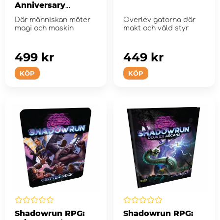
Anniversary
Reproduction
Där människan möter
Överlev gatorna där
magi och maskin
makt och våld styr
499 kr
449 kr
KÖP
KÖP
Shadowrun RPG:
Shadowrun RPG: