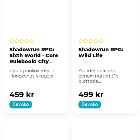
Shadowrun RPG:
Shadowrun RPG:
Sixth World - Core
Wild Life
Rulebook: City
Edition: Hong Kong
Cyberpunkäventyr i
Ylandet som skär
Hongkongs skuggor
genom natten. De
blottade
huggtänderna i en
mörk korrido...
459 kr
499 kr
Bevaka
Bevaka