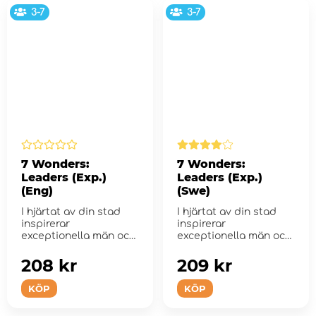
3-7
3-7
7 Wonders:
7 Wonders:
Leaders (Exp.)
Leaders (Exp.)
(Eng)
(Swe)
I hjärtat av din stad
I hjärtat av din stad
inspirerar
inspirerar
exceptionella män och
exceptionella män och
kvinnor ditt folk och t...
kvinnor ditt folk och t...
208 kr
209 kr
KÖP
KÖP