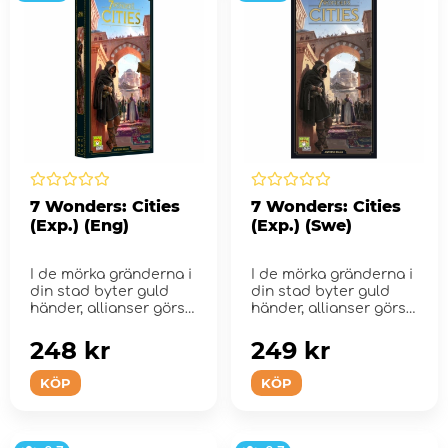
7 Wonders: Cities
7 Wonders: Cities
(Exp.) (Eng)
(Exp.) (Swe)
I de mörka gränderna i
I de mörka gränderna i
din stad byter guld
din stad byter guld
händer, allianser görs
händer, allianser görs
oc...
oc...
248 kr
249 kr
KÖP
KÖP