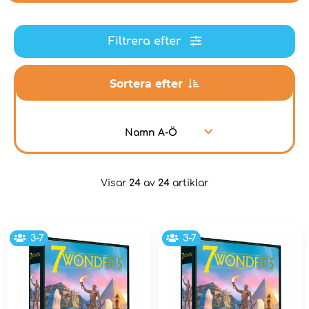
Filtrera efter
Sortera efter
Namn A-Ö
Visar
24
av
24
artiklar
3-7
3-7