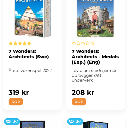
7 Wonders:
7 Wonders:
Architects (Swe)
Architects - Medals
(Exp.) (Eng)
Årets vuxenspel 2022!
Tävla om medaljer när
du bygger ditt
underverk
319 kr
208 kr
KÖP
KÖP
3-7
3-7