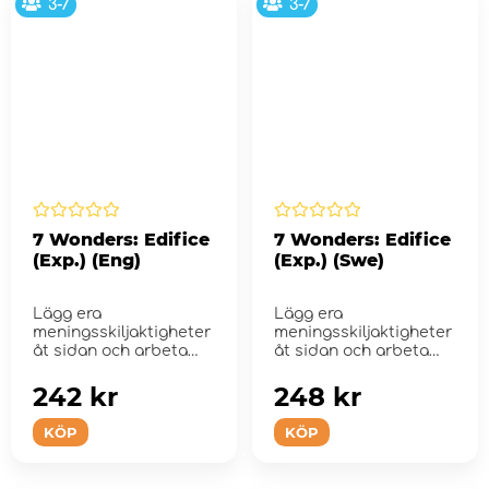
3-7
3-7
7 Wonders: Edifice
7 Wonders: Edifice
(Exp.) (Eng)
(Exp.) (Swe)
Lägg era
Lägg era
meningsskiljaktigheter
meningsskiljaktigheter
åt sidan och arbeta
åt sidan och arbeta
tillsammans för att b...
tillsammans för att b...
242 kr
248 kr
KÖP
KÖP