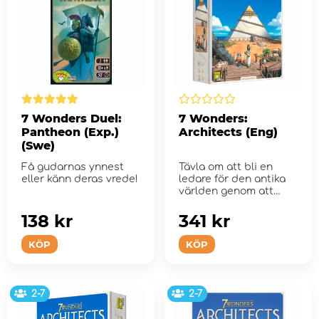
7 Wonders Duel:
7 Wonders:
Pantheon (Exp.)
Architects (Eng)
(Swe)
Få gudarnas ynnest
Tävla om att bli en
eller känn deras vrede!
ledare för den antika
världen genom att
fullborda ett...
138 kr
341 kr
KÖP
KÖP
2-7
2-7