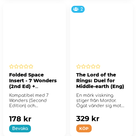
2
Folded Space
The Lord of the
Insert - 7 Wonders
Rings: Duel for
(2nd Ed) +
Middle-earth (Eng)
Expansions
Kompatibel med 7
En mörk viskning
Wonders (Second
stiger från Mordor.
Edition) och
Ögat vänder sig mot
expansionerna
Midgård.
Armada, Cities och
329 kr
178 kr
Leaders.
KÖP
Bevaka