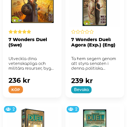
7 Wonders Duel
7 Wonders Duel:
(Swe)
Agora (Exp.) (Eng)
Utveckla dina
Ta hem segern genom
vetenskapliga och
att styra senaten i
militära resurser, bygg
denna politiska
prestigefyllda
expansion till 7
byggnader oc...
Wonders Duel!
236 kr
239 kr
KÖP
Bevaka
2
2