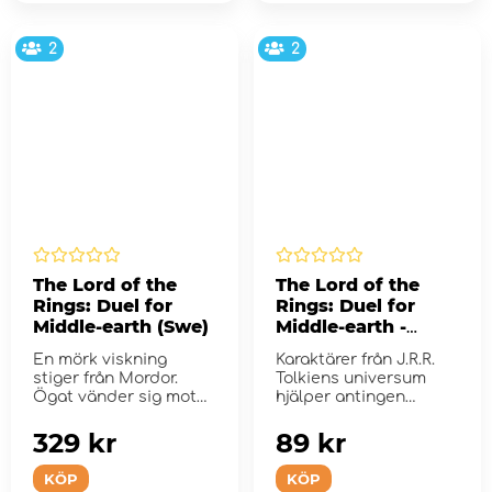
2
2
The Lord of the
The Lord of the
Rings: Duel for
Rings: Duel for
Middle-earth (Swe)
Middle-earth -
Allies (Eng) (Exp.)
En mörk viskning
Karaktärer från J.R.R.
stiger från Mordor.
Tolkiens universum
Ögat vänder sig mot
hjälper antingen
Midgård.
Brödraska...
329 kr
89 kr
KÖP
KÖP