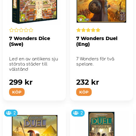
7 Wonders Dice
7 Wonders Duel
(Swe)
(Eng)
Led en av antikens sju
7 Wonders för två
största städer till
spelare.
välstånd
299 kr
232 kr
KÖP
KÖP
2
2