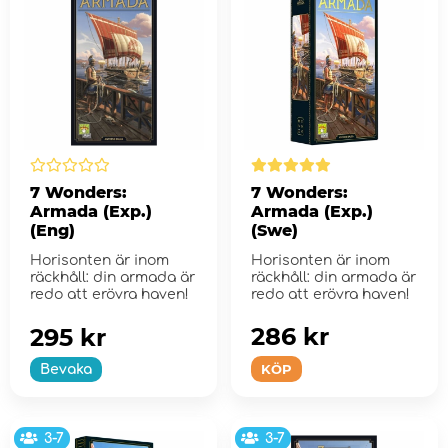
7 Wonders:
7 Wonders:
Armada (Exp.)
Armada (Exp.)
(Eng)
(Swe)
Horisonten är inom
Horisonten är inom
räckhåll: din armada är
räckhåll: din armada är
redo att erövra haven!
redo att erövra haven!
286 kr
295 kr
KÖP
Bevaka
3-7
3-7