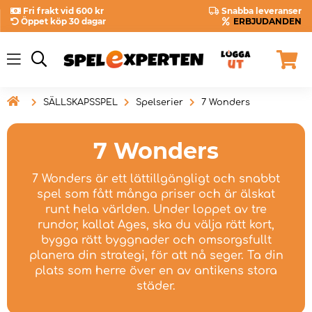
Fri frakt vid 600 kr
Snabba leveranser
Öppet köp 30 dagar
ERBJUDANDEN

SÄLLSKAPSSPEL
Spelserier
7 Wonders
7 Wonders
7 Wonders är ett lättillgängligt och snabbt
spel som fått många priser och är älskat
runt hela världen. Under loppet av tre
rundor, kallat Ages, ska du välja rätt kort,
bygga rätt byggnader och omsorgsfullt
planera din strategi, för att nå seger. Ta din
plats som herre över en av antikens stora
städer.