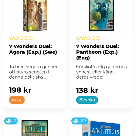
7 Wonders Duel:
7 Wonders Duel:
Agora (Exp.) (Swe)
Pantheon (Exp.)
(Eng)
Ta hem segern genom
Förskaffa dig gudarnas
att styra senaten i
ynnest eller känn
denna politiska
deras vrede!
expansion till 7
Wonders Duel!
198 kr
138 kr
KÖP
Bevaka
2
2-7