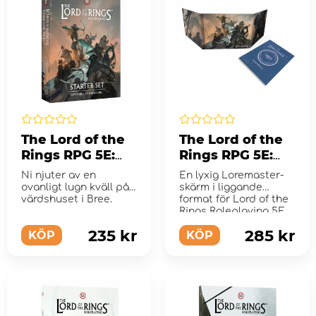
The Lord of the
The Lord of the
Rings RPG 5E:
Rings RPG 5E:
Starter Set -
Loremaster's
Ni njuter av en
En lyxig Loremaster-
Over Hill and
Screen &
ovanligt lugn kväll på
skärm i liggande
Under Hill
värdshuset i Bree.
Rivendell
format för Lord of the
Rings Roleplaying 5E
Compendium
235 kr
285 kr
KÖP
KÖP