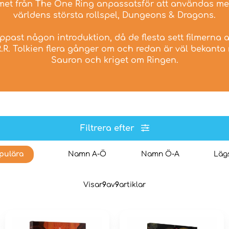
met från The One Ring anpassatsför att användas m
världens största rollspel, Dungeons & Dragons.
past någon introduktion, då de flesta sett filmerna a
R.R. Tolkien flera gånger om och redan är väl bekanta
Sauron och kriget om Ringen.
Filtrera efter
pulära
Namn A-Ö
Namn Ö-A
Lägs
Visar
9
av
9
artiklar