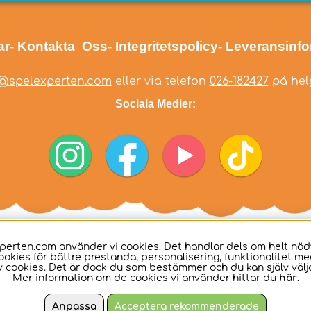
ar
- Kontakta Oss
- Integritetspolicy
- Leveransinf
@spelexperten.com
eller via telefon
026-182427
på helg
Sociala Medier:
perten.com använder vi cookies. Det handlar dels om helt nö
ookies för bättre prestanda, personalisering, funktionalitet me
 cookies. Det är dock du som bestämmer och du kan själv välja
Mer information om de cookies vi använder hittar du
här
.
Anpassa
Acceptera rekommenderade