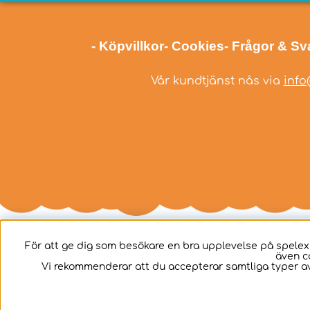
- Köpvillkor
- Cookies
- Frågor & Sv
Vår kundtjänst nås via
info
För att ge dig som besökare en bra upplevelse på spelex
även c
Svenska
Vi rekommenderar att du accepterar samtliga typer av