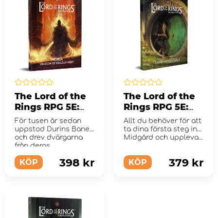
The Lord of the
The Lord of the
Rings RPG 5E:
Rings RPG 5E:
Moria - Shadow
Shire
För tusen år sedan
Allt du behöver för att
of Khazad-dûm
Adventures
uppstod Durins Bane
ta dina första steg in i
och drev dvärgarna
Midgård och uppleva...
från deras...
398 kr
379 kr
KÖP
KÖP