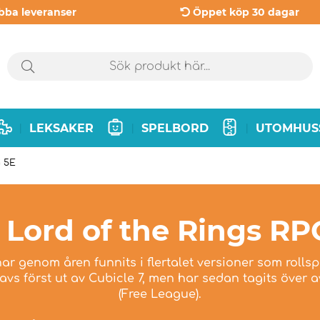
bba leveranser
Öppet köp 30 dagar
LEKSAKER
SPELBORD
UTOMHUS
|
|
|
G 5E
 Lord of the Rings RP
ar genom åren funnits i flertalet versioner som rollsp
vs först ut av Cubicle 7, men har sedan tagits över a
(Free League).