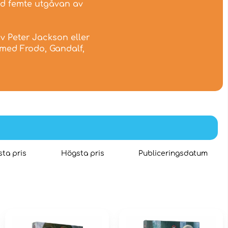
ed femte utgåvan av
v Peter Jackson eller
 med Frodo, Gandalf,
ta pris
Högsta pris
Publiceringsdatum