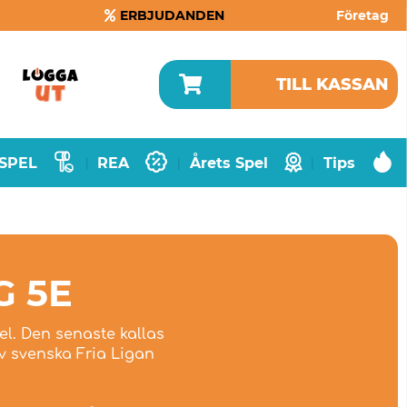
ERBJUDANDEN
Företag
TILL KASSAN
SPEL
REA
Årets Spel
Tips
|
|
|
G 5E
el. Den senaste kallas
v svenska Fria Ligan