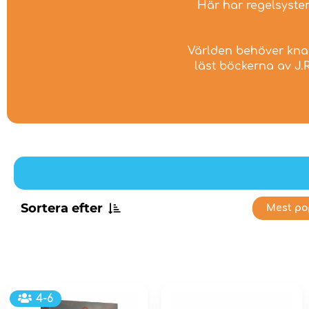
Här har regelsyste
Världen behöver knap
läst böckerna av J.
Sortera efter
Mest po
4-6