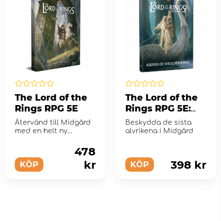
The Lord of the
The Lord of the
Rings RPG 5E
Rings RPG 5E:
Keepers of the
Återvänd till Midgård
Beskydda de sista
Elven-rings
med en helt ny
alvrikena i Midgård
adaption av J.R.R.
Tolkiens verk som...
478
kr
398 kr
KÖP
KÖP