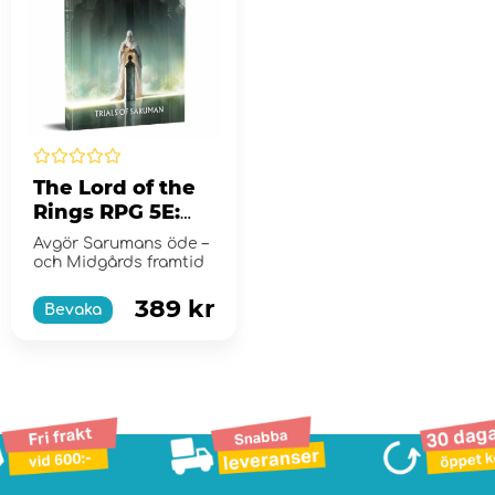
The Lord of the
Rings RPG 5E:
Trials of
Avgör Sarumans öde –
Saruman
och Midgårds framtid
389 kr
Bevaka