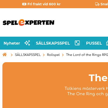
Fri frakt vid 600 kr
Sna
Nyheter
SÄLLSKAPSSPEL
PUSSEL
|
|

SÄLLSKAPSSPEL
Rollspel
The Lord of the Rings RP
The
Tolkiens mästerverk h
The One Ring och ga