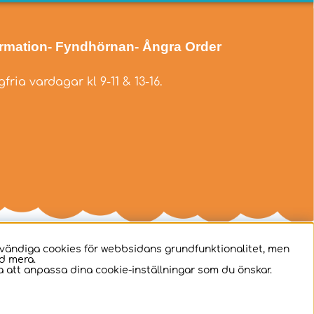
ormation
- Fyndhörnan
- Ångra Order
fria vardagar kl 9-11 & 13-16.
dvändiga cookies för webbsidans grundfunktionalitet, men
d mera.
 att anpassa dina cookie-inställningar som du önskar.