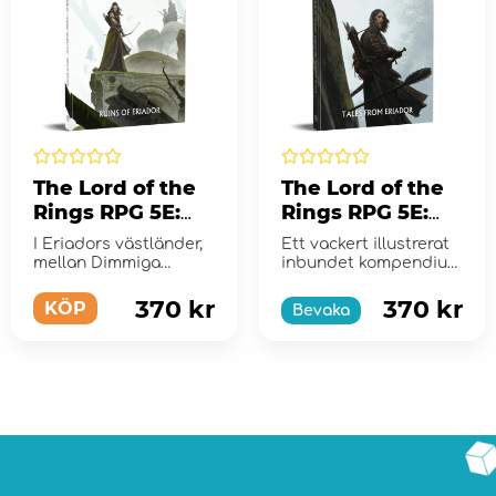
The Lord of the
The Lord of the
Rings RPG 5E:
Rings RPG 5E:
Ruins of Eriador
Tales From
I Eriadors västländer,
Ett vackert illustrerat
Eriador
mellan Dimmiga
inbundet kompendium
bergen och
som innehåller sex
Lunbergen, fann
äventyr till Th...
370 kr
370 kr
KÖP
Bevaka
hoberna b...