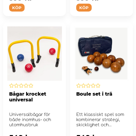
KÖP
KÖP
Bågar krocket
Boule set i trä
universal
Universalbågar för
Ett klassiskt spel som
både inomhus- och
kombinerar strategi,
utomhusbruk
skicklighet och
elegans för timmar av
u...