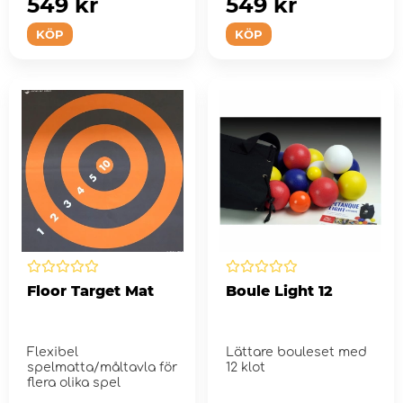
549 kr
549 kr
KÖP
KÖP
Floor Target Mat
Boule Light 12
Flexibel
Lättare bouleset med
spelmatta/måltavla för
12 klot
flera olika spel