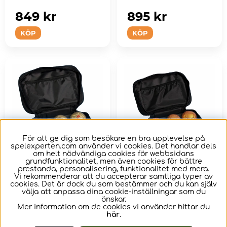
849 kr
895 kr
KÖP
KÖP
För att ge dig som besökare en bra upplevelse på
spelexperten.com använder vi cookies. Det handlar dels
om helt nödvändiga cookies för webbsidans
grundfunktionalitet, men även cookies för bättre
prestanda, personalisering, funktionalitet med mera.
Soft Boule 600
Soft Boule 600
Vi rekommenderar att du accepterar samtliga typer av
cookies. Det är dock du som bestämmer och du kan själv
Blue/Gold
Purple/Gold
välja att anpassa dina cookie-inställningar som du
önskar.
Mer information om de cookies vi använder hittar du
Tyngre soft boule av
Tyngre soft boule av
här
.
högsta kvalité - 6 klot i
högsta kvalité - 6 klot i