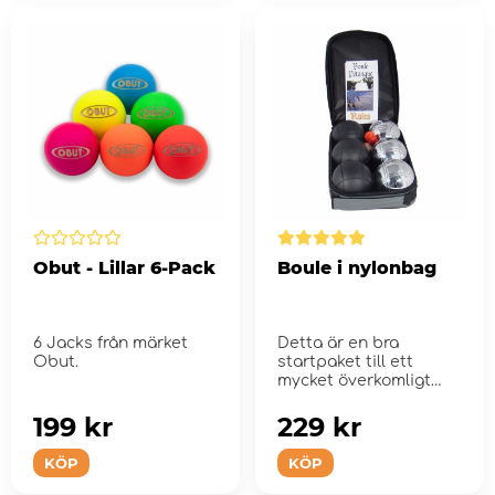
Obut - Lillar 6-Pack
Boule i nylonbag
6 Jacks från märket
Detta är en bra
Obut.
startpaket till ett
mycket överkomligt
pris för den som v...
199 kr
229 kr
KÖP
KÖP