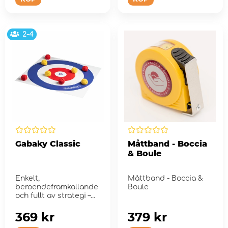
2-4
Gabaky Classic
Måttband - Boccia
& Boule
Enkelt,
Måttband - Boccia &
beroendeframkallande
Boule
och fullt av strategi –
Gabaky Classique är
perf...
369 kr
379 kr