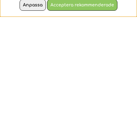
två färger
två färger
Anpassa
Acceptera rekommenderade
1599 kr
1599 kr
KÖP
KÖP
Soft Boule 600
Soft Boule 600
Red/Green
Silver/Gold
Tyngre soft boule av
Tyngre soft boule av