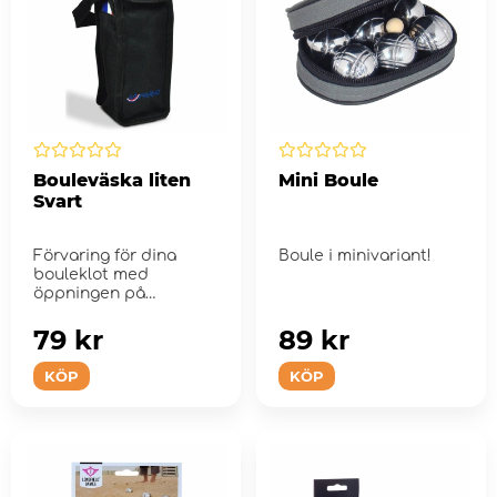
Bouleväska liten
Mini Boule
Svart
Förvaring för dina
Boule i minivariant!
bouleklot med
öppningen på
kortsidan.
79 kr
89 kr
KÖP
KÖP