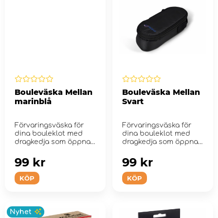
Bouleväska Mellan
Bouleväska Mellan
marinblå
Svart
Förvaringsväska för
Förvaringsväska för
dina bouleklot med
dina bouleklot med
dragkedja som öppnas
dragkedja som öppnas
på ...
på ...
99 kr
99 kr
KÖP
KÖP
Nyhet