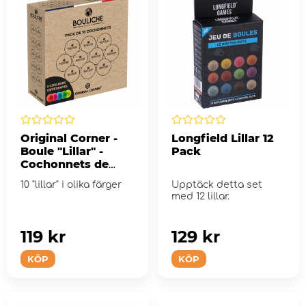
Original Corner -
Longfield Lillar 12
Boule "Lillar" -
Pack
Cochonnets de
Pétanque - 10-pack
10 "lillar" i olika färger
Upptäck detta set
med 12 lillar.
119 kr
129 kr
KÖP
KÖP