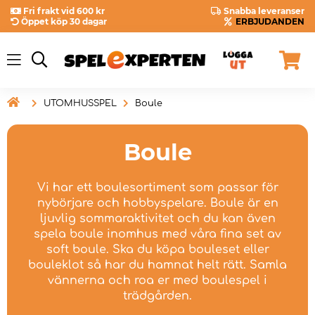
Fri frakt vid 600 kr
Snabba leveranser
Öppet köp 30 dagar
ERBJUDANDEN

UTOMHUSSPEL
Boule
Boule
Vi har ett boulesortiment som passar för
nybörjare och hobbyspelare. Boule är en
ljuvlig sommaraktivitet och du kan även
spela boule inomhus med våra fina set av
soft boule. Ska du köpa bouleset eller
bouleklot så har du hamnat helt rätt. Samla
vännerna och roa er med boulespel i
trädgården.