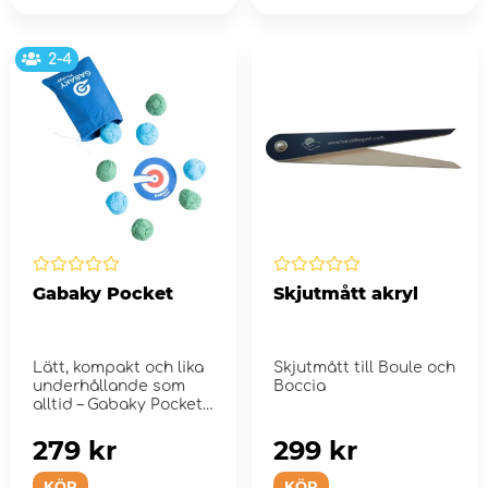
2-4
Gabaky Pocket
Skjutmått akryl
Lätt, kompakt och lika
Skjutmått till Boule och
underhållande som
Boccia
alltid – Gabaky Pocket
är ...
279 kr
299 kr
KÖP
KÖP