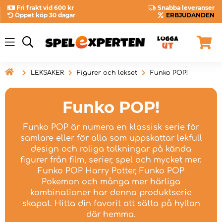
Fri frakt vid 600 kr
Snabba leveranser
Öppet köp 30 dagar
ERBJUDANDEN

LEKSAKER
Figurer och lekset
Funko POP!
Funko POP!
Funko POP är numera en klassisk serie för
samlare eller för alla som uppskattar lekfull
design och roliga tolkningar på kända
figurer från film, serier, spel och mycket mer.
Funko POP Harry Potter, Funko POP
Pokemon och många mer härliga
kombinationer har denna produktserie
skapat. Hitta din favorit att sätta på hyllan
där hemma.