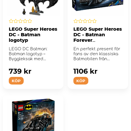
LEGO Super Heroes
LEGO Super Heroes
DC - Batman
DC - Batman
logotyp
Forever
Batmobilen
LEGO DC Batman:
En perfekt present för
Batman logotyp –
fans av den klassiska
Byggleksak med
Batmobilen från
superhjälte och
Batman Forever.
minifigurer &...
739 kr
1106 kr
KÖP
KÖP