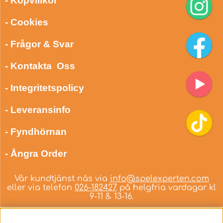
- Köpvillkor
- Cookies
- Frågor & Svar
- Kontakta Oss
- Integritetspolicy
- Leveransinfo
- Fyndhörnan
- Ångra Order
Vår kundtjänst nås via
info@spelexperten.com
eller via telefon
026-182427
på helgfria vardagar kl
9-11 & 13-16.