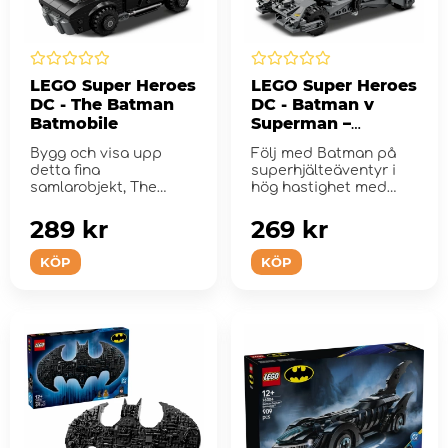
LEGO Super Heroes
LEGO Super Heroes
DC - The Batman
DC - Batman v
Batmobile
Superman –
Batmobile
Bygg och visa upp
Följ med Batman på
detta fina
superhjälteäventyr i
samlarobjekt, The
hög hastighet med
Batman Batmobile
byggs...
(76332), utformad fö...
289 kr
269 kr
KÖP
KÖP