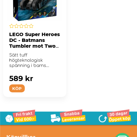
LEGO Super Heroes
DC - Batmans
Tumbler mot Two-
Face & Jokern
Sätt tuff
högteknologisk
spänning i barns
händer.
589 kr
KÖP