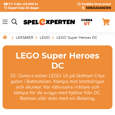
Fri frakt vid 600 kr
Snabba leveranser
Öppet köp 30 dagar
ERBJUDANDEN

LEKSAKER
LEGO
LEGO Super Heroes DC
LEGO Super Heroes
DC
DC Comics möter LEGO. Ut på Gotham Citys
gator i Batmobilen. Kämpa mot brottslingar
och skurkar. Var rättvisans riddare och
kämpa för de svaga med hjältar från DC.
Batman står redo med sin Batwing.