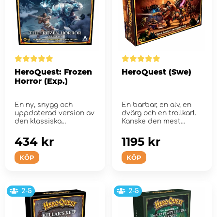
HeroQuest: Frozen
HeroQuest (Swe)
Horror (Exp.)
En ny, snygg och
En barbar, en alv, en
uppdaterad version av
dvärg och en trollkarl.
den klassiska
Kanske den mest
HeroQuest-
legendariska gruppen
expansionen!
...
434 kr
1195 kr
KÖP
KÖP
2-5
2-5