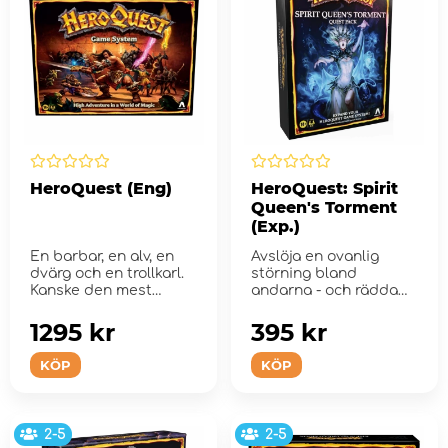
HeroQuest (Eng)
HeroQuest: Spirit
Queen's Torment
(Exp.)
En barbar, en alv, en
Avslöja en ovanlig
dvärg och en trollkarl.
störning bland
Kanske den mest
andarna - och rädda
legendariska gruppen
riket från ond...
...
1295 kr
395 kr
KÖP
KÖP
2-5
2-5