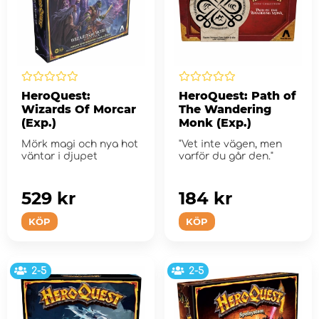
HeroQuest:
HeroQuest: Path of
Wizards Of Morcar
The Wandering
(Exp.)
Monk (Exp.)
Mörk magi och nya hot
"Vet inte vägen, men
väntar i djupet
varför du går den."
529 kr
184 kr
KÖP
KÖP
2-5
2-5