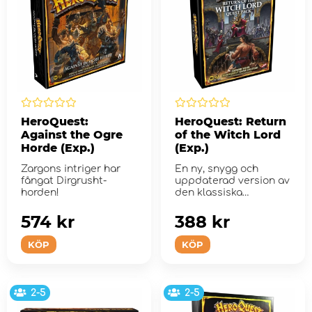
HeroQuest:
HeroQuest: Return
Against the Ogre
of the Witch Lord
Horde (Exp.)
(Exp.)
Zargons intriger har
En ny, snygg och
fångat Dirgrusht-
uppdaterad version av
horden!
den klassiska
HeroQuest-
expansionen!
574 kr
388 kr
KÖP
KÖP
2-5
2-5