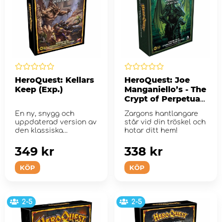
HeroQuest: Kellars
HeroQuest: Joe
Keep (Exp.)
Manganiello’s - The
Crypt of Perpetual
Darkness (Exp.)
En ny, snygg och
Zargons hantlangare
uppdaterad version av
står vid din tröskel och
den klassiska
hotar ditt hem!
HeroQuest-
expansionen!
349 kr
338 kr
KÖP
KÖP
2-5
2-5