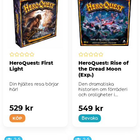
HeroQuest: First
HeroQuest: Rise of
Light
the Dread Moon
(Exp.)
Din hjältes resa börjar
Den dramatiska
här!
historien om förräderi
och oroligheter i
alvriket fortsätt...
529 kr
549 kr
KÖP
Bevaka
2-5
2-5