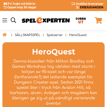
Fri frakt vid 600 kr
Snabba leveranser
Öppet köp 30 dagar
ERBJUDANDEN

SÄLLSKAPSSPEL
Spelserier
HeroQuest
HeroQuest
Denna klassiker från Milton Bradley och
Games Workshop tog världen med storm i
början av 90-talet och var länge
(fortfarande?) det ledande exemplet för
Dungeon Crawler-spel. Sedan 2021 finns
spelet åter i tryck från Avalon Hill, så
barbaren, alven, dvärgen och magikern kan
återigen ge sig ut på oändligt varierande
äventyr.