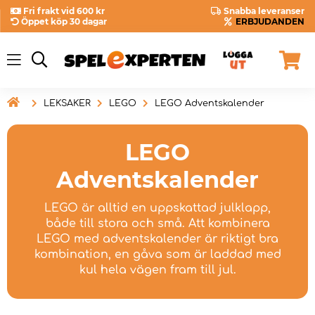
Fri frakt vid 600 kr
Snabba leveranser
Öppet köp 30 dagar
ERBJUDANDEN

LEKSAKER
LEGO
LEGO Adventskalender
LEGO
Adventskalender
LEGO är alltid en uppskattad julklapp,
både till stora och små. Att kombinera
LEGO med adventskalender är riktigt bra
kombination, en gåva som är laddad med
kul hela vägen fram till jul.