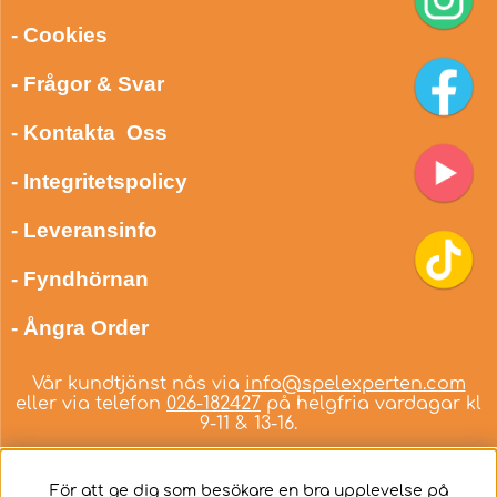
- Cookies
- Frågor & Svar
- Kontakta Oss
- Integritetspolicy
- Leveransinfo
- Fyndhörnan
- Ångra Order
Vår kundtjänst nås via
info@spelexperten.com
eller via telefon
026-182427
på helgfria vardagar kl
9-11 & 13-16.
För att ge dig som besökare en bra upplevelse på