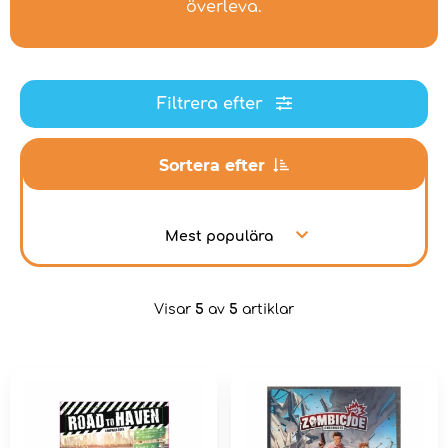
överleva.
Filtrera efter
Sortera efter
Mest populära
Visar
5
av
5
artiklar