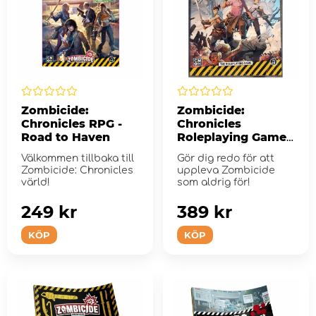
Zombicide:
Zombicide:
Chronicles RPG -
Chronicles
Road to Haven
Roleplaying Game -
Core Book
Välkommen tillbaka till
Gör dig redo för att
Zombicide: Chronicles
uppleva Zombicide
värld!
som aldrig för!
249 kr
389 kr
KÖP
KÖP