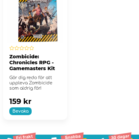
Zombicide:
Chronicles RPG -
Gamemasters Kit
Gör dig redo för att
uppleva Zombicide
som aldrig för!
159 kr
Bevaka