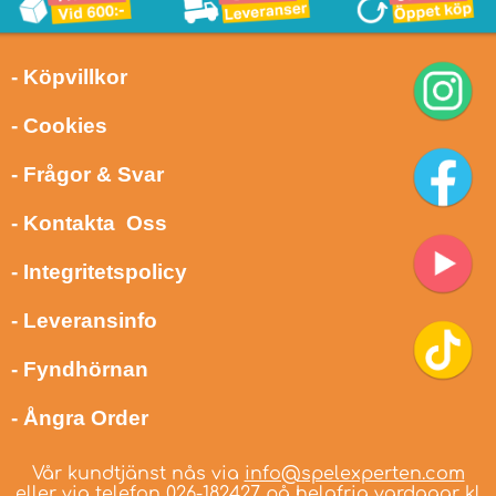
- Köpvillkor
- Cookies
- Frågor & Svar
- Kontakta Oss
- Integritetspolicy
- Leveransinfo
- Fyndhörnan
- Ångra Order
Vår kundtjänst nås via
info@spelexperten.com
eller via telefon
026-182427
på helgfria vardagar kl