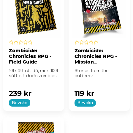
Zombicide:
Zombicide:
Chronicles RPG -
Chronicles RPG -
Field Guide
Mission
Compendium
101 sätt att dö, men 1001
Stories from the
sätt att döda zombies!
outbreak
239 kr
119 kr
Bevaka
Bevaka