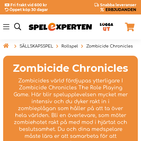
Fri frakt vid 600 kr
Snabba leveranser
Öppet köp 30 dagar
ERBJUDANDEN

SÄLLSKAPSSPEL
Rollspel
Zombicide Chronicles
Zombicide Chronicles
Zombicides värld fördjupas ytterligare I
Zombicide Chronicles The Role Playing
Game. Här blir spelupplevelsen mycket mer
intensiv och du dyker rakt in i
zombieplågan som håller på att ta över
hela världen. Bli en överlevare, som möter
zombiehotet rakt på med mod i hjärtat och
beslutsamhet. Du och dina medspelare
måste lära er att samarbeta för att