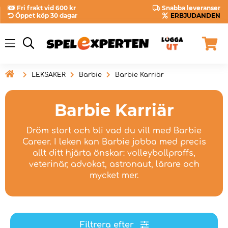
Fri frakt vid 600 kr
Snabba leveranser
Öppet köp 30 dagar
ERBJUDANDEN

LEKSAKER
Barbie
Barbie Karriär
Barbie Karriär
Dröm stort och bli vad du vill med Barbie
Career. I leken kan Barbie jobba med precis
allt ditt hjärta önskar: volleybollproffs,
veterinär, advokat, astronaut, lärare och
mycket mer.
Filtrera efter