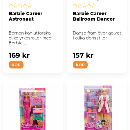
Barbie Career
Barbie Career
Astronaut
Ballroom Dancer
Barnen kan utforska
Dansa fram över golvet
olika yrkesroller med
i olika dansstilar.
Barbie-
astronautdockan!
169 kr
157 kr
KÖP
KÖP