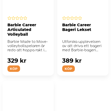
Barbie Career
Barbie Career
Articulated
Bageri Lekset
Volleyball
Barbie Made to Move-
Utforska upplevelsen
volleybollspelaren är
av att driva ett bageri
redo att hoppa rakt in i
med Barbie-bageri
spelet!
lekset!
329 kr
389 kr
KÖP
KÖP