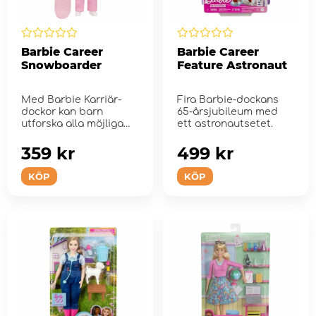
Barbie Career
Barbie Career
Snowboarder
Feature Astronaut
Med Barbie Karriär-
Fira Barbie-dockans
dockor kan barn
65-årsjubileum med
utforska alla möjliga
ett astronautsetet.
yrken
359 kr
499 kr
KÖP
KÖP