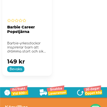
Barbie Career
Popstjärna
Barbie-yrkesdockor
inspirerar barn att
drömma stort och sikta
högt!
149 kr
Bevaka