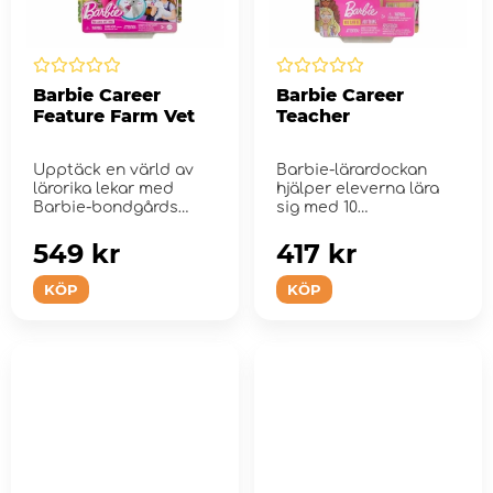
Barbie Career
Barbie Career
Feature Farm Vet
Teacher
Upptäck en värld av
Barbie-lärardockan
lärorika lekar med
hjälper eleverna lära
Barbie-bondgårds
sig med 10
vetrinä...
lärartillbeh...
549 kr
417 kr
KÖP
KÖP