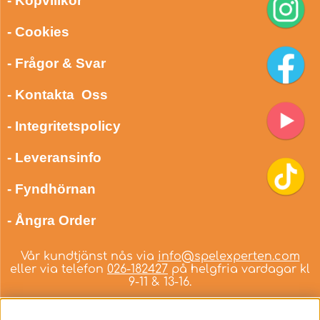
- Köpvillkor
- Cookies
- Frågor & Svar
- Kontakta Oss
- Integritetspolicy
- Leveransinfo
- Fyndhörnan
- Ångra Order
Vår kundtjänst nås via
info@spelexperten.com
eller via telefon
026-182427
på helgfria vardagar kl
9-11 & 13-16.