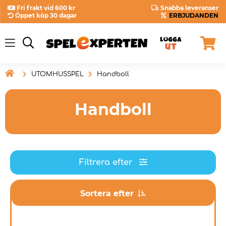
Fri frakt vid 600 kr
Snabba leveranser
Öppet köp 30 dagar
ERBJUDANDEN

UTOMHUSSPEL
Handboll
Handboll
Filtrera efter
Sortera efter