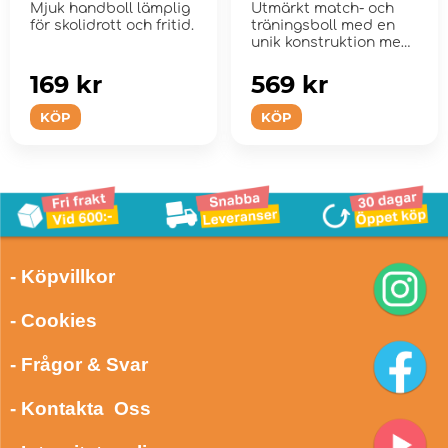
Mjuk handboll lämplig
Utmärkt match- och
för skolidrott och fritid.
träningsboll med en
unik konstruktion med
30 paneler.
169 kr
569 kr
KÖP
KÖP
- Köpvillkor
- Cookies
- Frågor & Svar
- Kontakta Oss