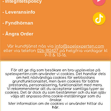
- Integritetspolicy
- Leveransinfo
- Fyndhörnan
- Ångra Order
Vår kundtjänst nås via
info@spelexperten.com
eller via telefon
026-182427
på helgfria vardagar kl
9-11 & 13-16.
För att ge dig som besökare en bra upplevelse på
spelexperten.com använder vi cookies. Det handlar dels
om helt nödvändiga cookies för webbsidans
Svenska
grundfunktionalitet, men även cookies för bättre
prestanda, personalisering, funktionalitet med mera.
Vi rekommenderar att du accepterar samtliga typer av
cookies. Det är dock du som bestämmer och du kan själv
välja att anpassa dina cookie-inställningar som du
önskar.
Mer information om de cookies vi använder hittar du
här
.