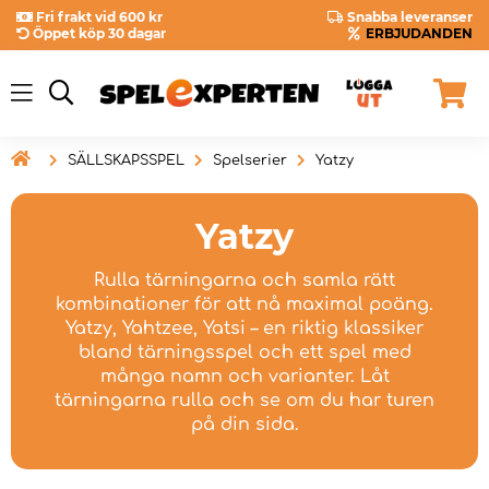
Fri frakt vid 600 kr
Snabba leveranser
Öppet köp 30 dagar
ERBJUDANDEN

SÄLLSKAPSSPEL
Spelserier
Yatzy
Yatzy
Rulla tärningarna och samla rätt
kombinationer för att nå maximal poäng.
Yatzy, Yahtzee, Yatsi – en riktig klassiker
bland tärningsspel och ett spel med
många namn och varianter. Låt
tärningarna rulla och se om du har turen
på din sida.