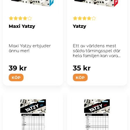
Maxi Yatzy
Yatzy
Maxi Yatzy erbjuder
Ett av världens mest
ännu mer!
sålda tärningsspel där
hela familjen kan vara
m...
39 kr
35 kr
KÖP
KÖP