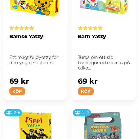
Bamse Yatzy
Barn Yatzy
Ett roligt bildyatzy för
Turas om att slå
den yngre spelaren.
tärningar och samla på
olika
färgkombinationer som
...
69 kr
69 kr
KÖP
KÖP
2-6
2-4