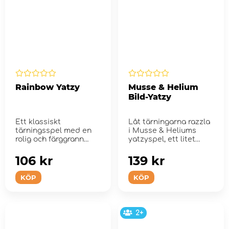
Rainbow Yatzy
Musse & Helium
Bild-Yatzy
Ett klassiskt
Låt tärningarna razzla
tärningsspel med en
i Musse & Heliums
rolig och färggrann
yatzyspel, ett litet
twist!
annorlunda o...
106 kr
139 kr
KÖP
KÖP
2+