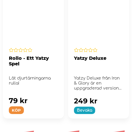
Rollo - Ett Yatzy
Yatzy Deluxe
Spel
Låt djurtärningarna
Yatzy Deluxe från Iron
rulla!
& Glory är en
uppgraderad version
av det klassiska ...
79 kr
249 kr
KÖP
Bevaka