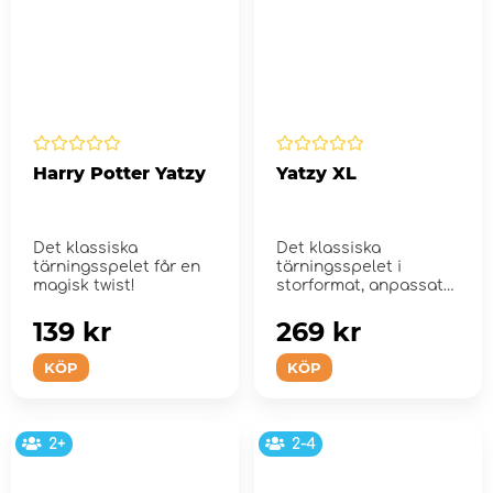
Harry Potter Yatzy
Yatzy XL
Det klassiska
Det klassiska
tärningsspelet får en
tärningsspelet i
magisk twist!
storformat, anpassat
för utomhusbruk!
139 kr
269 kr
KÖP
KÖP
2+
2-4