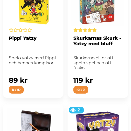
Pippi Yatzy
Skurkarnas Skurk -
Yatzy med bluff
Spela yatzy med Pippi
Skurkarna gillar att
och hennes kompisar!
spela spel och att
fuska!
89 kr
119 kr
KÖP
KÖP
2+