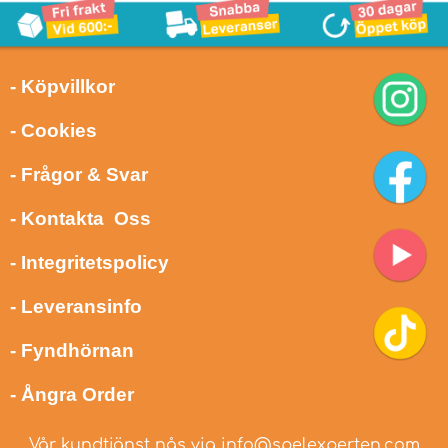
- Köpvillkor
- Cookies
- Frågor & Svar
- Kontakta Oss
- Integritetspolicy
- Leveransinfo
- Fyndhörnan
- Ångra Order
Vår kundtjänst nås via
info@spelexperten.com