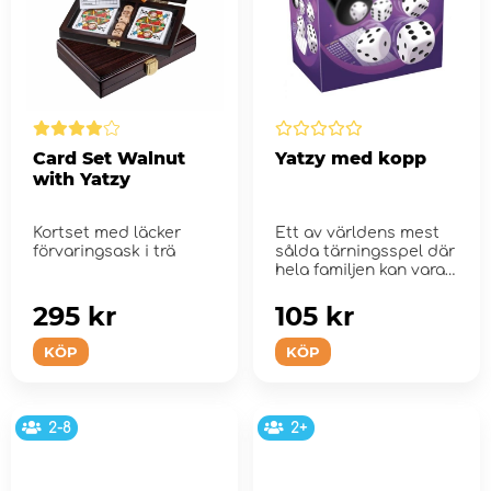
Card Set Walnut
Yatzy med kopp
with Yatzy
Kortset med läcker
Ett av världens mest
förvaringsask i trä
sålda tärningsspel där
hela familjen kan vara
m...
295 kr
105 kr
KÖP
KÖP
2-8
2+