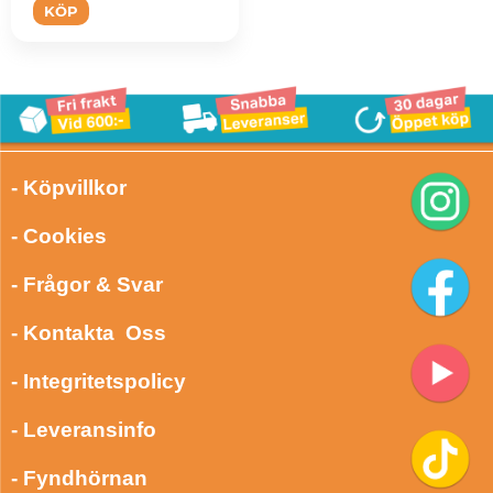
KÖP
- Köpvillkor
- Cookies
- Frågor & Svar
- Kontakta Oss
- Integritetspolicy
- Leveransinfo
- Fyndhörnan