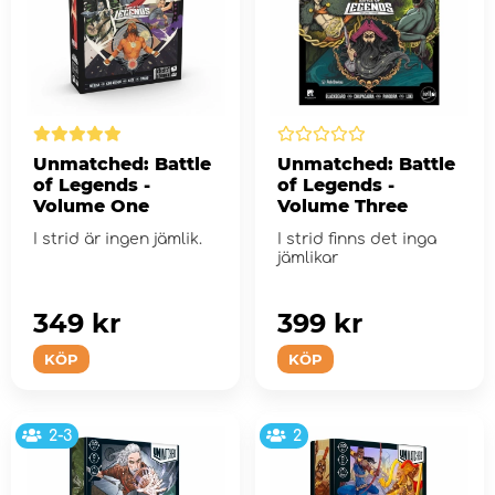
Unmatched: Battle
Unmatched: Battle
of Legends -
of Legends -
Volume One
Volume Three
I strid är ingen jämlik.
I strid finns det inga
jämlikar
349 kr
399 kr
KÖP
KÖP
2-3
2