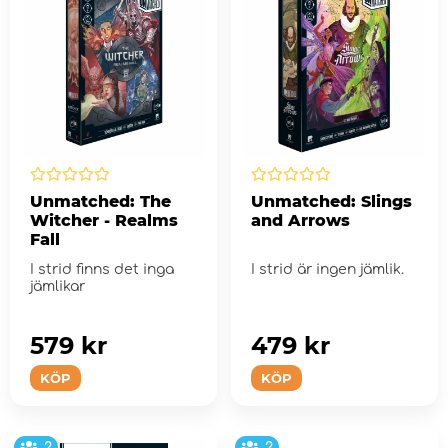
Unmatched: The
Unmatched: Slings
Witcher - Realms
and Arrows
Fall
I strid finns det inga
I strid är ingen jämlik.
jämlikar
579 kr
479 kr
KÖP
KÖP
2
2