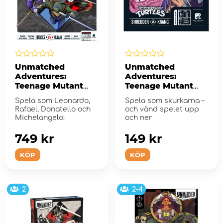
Unmatched
Unmatched
Adventures:
Adventures:
Teenage Mutant
Teenage Mutant
Ninja Turtles
Ninja Turtles -
Spela som Leonardo,
Spela som skurkarna –
Shredder vs Krang
Rafael, Donatello och
och vänd spelet upp
(Exp.)
Michelangelo!
och ner
749 kr
149 kr
KÖP
KÖP
2
2-4