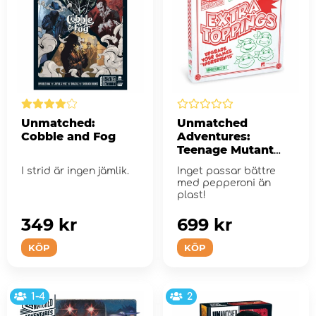
Unmatched:
Unmatched
Cobble and Fog
Adventures:
Teenage Mutant
Ninja Turtles -
I strid är ingen jämlik.
Inget passar bättre
Extra Toppings
med pepperoni än
Miniatures Set
plast!
(Exp.)
349 kr
699 kr
KÖP
KÖP
1-4
2