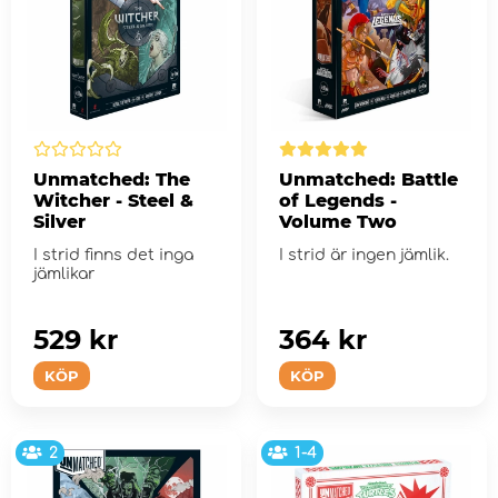
Unmatched: The
Unmatched: Battle
Witcher - Steel &
of Legends -
Silver
Volume Two
I strid finns det inga
I strid är ingen jämlik.
jämlikar
529 kr
364 kr
KÖP
KÖP
2
1-4