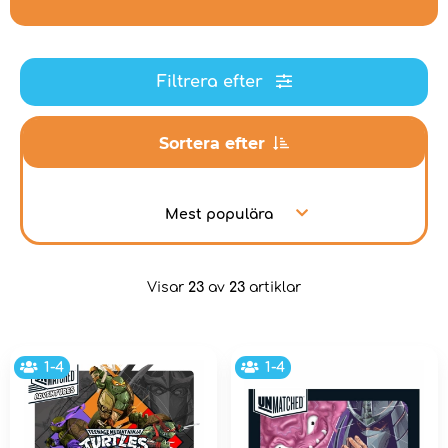
Filtrera efter
Sortera efter
Mest populära
Visar
23
av
23
artiklar
1-4
1-4