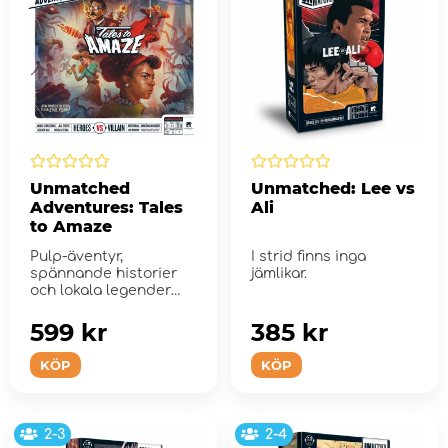
Unmatched
Unmatched: Lee vs
Adventures: Tales
Ali
to Amaze
Pulp-äventyr,
I strid finns inga
spännande historier
jämlikar.
och lokala legender
från mitten av 1900...
599 kr
385 kr
KÖP
KÖP
2-3
2-4