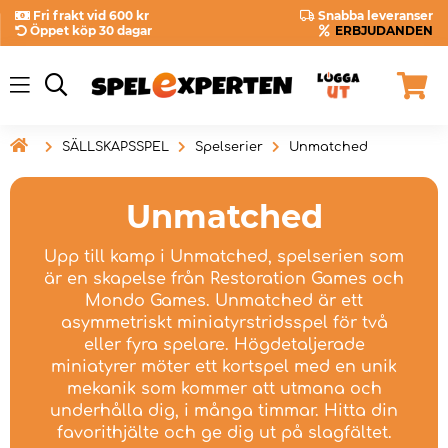
Fri frakt vid 600 kr
Snabba leveranser
Öppet köp 30 dagar
ERBJUDANDEN

SÄLLSKAPSSPEL
Spelserier
Unmatched
Unmatched
Upp till kamp i Unmatched, spelserien som
är en skapelse från Restoration Games och
Mondo Games. Unmatched är ett
asymmetriskt miniatyrstridsspel för två
eller fyra spelare. Högdetaljerade
miniatyrer möter ett kortspel med en unik
mekanik som kommer att utmana och
underhålla dig, i många timmar. Hitta din
favorithjälte och ge dig ut på slagfältet.