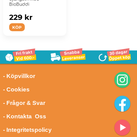
BioBuddi
229 kr
KÖP
- Köpvillkor
- Cookies
- Frågor & Svar
- Kontakta Oss
- Integritetspolicy