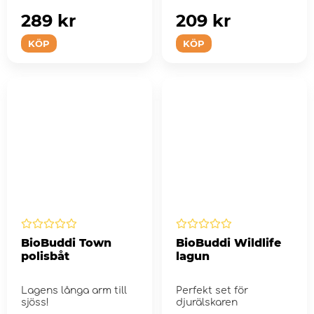
289 kr
209 kr
KÖP
KÖP
BioBuddi Town
BioBuddi Wildlife
polisbåt
lagun
Lagens långa arm till
Perfekt set för
sjöss!
djurälskaren