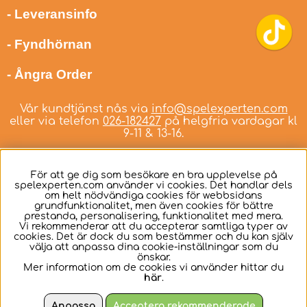
- Leveransinfo
- Fyndhörnan
- Ångra Order
Vår kundtjänst nås via
info@spelexperten.com
eller via telefon
026-182427
på helgfria vardagar kl
9-11 & 13-16.
För att ge dig som besökare en bra upplevelse på
spelexperten.com använder vi cookies. Det handlar dels
om helt nödvändiga cookies för webbsidans
Svenska
grundfunktionalitet, men även cookies för bättre
prestanda, personalisering, funktionalitet med mera.
Vi rekommenderar att du accepterar samtliga typer av
cookies. Det är dock du som bestämmer och du kan själv
välja att anpassa dina cookie-inställningar som du
önskar.
Mer information om de cookies vi använder hittar du
här
.
Anpassa
Acceptera rekommenderade