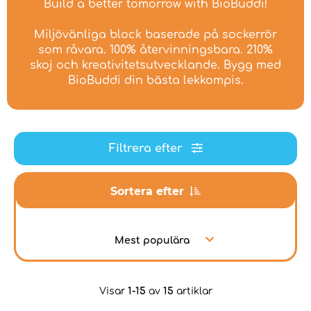
Build a better tomorrow with BioBuddi!
Miljövänliga block baserade på sockerrör
som råvara. 100% återvinningsbara. 210%
skoj och kreativitetsutvecklande. Bygg med
BioBuddi din bästa lekkompis.
Filtrera efter
Sortera efter
Mest populära
Visar
1-15
av
15
artiklar