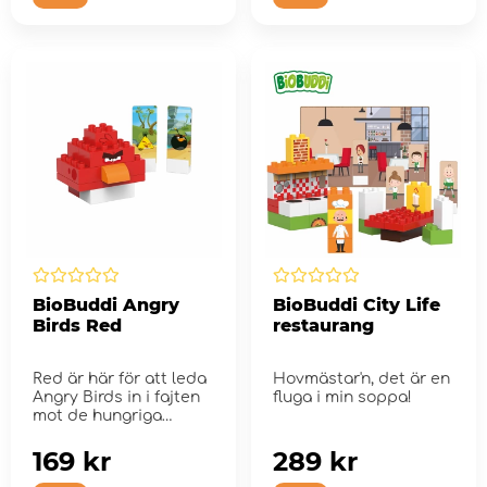
BioBuddi Angry
BioBuddi City Life
Birds Red
restaurang
Red är här för att leda
Hovmästar'n, det är en
Angry Birds in i fajten
fluga i min soppa!
mot de hungriga
grisarna
169 kr
289 kr