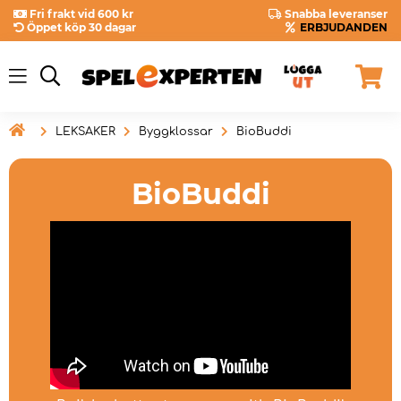
Fri frakt vid 600 kr
Snabba leveranser
Öppet köp 30 dagar
ERBJUDANDEN

LEKSAKER
Byggklossar
BioBuddi
BioBuddi