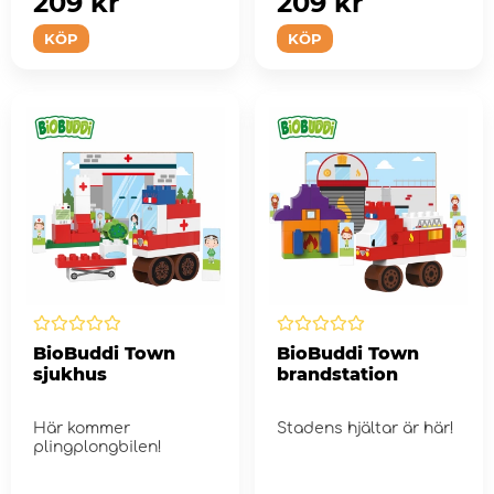
209 kr
209 kr
KÖP
KÖP
BioBuddi Town
BioBuddi Town
sjukhus
brandstation
Här kommer
Stadens hjältar är här!
plingplongbilen!