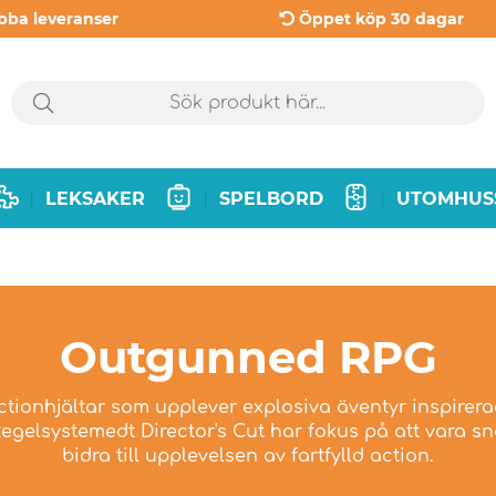
bba leveranser
Öppet köp 30 dagar
LEKSAKER
SPELBORD
UTOMHUS
|
|
|
Outgunned RPG
ctionhjältar som upplever explosiva äventyr inspirera
 Regelsystemedt Director's Cut har fokus på att vara sn
bidra till upplevelsen av fartfylld action.