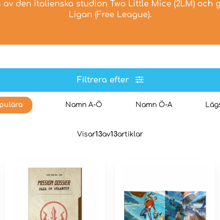
v den italienska studion Two Little Mice (2LM) och g
Ligan (Free League).
Filtrera efter
pulära
Namn A-Ö
Namn Ö-A
Lägs
Visar
13
av
13
artiklar