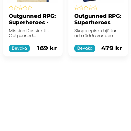
Outgunned RPG:
Outgunned RPG:
Superheroes -
Superheroes
King of Ashes
Mission Dossier till
Skapa episka hjältar
Outgunned
och rädda världen
Superheroes!
169 kr
479 kr
Bevaka
Bevaka