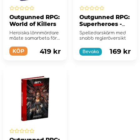
Outgunned RPG:
Outgunned RPG:
World of Killers
Superheroes -
Super Screen
Heroiska lönnmördare
Spelledarskärm med
måste samarbeta för
snabb regleröversikt
att utföra ett omö...
419 kr
169 kr
KÖP
Bevaka