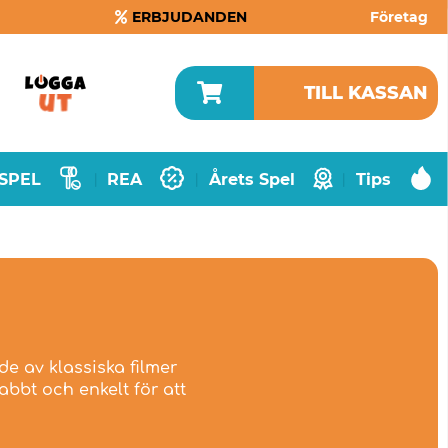
ERBJUDANDEN
Företag
TILL KASSAN
SPEL
REA
Årets Spel
Tips
|
|
|
de av klassiska filmer
abbt och enkelt för att