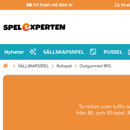
Fri frakt vid 600 kr
Sna
Nyheter
SÄLLSKAPSSPEL
PUSSEL
|
|

SÄLLSKAPSSPEL
Rollspel
Outgunned RPG
Ta rollen som tuffa a
från 80- och 90-talet.