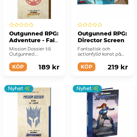
Outgunned RPG:
Outgunned RPG:
Adventure - Fall
Director Screen
of Atlantis
Mission Dossier till
Fantastisk och
Outgunned
actionfylld konst på
Adventure!
framsidan!
189 kr
219 kr
KÖP
KÖP
Nyhet
Nyhet