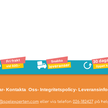
ar
- Kontakta Oss
- Integritetspolicy
- Leveransinf
@spelexperten.com
eller via telefon
026-182427
på helg