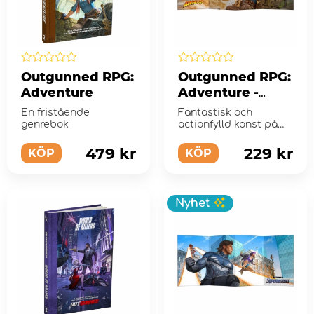
Outgunned RPG:
Outgunned RPG:
Adventure
Adventure -
Director Screen
En fristående
Fantastisk och
genrebok
actionfylld konst på
framsidan!
479 kr
229 kr
KÖP
KÖP
Nyhet