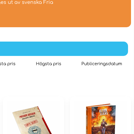
es ut av svenska Fria
ta pris
Högsta pris
Publiceringsdatum