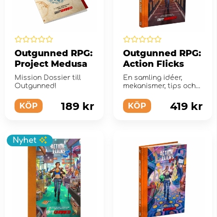
Outgunned RPG:
Outgunned RPG:
Project Medusa
Action Flicks
Mission Dossier till
En samling idéer,
Outgunned!
mekanismer, tips och
verktyg för att komma
direkt in i handl...
189 kr
419 kr
KÖP
KÖP
Nyhet