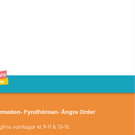
ormation
- Fyndhörnan
- Ångra Order
fria vardagar kl 9-11 & 13-16.