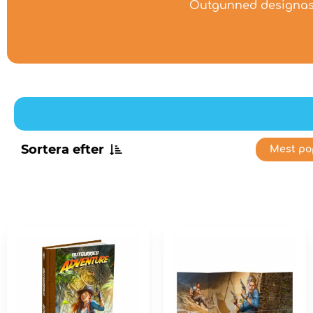
Outgunned designas a
Sortera efter
Mest po