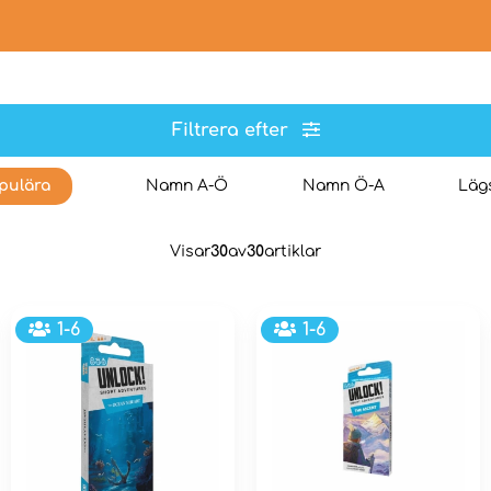
Filtrera efter
pulära
Namn A-Ö
Namn Ö-A
Lägs
Visar
30
av
30
artiklar
1-6
1-6