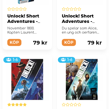
Unlock! Short
Unlock! Short
Adventures -
Adventures -
The Ocean's
The Ascent
November 1800.
Du spelar som Alice,
Heart
Kapten Laurent
en ung och oerfaren
somnar i sin hytt.
bergsklättrare.
79 kr
79 kr
KÖP
KÖP
1-6
1-6