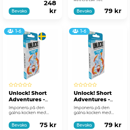
motsatser, dä...
248
kr
79 kr
Bevaka
Bevaka
1-6
1-6
Unlock! Short
Unlock! Short
Adventures -
Adventures -
Secret Recipes
Secret Recipes
Imponera på den
Imponera på den
of Yore (Swe)
of Yore (Eng)
galna kocken med
galna kocken med
andliga recept!
andliga recept!
75 kr
79 kr
Bevaka
Bevaka