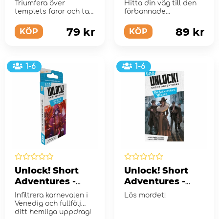
Pursuit of
The Awakening
Triumfera över
Hitta din väg till den
Cabrakan
of the Mummy
templets faror och ta
förbannade
den heliga statyetten!
sarkofagen genom en
labyrint fylld med f...
79 kr
89 kr
KÖP
KÖP
1-6
1-6
Unlock! Short
Unlock! Short
Adventures -
Adventures -
The Flight of the
The Birmingham
Infiltrera karnevalen i
Lös mordet!
Angel
Murder (Eng)
Venedig och fullfölj
ditt hemliga uppdrag!