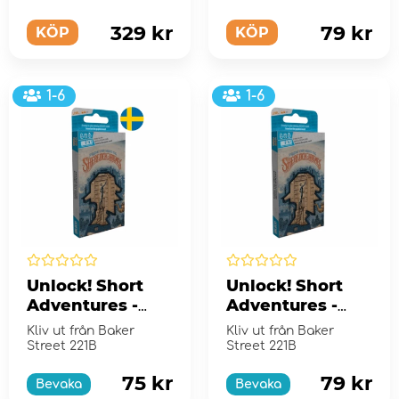
329 kr
79 kr
KÖP
KÖP
1-6
1-6
Unlock! Short
Unlock! Short
Adventures -
Adventures -
Inside the Mind
Inside the Mind
Kliv ut från Baker
Kliv ut från Baker
of Sherlock
of Sherlock
Street 221B
Street 221B
Holmes (Swe)
Holmes (Eng)
75 kr
79 kr
Bevaka
Bevaka