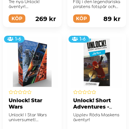
Äventyr (Swe)
The Secrets of
Tre nya Unlock!
Följ i den legendariska
the Octopus
äventyr!
piratens fotspår och
hitta hans skatt!
269 kr
89 kr
KÖP
KÖP
1-6
1-6
Unlock! Star
Unlock! Short
Wars
Adventures -
Red Mask
Unlock! I Star Wars
Upplev Röda Maskens
universumet!
äventyr!