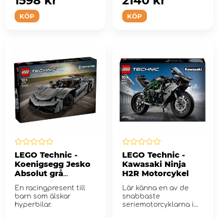
1598 kr
2140 kr
KÖP
KÖP
LEGO Technic -
LEGO Technic -
Koenigsegg Jesko
Kawasaki Ninja
Absolut grå
H2R Motorcykel
hyperbil
En racingpresent till
Lär känna en av de
barn som älskar
snabbaste
hyperbilar.
seriemotorcyklarna i
världen när du byg...