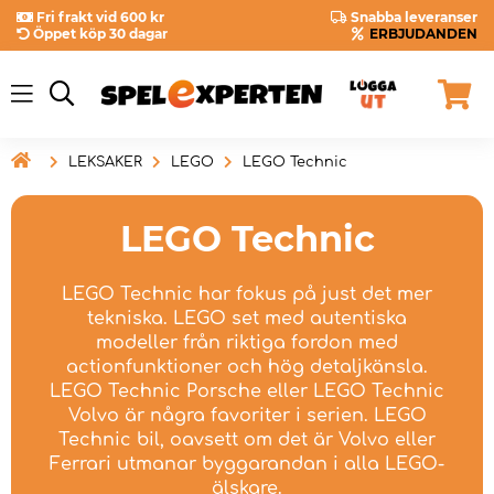
Fri frakt vid 600 kr
Snabba leveranser
Öppet köp 30 dagar
ERBJUDANDEN

LEKSAKER
LEGO
LEGO Technic
LEGO Technic
LEGO Technic har fokus på just det mer
tekniska. LEGO set med autentiska
modeller från riktiga fordon med
actionfunktioner och hög detaljkänsla.
LEGO Technic Porsche eller LEGO Technic
Volvo är några favoriter i serien. LEGO
Technic bil, oavsett om det är Volvo eller
Ferrari utmanar byggarandan i alla LEGO-
älskare.