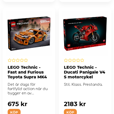
LEGO Technic -
LEGO Technic -
Fast and Furious
Ducati Panigale V4
Toyota Supra MK4
S motorcykel
Det är dags för
Stil. Klass. Prestanda.
fartfylld action när du
bygger en av
filmhistoriens mest ...
675 kr
2183 kr
KÖP
KÖP