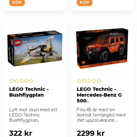
KÖP
KÖP
LEGO Technic -
LEGO Technic -
Bushflygplan
Mercedes-Benz G
500
PROFESSIONAL
Lyft mot skyn med ett
Fira 45 år med en
Line
LEGO Technic
ikonisk terrängbil med
Bushflygplan.
det uppslukande
byggsetet för vu...
322 kr
2299 kr