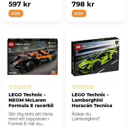
597 kr
798 kr
KÖP
KÖP
LEGO Technic -
LEGO Technic -
NEOM McLaren
Lamborghini
Formula E racerbil
Huracán Tecnica
Gör dig redo att tävla
Älskar du
med ett toppteam i
Lamborghini?
Formel E när du