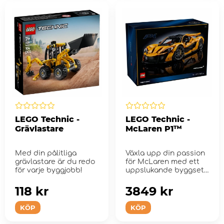
LEGO Technic -
LEGO Technic -
Grävlastare
McLaren P1™
Med din pålitliga
Växla upp din passion
grävlastare är du redo
för McLaren med ett
för varje byggjobb!
uppslukande byggset
för vuxna.
118 kr
3849 kr
KÖP
KÖP