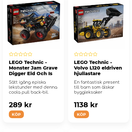
LEGO Technic -
LEGO Technic -
Monster Jam Grave
Volvo L120 eldriven
Digger Eld Och Is
hjullastare
Sätt igång episka
En fantastisk present
lekstunder med denna
till barn som älskar
coola pull back-bil.
byggleksaker
289 kr
1138 kr
KÖP
KÖP