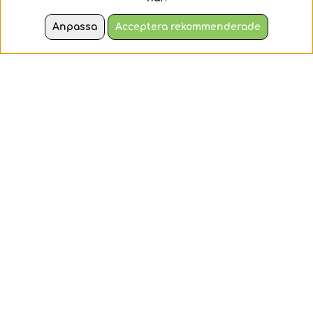
denna motorcykel för
massor av spänning.
pojkar och flickor från 7
Anpassa
Acceptera rekommenderade
år.
109 kr
649 kr
KÖP
KÖP
LEGO Technic -
LEGO Technic -
Volvo EC500
Lamborghini
Hybrid grävmaskin
Revuelto
supersportbil