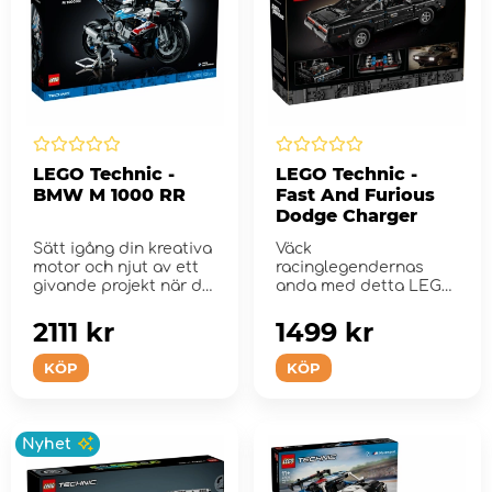
LEGO Technic -
LEGO Technic -
BMW M 1000 RR
Fast And Furious
Dodge Charger
Sätt igång din kreativa
Väck
motor och njut av ett
racinglegendernas
givande projekt när du
anda med detta LEGO
bygg...
Technic setet.
2111 kr
1499 kr
KÖP
KÖP
Nyhet