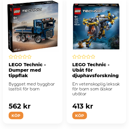
LEGO Technic -
LEGO Technic -
Dumper med
Ubåt för
tippflak
djuphavsforskning
Byggset med byggbar
En vetenskaplig leksak
lastbil för barn
för barn som älskar
ubåtar
562 kr
413 kr
KÖP
KÖP