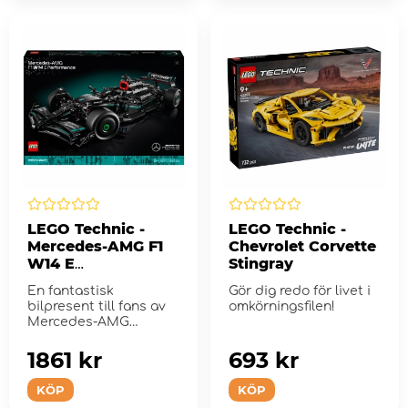
LEGO Technic -
LEGO Technic -
Mercedes-AMG F1
Chevrolet Corvette
W14 E
Stingray
Performance
En fantastisk
Gör dig redo för livet i
bilpresent till fans av
omkörningsfilen!
Mercedes-AMG
Petronas F1 Team.
1861 kr
693 kr
KÖP
KÖP