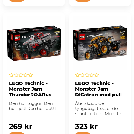
LEGO Technic -
LEGO Technic -
Monster Jam
Monster Jam
ThunderROARus
DIGatron med pull-
med pull-back
back
Den har taggar! Den
Återskapa de
har fjäll! Den har bett!
tyngdlagstrotsande
stunttricken i Monster
Jam
269 kr
323 kr