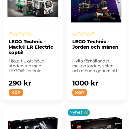
LEGO Technic -
LEGO Technic -
Mack® LR Electric
Jorden och månen
sopbil
Hjälp till att hålla
Hylla förhållandet
staden ren med
mellan jorden, solen
LEGO® Technic
och månen genom att
Mack® LR Electric ...
bygga det int...
290 kr
1000 kr
KÖP
KÖP
Nyhet