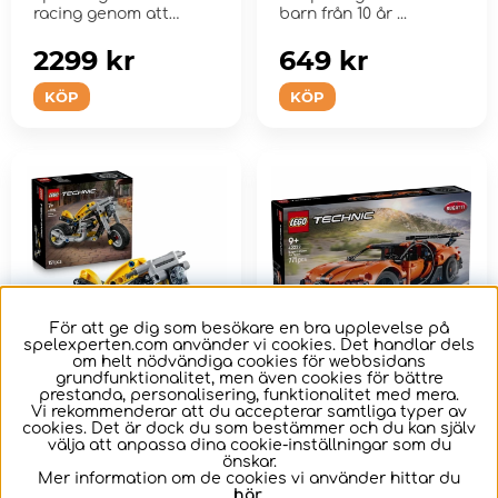
racing genom att
barn från 10 år ...
återskapa McLaren
MCL39 F1-...
2299 kr
649 kr
KÖP
KÖP
För att ge dig som besökare en bra upplevelse på
spelexperten.com använder vi cookies. Det handlar dels
om helt nödvändiga cookies för webbsidans
grundfunktionalitet, men även cookies för bättre
prestanda, personalisering, funktionalitet med mera.
LEGO Technic - Gul
LEGO Technic -
Vi rekommenderar att du accepterar samtliga typer av
cookies. Det är dock du som bestämmer och du kan själv
motorcykel
Bugatti Chiron Pur
välja att anpassa dina cookie-inställningar som du
Sport hyperbil
önskar.
Mer information om de cookies vi använder hittar du
Susa in i leken med
Ge racingfantaster
här
.