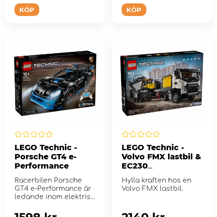
KÖP
KÖP
LEGO Technic -
LEGO Technic -
Porsche GT4 e-
Volvo FMX lastbil &
Performance
EC230
elgrävmaskin
Racerbilen Porsche
Hylla kraften hos en
GT4 e-Performance är
Volvo FMX lastbil.
ledande inom elektrisk
innovation i bilv...