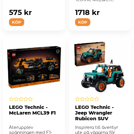
Formula 1™ racerbil
575 kr
1718 kr
KÖP
KÖP
LEGO Technic -
LEGO Technic -
McLaren MCL39 F1
Jeep Wrangler
Rubicon SUV
Återupplev
Inspirera till äventyr
spänningen med F1-
ute på vägarna för