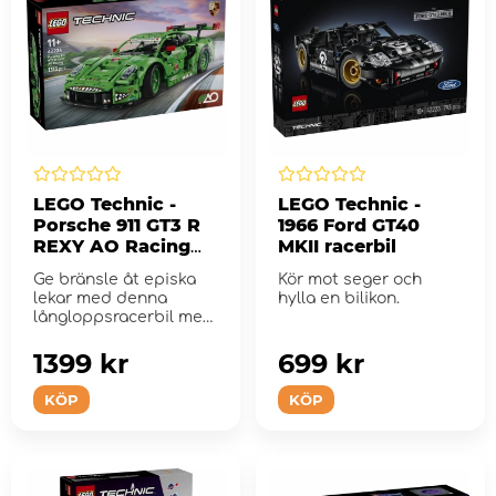
LEGO Technic -
LEGO Technic -
Porsche 911 GT3 R
1966 Ford GT40
REXY AO Racing
MKII racerbil
Racerbil
Ge bränsle åt episka
Kör mot seger och
lekar med denna
hylla en bilikon.
långloppsracerbil med
dinosaurietema.
1399 kr
699 kr
KÖP
KÖP