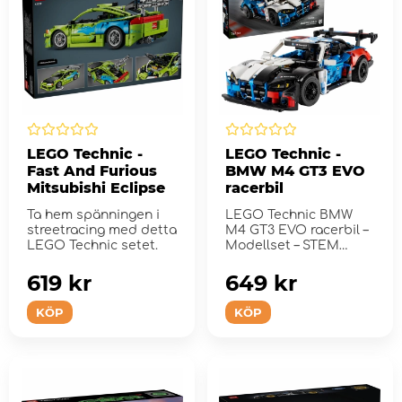
LEGO Technic -
LEGO Technic -
Fast And Furious
BMW M4 GT3 EVO
Mitsubishi Eclipse
racerbil
Ta hem spänningen i
LEGO Technic BMW
streetracing med detta
M4 GT3 EVO racerbil –
LEGO Technic setet.
Modellset – STEM
byggset – Leks...
619 kr
649 kr
KÖP
KÖP