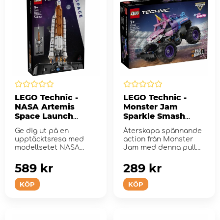
LEGO Technic -
LEGO Technic -
NASA Artemis
Monster Jam
Space Launch
Sparkle Smash
System raket
Pull-Back
Ge dig ut på en
Återskapa spännande
upptäcktsresa med
action från Monster
modellsetet NASA
Jam med denna pull
Artemis NASA Artemis
back-truck.
Space ...
589 kr
289 kr
KÖP
KÖP