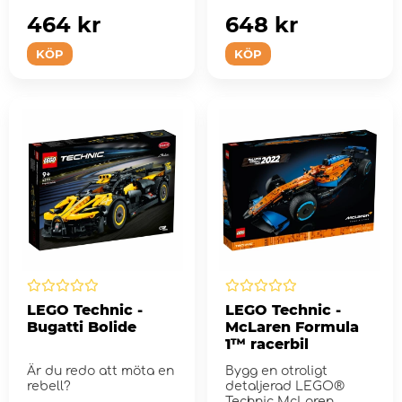
bygger LEGO...
464 kr
648 kr
KÖP
KÖP
LEGO Technic -
LEGO Technic -
Bugatti Bolide
McLaren Formula
1™ racerbil
Är du redo att möta en
Bygg en otroligt
rebell?
detaljerad LEGO®
Technic McLaren