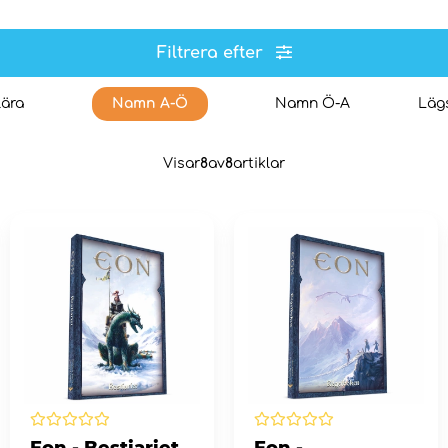
Filtrera efter
ära
Namn A-Ö
Namn Ö-A
Lägs
Visar
8
av
8
artiklar