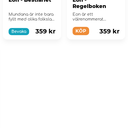
Eon - Bestiariet
Eon -
Regelboken
Mundana är inte bara
Eon är ett
fyllt med olika folkslag,
välrenommerat
utan även med
rollspel som vunnit
diverse varelser ...
svenska spelares
359 kr
359 kr
KÖP
Bevaka
hjärtan i s...