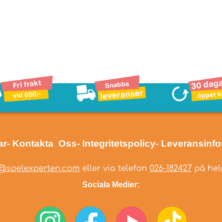
ar
- Kontakta Oss
- Integritetspolicy
- Leveransinf
@spelexperten.com
eller via telefon
026-182427
på helg
Sociala Medier: