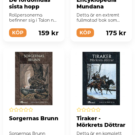
De fördömdas
Encyklopedia
sista hopp
Mundana
Rollpersonerna
Detta är en extremt
befinner sig i Talon när
fullmatad bok som
de råkar komma i
innehåller all tänkbar
klammeri med rät...
information ...
159 kr
175 kr
KÖP
KÖP
Sorgernas Brunn
Tiraker -
Mörkrets Döttrar
Sorgernas Brunn
Detta är en komplett