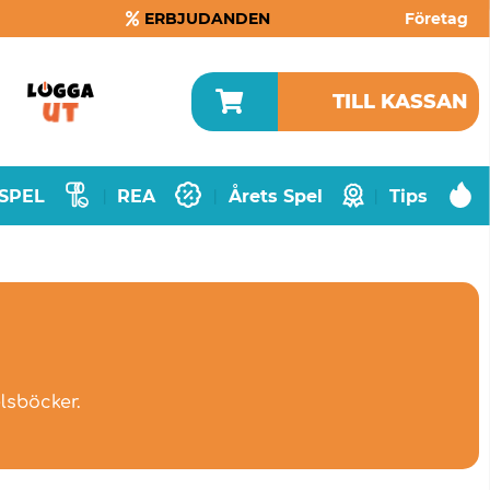
ERBJUDANDEN
Företag
TILL KASSAN
SPEL
REA
Årets Spel
Tips
|
|
|
lsböcker.