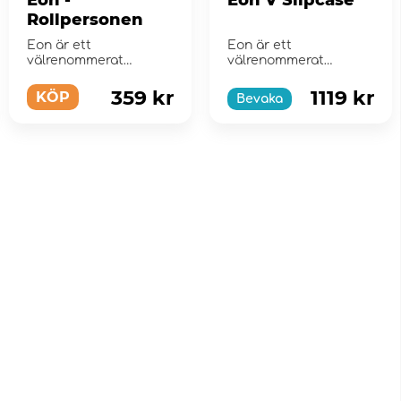
Eon -
Eon V Slipcase
Rollpersonen
Eon är ett
Eon är ett
välrenommerat
välrenommerat
rollspel som vunnit
rollspel som vunnit
svenska spelares
svenska spelares
359 kr
1119 kr
KÖP
Bevaka
hjärtan i s...
hjärtan i s...