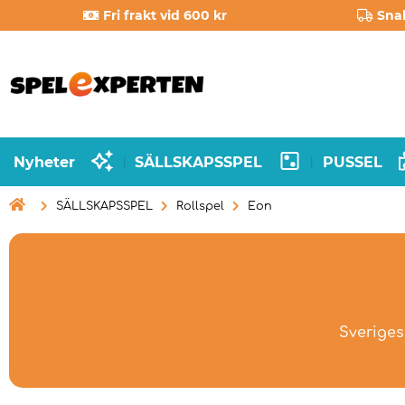
Fri frakt vid 600 kr
Sna
Nyheter
SÄLLSKAPSSPEL
PUSSEL
|
|

SÄLLSKAPSSPEL
Rollspel
Eon
Sveriges