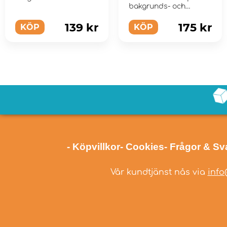
bakgrunds- och
kampanjbok som
behandlar Eon och
139 kr
175 kr
KÖP
KÖP
Mundanas folks...
- Köpvillkor
- Cookies
- Frågor & Sv
Vår kundtjänst nås via
info