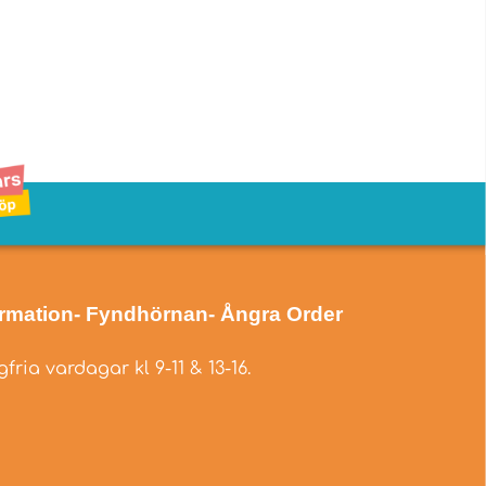
ormation
- Fyndhörnan
- Ångra Order
fria vardagar kl 9-11 & 13-16.