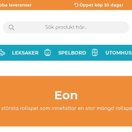
bba leveranser
Öppet köp 30 dagar
LEKSAKER
SPELBORD
UTOMHUS
|
|
|
Eon
 största rollspel som innefattar en stor mängd rollspe