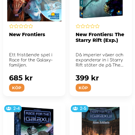
New Frontiers
New Frontiers: The
Starry Rift (Exp.)
Ett fristående spel i
Då imperier växer och
Race for the Galaxy-
expanderar in i Starry
familjen.
Rift stöter de på The
X...
685 kr
399 kr
KÖP
KÖP
2-4
2-5