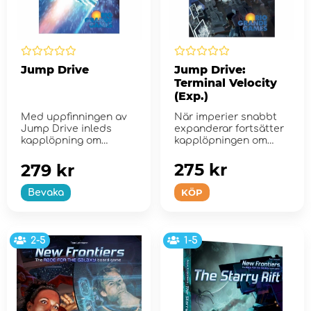
Jump Drive
Jump Drive:
Terminal Velocity
(Exp.)
Med uppfinningen av
När imperier snabbt
Jump Drive inleds
expanderar fortsätter
kapplöpning om
kapplöpningen om
galaxen!
galaxen!
275 kr
279 kr
KÖP
Bevaka
2-5
1-5