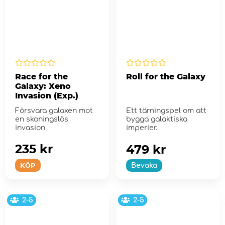
Race for the
Roll for the Galaxy
Galaxy: Xeno
Invasion (Exp.)
Försvara galaxen mot
Ett tärningspel om att
en skoningslös
bygga galaktiska
invasion
imperier.
235 kr
479 kr
KÖP
Bevaka
2-5
2-5