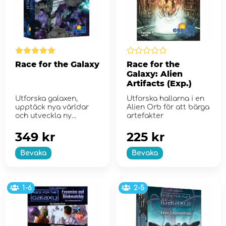
Race for the Galaxy
Race for the
Galaxy: Alien
Artifacts (Exp.)
Utforska galaxen,
Utforska hallarna i en
upptäck nya världar
Alien Orb för att bärga
och utveckla ny
artefakter
teknologi
349 kr
225 kr
Bevaka
Bevaka
1-6
2-5