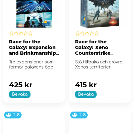
Race for the
Race for the
Galaxy: Expansion
Galaxy: Xeno
and Brinkmanship
Counterstrike
(Exp)
(Exp.)
Tre expansioner som
Slå tillbaka och erövra
formar galaxens öde
Xenos territorier
425 kr
415 kr
Bevaka
Bevaka
2-5
2-5