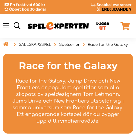
Fri frakt vid 600 kr
Snabba leveranser
Öppet köp 30 dagar
ERBJUDANDEN

SÄLLSKAPSSPEL
Spelserier
Race for the Galaxy
Race for the Galaxy
Race for the Galaxy, Jump Drive och New
Frontiers är populära speltitlar som alla
skapats av speldesignern Tom Lehmann.
Jump Drive och New Frontiers utspelar sig i
samma universum som Race for the Galaxy.
Ett engagerande kortspel där du bygger
upp ditt rymdherravälde.