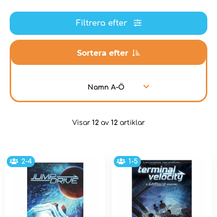
Filtrera efter
Sortera efter
Namn A-Ö
Visar
12
av
12
artiklar
2-4
1-5