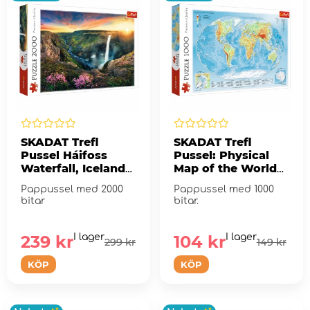
SKADAT Trefl
SKADAT Trefl
Pussel Háifoss
Pussel: Physical
Waterfall, Iceland
Map of the World
2000 Bitar
1000 Bitar
Pappussel med 2000
Pappussel med 1000
bitar
bitar.
239 kr
I lager
104 kr
I lager
299 kr
149 kr
KÖP
KÖP