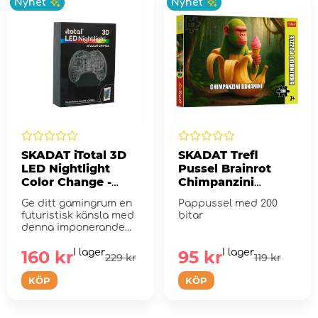
Nyhet
Nyhet
SKADAT iTotal 3D
SKADAT Trefl
LED Nightlight
Pussel Brainrot
Color Change -
Chimpanzini
Gaming
Bananini 200 Bitar
Ge ditt gamingrum en
Pappussel med 200
futuristisk känsla med
bitar
denna imponerande
3D LED-lampa.
160 kr
I lager
95 kr
I lager
229 kr
119 kr
KÖP
KÖP