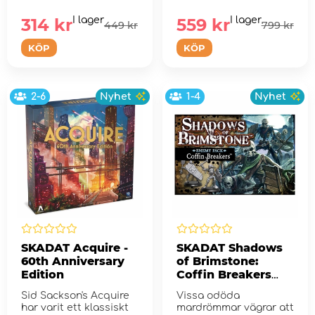
livliga staden Greyport
och skurkar!
...
314 kr
I lager
559 kr
I lager
449 kr
799 kr
KÖP
KÖP
2-6
Nyhet
1-4
Nyhet
SKADAT Acquire -
SKADAT Shadows
60th Anniversary
of Brimstone:
Edition
Coffin Breakers
(Exp.)
Sid Sackson's Acquire
Vissa odöda
har varit ett klassiskt
mardrömmar vägrar att