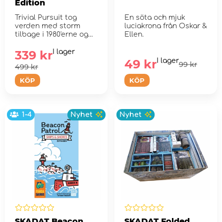
Edition
Trivial Pursuit tog
En söta och mjuk
verden med storm
luciakrona från Oskar &
tilbage i 1980'erne og
Ellen.
har faktisk ikke stået ...
339 kr
I lager
49 kr
I lager
99 kr
499 kr
KÖP
KÖP
1-4
Nyhet
Nyhet
SKADAT Beacon
SKADAT Folded