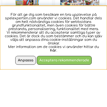
För att ge dig som besökare en bra upplevelse på
spelexperten.com använder vi cookies. Det handlar dels
om helt nödvändiga cookies för webbsidans
grundfunktionalitet, men även cookies för bättre
prestanda, personalisering, funktionalitet med mera.
SKADAT Paw
SKADAT Castorland
Vi rekommenderar att du accepterar samtliga typer av
cookies. Det är dock du som bestämmer och du kan själv
Patrol - Super Loop
- Christmas Tree is
välja att anpassa dina cookie-inställningar som du
Tower HQ
Coming 1000 bitar
önskar.
Mer information om de cookies vi använder hittar du
Gör dig redo för
Pappussel med 1000
här
.
spännande äventyr i
bitar
hög fart med Chase
Anpassa
Acceptera rekommenderade
och han...
1469 kr
I lager
99 kr
I lager
159 kr
1469 kr
KÖP
KÖP
2+
Nyhet
Nyhet