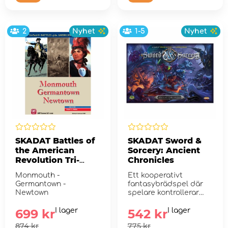
2
Nyhet
1-5
Nyhet
SKADAT Battles of
SKADAT Sword &
the American
Sorcery: Ancient
Revolution Tri-
Chronicles
Pack II
Monmouth -
Ett kooperativt
Germantown -
fantasybrädspel där
Newtown
spelare kontrollerar
legendariska hjä...
699 kr
I lager
542 kr
I lager
874 kr
775 kr