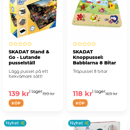
SKADAT Stand &
SKADAT
Go - Lutande
Knoppussel:
pusselställ
Babblarna 8 Bitar
Lägg pussel på ett
Träpussel 8 bitar
bekvämare sätt!
139 kr
I lager
118 kr
I lager
199 kr
169 kr
KÖP
KÖP
Nyhet
Nyhet