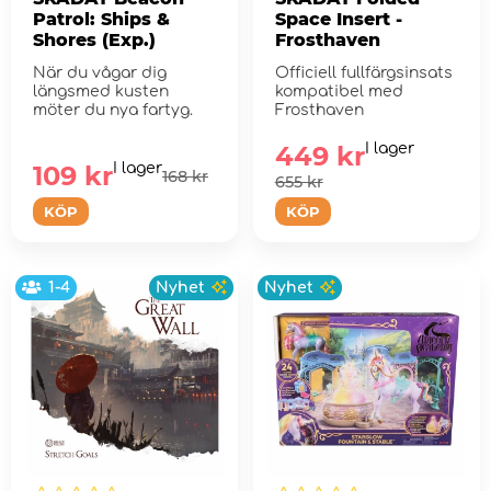
Patrol: Ships &
Space Insert -
Shores (Exp.)
Frosthaven
När du vågar dig
Officiell fullfärgsinsats
längsmed kusten
kompatibel med
möter du nya fartyg.
Frosthaven
449 kr
I lager
109 kr
I lager
168 kr
655 kr
KÖP
KÖP
1-4
Nyhet
Nyhet