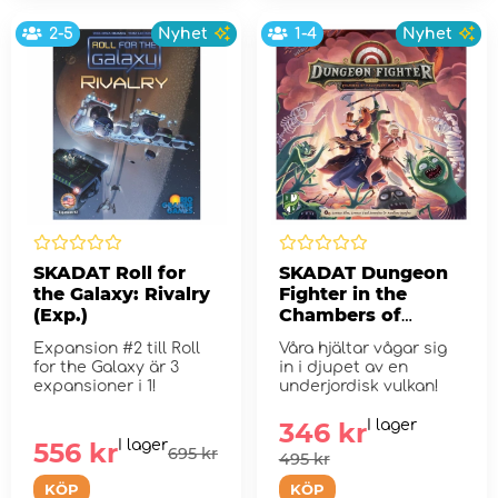
2-5
Nyhet
1-4
Nyhet
SKADAT Roll for
SKADAT Dungeon
the Galaxy: Rivalry
Fighter in the
(Exp.)
Chambers of
Malevolent Magma
Expansion #2 till Roll
Våra hjältar vågar sig
for the Galaxy är 3
in i djupet av en
expansioner i 1!
underjordisk vulkan!
346 kr
I lager
556 kr
I lager
695 kr
495 kr
KÖP
KÖP