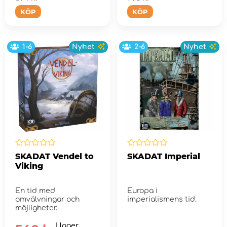
KÖP
KÖP
1-6
Nyhet
2-6
Nyhet
SKADAT Vendel to
SKADAT Imperial
Viking
En tid med
Europa i
omvälvningar och
imperialismens tid.
möjligheter.
I lager