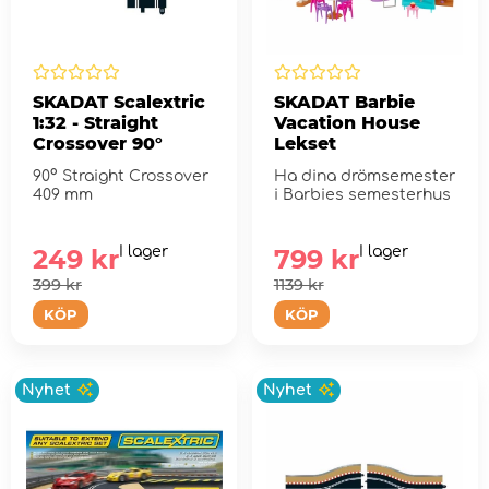
SKADAT Scalextric
SKADAT Barbie
1:32 - Straight
Vacation House
Crossover 90°
Lekset
90° Straight Crossover
Ha dina drömsemester
409 mm
i Barbies semesterhus
249 kr
I lager
799 kr
I lager
399 kr
1139 kr
KÖP
KÖP
Nyhet
Nyhet