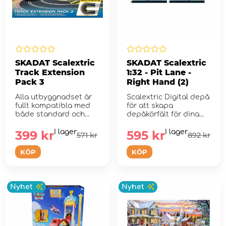
SKADAT Scalextric
SKADAT Scalextric
Track Extension
1:32 - Pit Lane -
Pack 3
Right Hand (2)
Alla utbyggnadset är
Scalextric Digital depå
fullt kompatibla med
för att skapa
både standard och
depåkörfält för dina...
digitala banor.
399 kr
I lager
595 kr
I lager
571 kr
892 kr
KÖP
KÖP
Nyhet
Nyhet