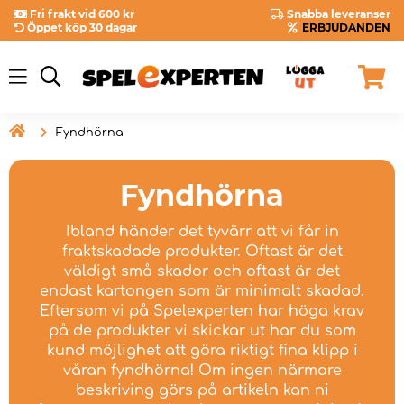
Fri frakt vid 600 kr
Snabba leveranser
Öppet köp 30 dagar
ERBJUDANDEN

Fyndhörna
Fyndhörna
Ibland händer det tyvärr att vi får in
fraktskadade produkter. Oftast är det
väldigt små skador och oftast är det
endast kartongen som är minimalt skadad.
Eftersom vi på Spelexperten har höga krav
på de produkter vi skickar ut har du som
kund möjlighet att göra riktigt fina klipp i
våran fyndhörna! Om ingen närmare
beskriving görs på artikeln kan ni