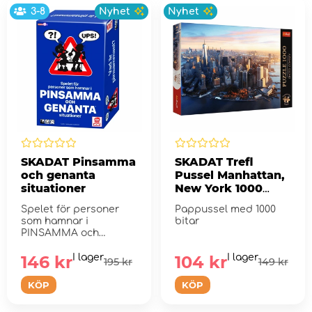
3-8
Nyhet
Nyhet
SKADAT Pinsamma
SKADAT Trefl
och genanta
Pussel Manhattan,
situationer
New York 1000
Bitar
Spelet för personer
Pappussel med 1000
som hamnar i
bitar
PINSAMMA och
GENANTA situationer
146 kr
I lager
104 kr
I lager
195 kr
149 kr
KÖP
KÖP