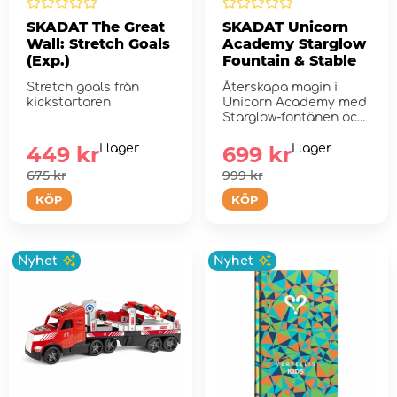
SKADAT The Great
SKADAT Unicorn
Wall: Stretch Goals
Academy Starglow
(Exp.)
Fountain & Stable
Stretch goals från
Återskapa magin i
kickstartaren
Unicorn Academy med
Starglow-fontänen och
stallen.
449 kr
I lager
699 kr
I lager
675 kr
999 kr
KÖP
KÖP
Nyhet
Nyhet