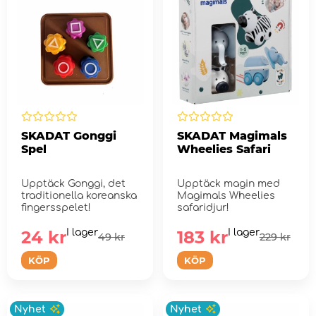
SKADAT Gonggi
SKADAT Magimals
Spel
Wheelies Safari
Upptäck Gonggi, det
Upptäck magin med
traditionella koreanska
Magimals Wheelies
fingersspelet!
safaridjur!
24 kr
I lager
183 kr
I lager
49 kr
229 kr
KÖP
KÖP
Nyhet
Nyhet