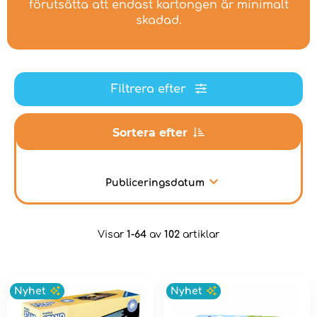
förutsätta att endast kartongen är minimalt
skadad.
Filtrera efter
Sortera efter
Publiceringsdatum
Visar
1-64
av
102
artiklar
Nyhet
Nyhet