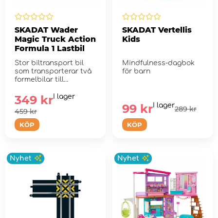
SKADAT Wader
SKADAT Vertellis
Magic Truck Action
Kids
Formula 1 Lastbil
Stor biltransport bil
Mindfulness-dagbok
som transporterar två
för barn
formelbilar till
tävlingen.
349 kr
I lager
99 kr
I lager
289 kr
459 kr
KÖP
KÖP
Nyhet
Nyhet