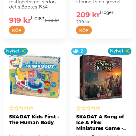
fastighetsspel sedan
stanna i sina gravar!
det släpptes 1964.
209 kr
I lager
919 kr
I lager
1149 kr
299 kr
KÖP
KÖP
Nyhet
2+
Nyhet
SKADAT Kids First -
SKADAT A Song of
The Human Body
Ice & Fire:
Miniatures Game -
Bolton Starter Set