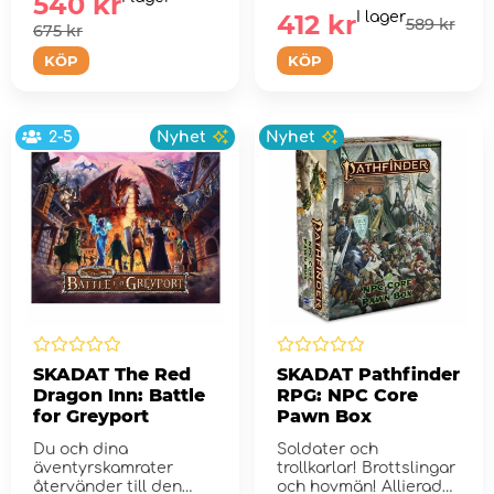
540 kr
412 kr
I lager
589 kr
675 kr
KÖP
KÖP
2-5
Nyhet
Nyhet
SKADAT The Red
SKADAT Pathfinder
Dragon Inn: Battle
RPG: NPC Core
for Greyport
Pawn Box
Du och dina
Soldater och
äventyrskamrater
trollkarlar! Brottslingar
återvänder till den
och hovmän! Allierade