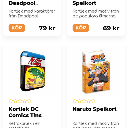
Deadpool
Spelkort
spelkort
Kortlek med karaktärer
Kortlek med motiv från
från Deadpool
de populära filmerna!
79 kr
69 kr
KÖP
KÖP
Kortlek DC
Naruto Spelkort
Comics Tins
Action Comics
Retrokärlek i en
Kortlek med motiv från