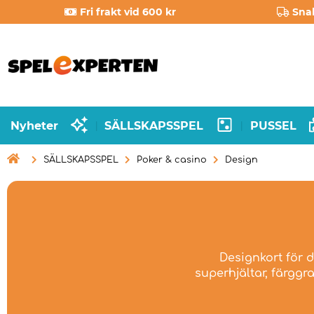
Fri frakt vid 600 kr
Sna
Nyheter
SÄLLSKAPSSPEL
PUSSEL
|
|

SÄLLSKAPSSPEL
Poker & casino
Design
Designkort för d
superhjältar, färggr