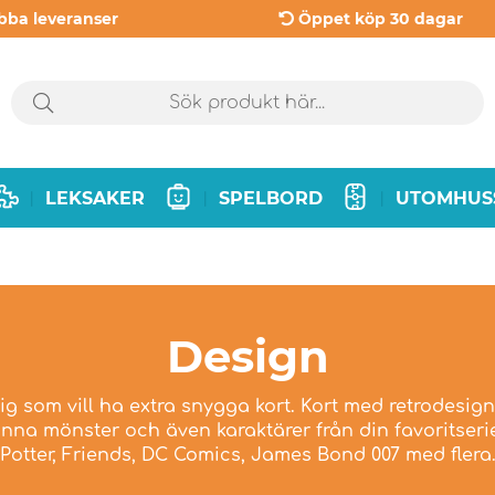
bba leveranser
Öppet köp 30 dagar
LEKSAKER
SPELBORD
UTOMHUS
|
|
|
Design
ig som vill ha extra snygga kort. Kort med retrodesign,
anna mönster och även karaktärer från din favoritser
Potter, Friends, DC Comics, James Bond 007 med flera