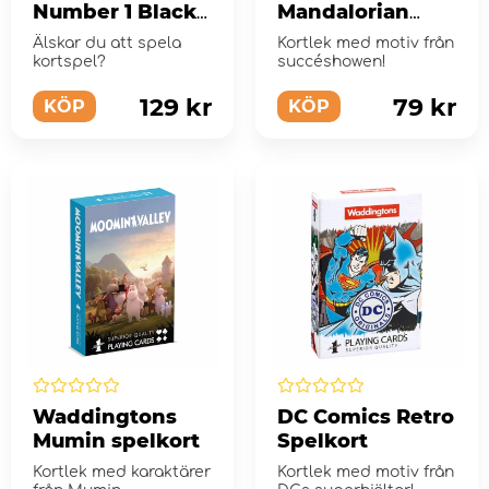
Number 1 Black
Mandalorian
& Gold Spelkort
Spelkort
Älskar du att spela
Kortlek med motiv från
kortspel?
succéshowen!
129 kr
79 kr
KÖP
KÖP
Waddingtons
DC Comics Retro
Mumin spelkort
Spelkort
Kortlek med karaktärer
Kortlek med motiv från