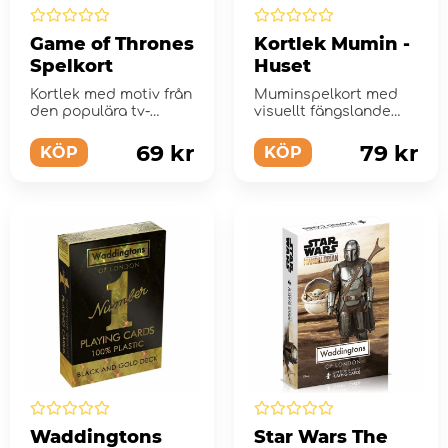
Game of Thrones
Kortlek Mumin -
Spelkort
Huset
Kortlek med motiv från
Muminspelkort med
den populära tv-
visuellt fängslande
serien!
uppsättning med
plåtlåda.
69 kr
79 kr
KÖP
KÖP
Waddingtons
Star Wars The