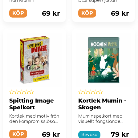
från Mumin
DCs superhjältar!
69 kr
69 kr
KÖP
KÖP
Spitting Image
Kortlek Mumin -
Spelkort
Skogen
Kortlek med motiv från
Muminspelkort med
den kompromisslösa
visuellt fängslande
satirshowen!
uppsättning med
plåtlåda.
69 kr
79 kr
KÖP
Bevaka