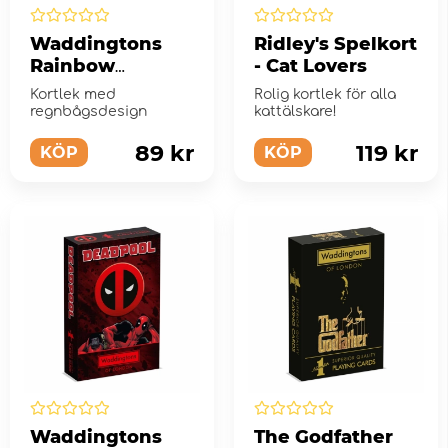
Waddingtons
Ridley's Spelkort
Rainbow
- Cat Lovers
spelkort
Kortlek med
Rolig kortlek för alla
regnbågsdesign
kattälskare!
89 kr
119 kr
KÖP
KÖP
Waddingtons
The Godfather