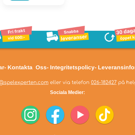
ar
- Kontakta Oss
- Integritetspolicy
- Leveransinf
@spelexperten.com
eller via telefon
026-182427
på helg
Sociala Medier: