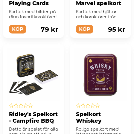
Playing Cards
Marvel spelkort
Kortlek med bilder på
Kortlek med hjältar
dina favoritkaraktärer!
och karaktärer från
Marvel
79 kr
95 kr
KÖP
KÖP
Ridley's Spelkort
Spelkort
- Campfire BBQ
Whiskey
Detta är spelet för alla
Roliga spelkort med