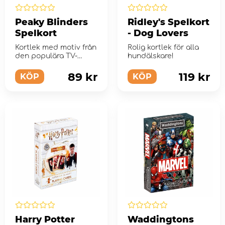
Peaky Blinders
Ridley's Spelkort
Spelkort
- Dog Lovers
Kortlek med motiv från
Rolig kortlek för alla
den populära TV-
hundälskare!
serien!
89 kr
119 kr
KÖP
KÖP
Harry Potter
Waddingtons