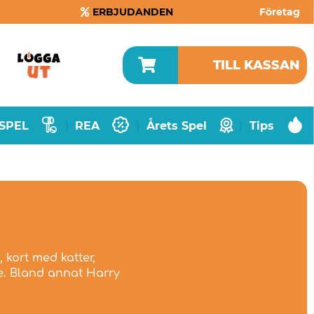
ERBJUDANDEN
Företag
TILL KASSAN
SPEL
REA
Årets Spel
Tips
|
|
|
 kort med katter,
ie. Bland annat Harry
.