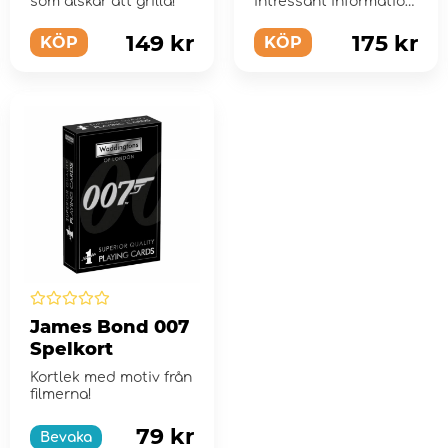
som älskar att grilla!
intressant information
om whisky!
149 kr
175 kr
KÖP
KÖP
James Bond 007
Spelkort
Kortlek med motiv från
filmerna!
79 kr
Bevaka