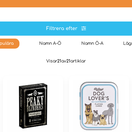
Filtrera efter
pulära
Namn A-Ö
Namn Ö-A
Lägs
Visar
21
av
21
artiklar