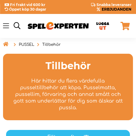
Fri frakt vid 600 kr
Snabba leveranser
Öppet köp 30 dagar
ERBJUDANDEN

PUSSEL
Tillbehör
Tillbehör
Här hittar du flera värdefulla
pusseltillbehör att köpa. Pusselmatta,
pussellim, förvaring och annat smått och
gott som underlättar för dig som älskar att
pussla.