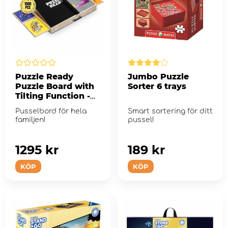
Puzzle Ready
Jumbo Puzzle
Puzzle Board with
Sorter 6 trays
Tilting Function -
1000 pieces
Pusselbord för hela
Smart sortering för ditt
familjen!
pussel!
1295 kr
189 kr
KÖP
KÖP