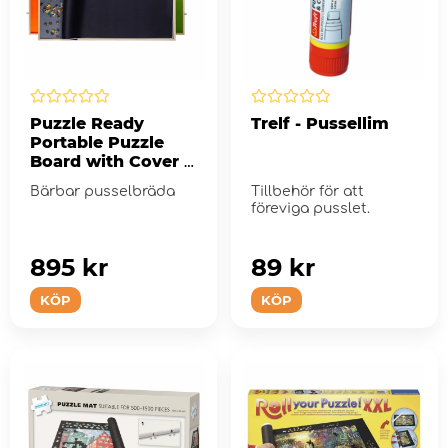
Puzzle Ready
Trelf - Pussellim
Portable Puzzle
Board with Cover &
Storage Trays -
Bärbar pusselbräda
Tillbehör för att
1000 bitar
föreviga pusslet.
895 kr
89 kr
KÖP
KÖP