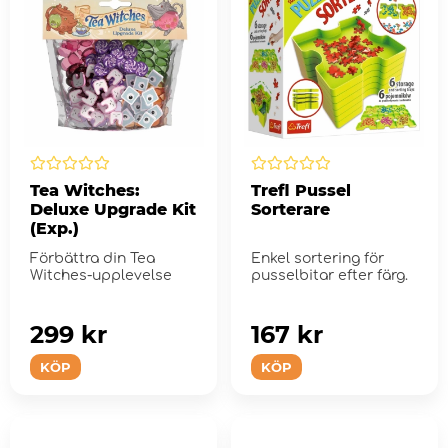
Tea Witches:
Trefl Pussel
Deluxe Upgrade Kit
Sorterare
(Exp.)
Förbättra din Tea
Enkel sortering för
Witches-upplevelse
pusselbitar efter färg.
299 kr
167 kr
KÖP
KÖP