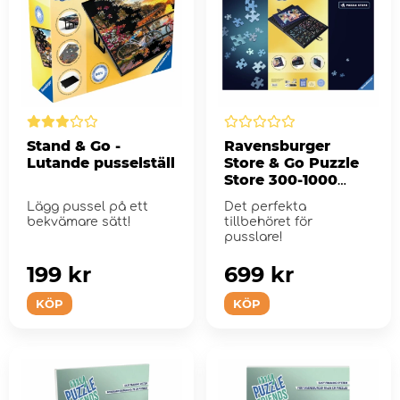
Stand & Go -
Ravensburger
Lutande pusselställ
Store & Go Puzzle
Store 300-1000
Bitar
Lägg pussel på ett
Det perfekta
bekvämare sätt!
tillbehöret för
pusslare!
199 kr
699 kr
KÖP
KÖP