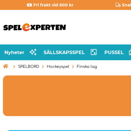
Fri frakt vid 600 kr
Sna
Nyheter
SÄLLSKAPSSPEL
PUSSEL
|
|

SPELBORD
Hockeyspel
Finska lag