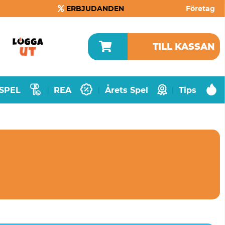
ERBJUDANDEN
Företag
TILL KASSAN
SPEL
REA
Årets Spel
Tips
|
|
|