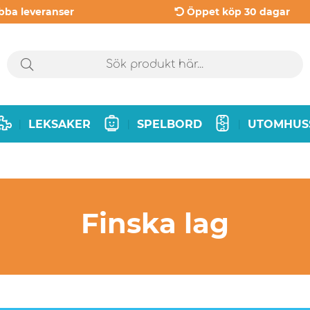
bba leveranser
Öppet köp 30 dagar
LEKSAKER
SPELBORD
UTOMHUS
|
|
|
Finska lag