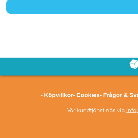
- Köpvillkor
- Cookies
- Frågor & Sv
Vår kundtjänst nås via
info