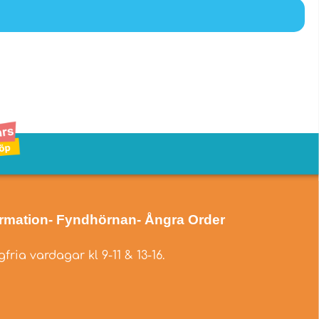
ormation
- Fyndhörnan
- Ångra Order
fria vardagar kl 9-11 & 13-16.