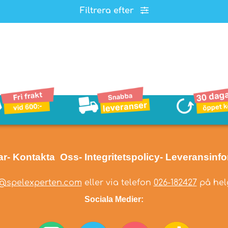
Filtrera efter
ar
- Kontakta Oss
- Integritetspolicy
- Leveransinf
@spelexperten.com
eller via telefon
026-182427
på helg
Sociala Medier: