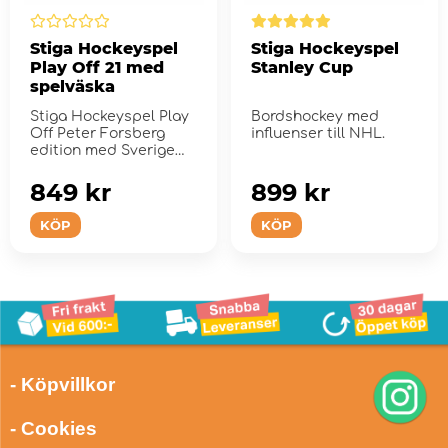
Stiga Hockeyspel
Stiga Hockeyspel
Play Off 21 med
Stanley Cup
spelväska
Stiga Hockeyspel Play
Bordshockey med
Off Peter Forsberg
influenser till NHL.
edition med Sverige
mot Kanada inkl
spelvä...
849 kr
899 kr
KÖP
KÖP
- Köpvillkor
- Cookies