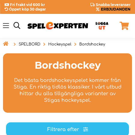
Fri frakt vid 600 kr
Snabba leveranser
Öppet köp 30 dagar
ERBJUDANDEN

SPELBORD
Hockeyspel
Bordshockey
Bordshockey
Det bästa bordshockeyspelet kommer från
Stiga. En riktig tidlös klassiker. I vårt utbud
hittar du alla tillgängliga varianter av
Stigas hockeyspel.
Filtrera efter