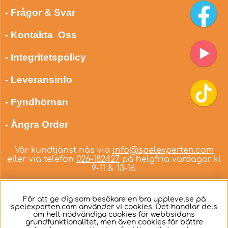
- Frågor & Svar
- Kontakta Oss
- Integritetspolicy
- Leveransinfo
- Fyndhörnan
- Ångra Order
Vår kundtjänst nås via
info@spelexperten.com
eller via telefon
026-182427
på helgfria vardagar kl
9-11 & 13-16.
För att ge dig som besökare en bra upplevelse på
spelexperten.com använder vi cookies. Det handlar dels
om helt nödvändiga cookies för webbsidans
Svenska
grundfunktionalitet, men även cookies för bättre