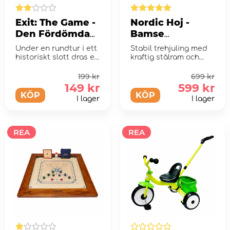
Exit: The Game -
Nordic Hoj -
Den Fördömda
Bamse
Labyrinten
Trehjuling
Under en rundtur i ett
Stabil trehjuling med
historiskt slott dras er
kraftig stålram och
uppmärksamhet till en
reptålig lack.
spännand...
199 kr
699 kr
149 kr
599 kr
KÖP
KÖP
I lager
I lager
REA
REA