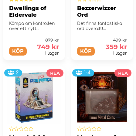
Dwellings of
Bezzerwizzer
Eldervale
Ord
Kämpa om kontrollen
Det finns fantastiska
över ett nytt
ord överallt!
fantasyrike i detta
arbetarplaceringsspel
879 kr
499 kr
749 kr
359 kr
KÖP
KÖP
I lager
I lager
2
REA
1-4
REA