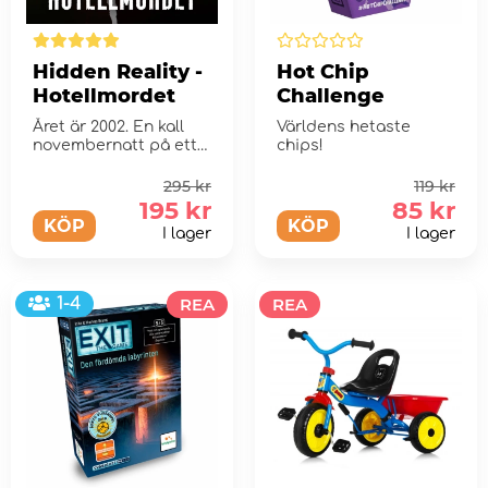
Hidden Reality -
Hot Chip
Hotellmordet
Challenge
Året är 2002. En kall
Världens hetaste
novembernatt på ett
chips!
bortglömt hotell läng...
295 kr
119 kr
195 kr
85 kr
KÖP
KÖP
I lager
I lager
1-4
REA
REA