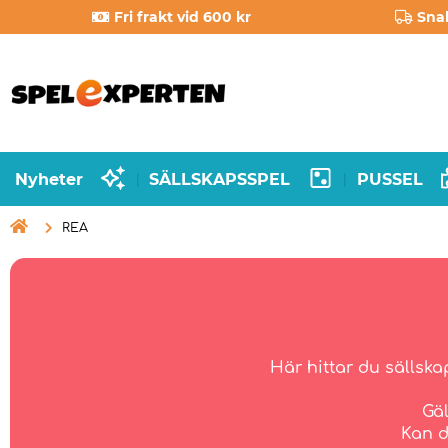
Fri frakt vid 600 kr
Sna
Nyheter
SÄLLSKAPSSPEL
PUSSEL
|
|

REA
Här hittar du sällska
Gäl
Kan d