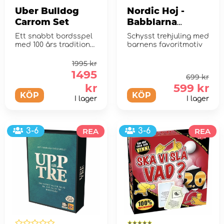
Uber Bulldog
Nordic Hoj -
Carrom Set
Babblarna
Trehjuling
Ett snabbt bordsspel
Schysst trehjuling med
med 100 års tradition
barnens favoritmotiv
med ursprung i Indien.
1995 kr
1495
699 kr
kr
599 kr
KÖP
KÖP
I lager
I lager
3-6
REA
3-6
REA