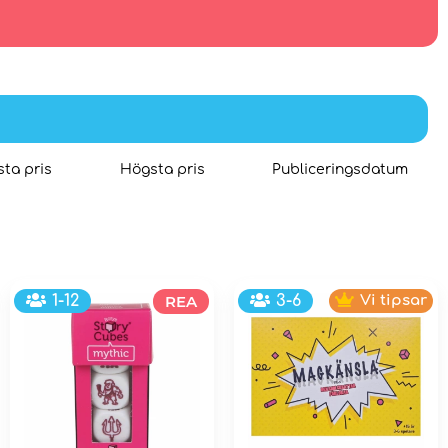
ta pris
Högsta pris
Publiceringsdatum
1-12
REA
3-6
Vi tipsar