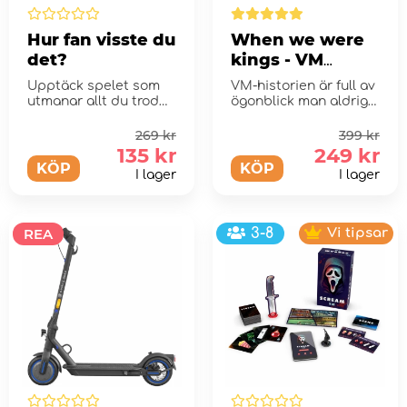
Hur fan visste du
When we were
det?
kings - VM
Edition
Upptäck spelet som
VM-historien är full av
utmanar allt du trodde
ögonblick man aldrig
du inte visste!
glömmer ... eller?
269 kr
399 kr
135 kr
249 kr
KÖP
KÖP
I lager
I lager
REA
3-8
Vi tipsar