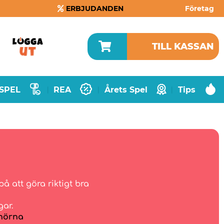
ERBJUDANDEN
Företag
TILL KASSAN
SPEL
REA
Årets Spel
Tips
|
|
|
å att göra riktigt bra
gar.
hörna