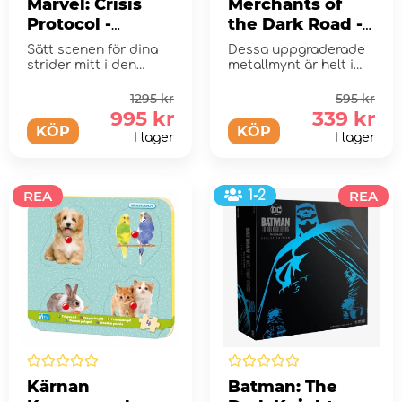
Marvel: Crisis
Merchants of
Protocol -
the Dark Road -
Rejuvenation
Lumi Metal
Sätt scenen för dina
Dessa uppgraderade
Chamber Terrain
Coins (Exp.)
strider mitt i den
metallmynt är helt i
and Ultimate
mörka framtiden!
toppklass
1295 kr
595 kr
Encounter (Exp.)
995 kr
339 kr
KÖP
KÖP
I lager
I lager
REA
1-2
REA
Kärnan
Batman: The