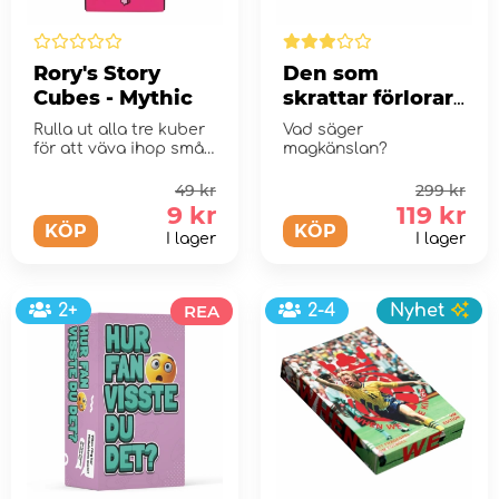
Rory's Story
Den som
Cubes - Mythic
skrattar förlorar
- Magkänsla
Rulla ut alla tre kuber
Vad säger
för att väva ihop små
magkänslan?
myter av episka
proportioner
49 kr
299 kr
9 kr
119 kr
KÖP
KÖP
I lager
I lager
2+
REA
2-4
Nyhet