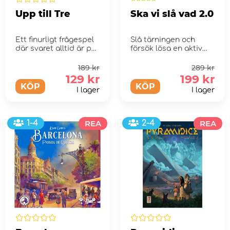
Upp till Tre
Ska vi slå vad 2.0
Ett finurligt frågespel
Slå tärningen och
där svaret alltid är på
försök lösa en aktiv
en, två eller t...
eller passiv uppgift,
be...
189 kr
289 kr
129 kr
199 kr
KÖP
KÖP
I lager
I lager
1-4
REA
2-4
REA