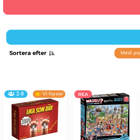
Sortera efter
Mest po
2-8
Vi tipsar
REA