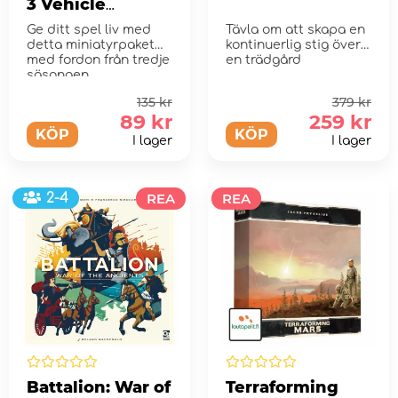
3 Vehicle
Miniatures (Exp.)
Ge ditt spel liv med
Tävla om att skapa en
detta miniatyrpaket
kontinuerlig stig över
med fordon från tredje
en trädgård
säsongen
135 kr
379 kr
89 kr
259 kr
KÖP
KÖP
I lager
I lager
2-4
REA
REA
Battalion: War of
Terraforming