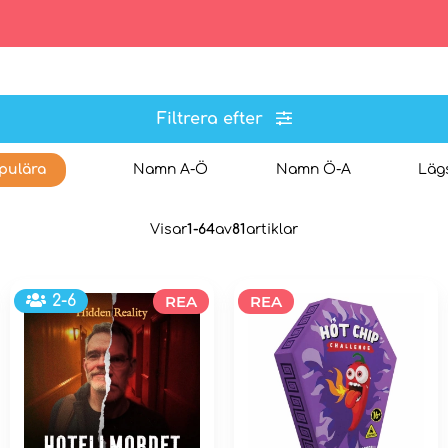
Filtrera efter
pulära
Namn A-Ö
Namn Ö-A
Lägs
Visar
1-64
av
81
artiklar
2-6
REA
REA