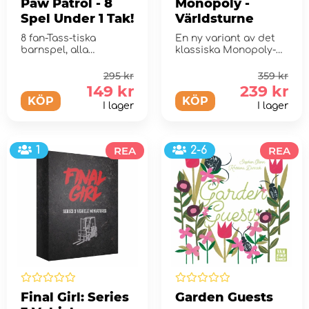
Paw Patrol - 8
Monopoly -
Spel Under 1 Tak!
Världsturne
8 fan-Tass-tiska
En ny variant av det
barnspel, alla
klassiska Monopoly-
centrerade kring
spelet där spelarna
Utkikstornet!
upptäcker och bes&...
295 kr
359 kr
149 kr
239 kr
KÖP
KÖP
I lager
I lager
1
REA
2-6
REA
Final Girl: Series
Garden Guests