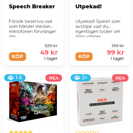
Speech Breaker
Utpekad!
Försök beskriva vad
Utpekad! Spelet som
som händer medan
avslöjar vad du
mikrofonen förvränger
egentligen tycker om
din ...
dina vänner…
329 kr
199 kr
49 kr
99 kr
KÖP
KÖP
I lager
I lager
1-5
REA
2+
REA