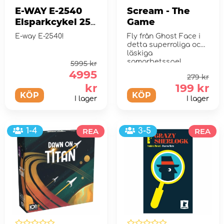
E-WAY E-2540
Scream - The
Elsparkcykel 250
Game
Watt
E-way E-2540!
Fly från Ghost Face i
detta superroliga och
läskiga
samarbetsspel.
5995 kr
4995
279 kr
kr
199 kr
KÖP
KÖP
I lager
I lager
1-4
REA
3-5
REA