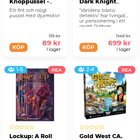
Knoppussel -
Dark Knight
Husdjur 4 bitar
Returns Board
Ett fint och roligt
"Världens bästa
Game - Deluxe
pussel med djurmotiv!
detektiv" har tvingats
Edition
ur pensionering i ett
grymt Gotham
119 kr
1149 kr
89 kr
699 kr
KÖP
KÖP
I lager
I lager
1-5
REA
2-4
REA
Lockup: A Roll
Gold West CA.