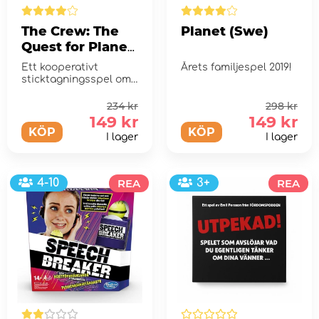
The Crew: The
Planet (Swe)
Quest for Planet
Nine (Swe)
Ett kooperativt
Årets familjespel 2019!
sticktagningsspel om
astronauter på
spännande
234 kr
298 kr
rymdäventyr.
149 kr
149 kr
KÖP
KÖP
I lager
I lager
4-10
REA
3+
REA