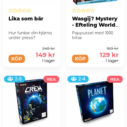
Lika som bär
Wasgij? Mystery
- Efteling World
of Wonders!
Hur funkar din hjärna
Pappussel med 1000
1000 Bitar
under press?
bitar.
249 kr
169 kr
149 kr
129 kr
KÖP
KÖP
I lager
I lager
2-5
REA
2-4
REA