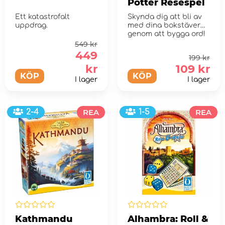
Potter Resespel
Ett katastrofalt
Skynda dig att bli av
uppdrag.
med dina bokstäver
genom att bygga ord!
549 kr
449
199 kr
kr
109 kr
KÖP
KÖP
I lager
I lager
2-4
REA
1-5
REA
Kathmandu
Alhambra: Roll &