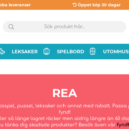
bba leveranser
Öppet köp 30 dagar
LEKSAKER
SPELBORD
UTOMHUS
|
|
|
REA
psspel, pussel, leksaker och annat med rabatt. Passa p
fynd!
ler så länge lagret räcker men aldrig längre än 60 da
u tänka dig skadade produkter? Besök även vår
fynd