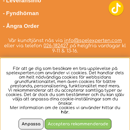
- Leveransinfo
- Fyndhörnan
- Ångra Order
Vår kundtjänst nås via
info@spelexperten.com
eller via telefon
026-182427
på helgfria vardagar kl
9-11 & 13-16.
För att ge dig som besökare en bra upplevelse på
spelexperten.com använder vi cookies. Det handlar dels
om helt nödvändiga cookies för webbsidans
Svenska
grundfunktionalitet, men även cookies för bättre
prestanda, personalisering, funktionalitet med mera.
Vi rekommenderar att du accepterar samtliga typer av
cookies. Det är dock du som bestämmer och du kan själv
välja att anpassa dina cookie-inställningar som du
önskar.
Mer information om de cookies vi använder hittar du
här
.
Anpassa
Acceptera rekommenderade