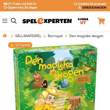
Fri frakt vid 600 kr
Snabba leveranser
Öppet köp 30 dagar
ERBJUDANDEN

SÄLLSKAPSSPEL
Barnspel
Den magiska skogen
Vi tipsar