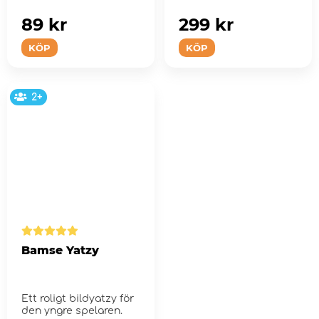
fortfarande om...
89 kr
299 kr
KÖP
KÖP
2+
Bamse Yatzy
Ett roligt bildyatzy för
den yngre spelaren.