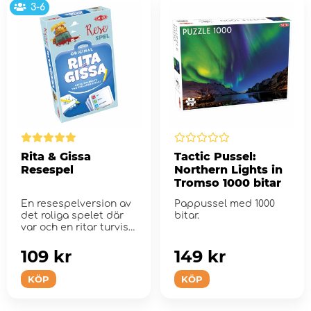
3-6
Rita & Gissa
Tactic Pussel:
Resespel
Northern Lights in
Tromso 1000 bitar
En resespelversion av
Pappussel med 1000
det roliga spelet där
bitar.
var och en ritar turvis
bilder ur olika...
109 kr
149 kr
KÖP
KÖP