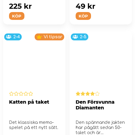
225 kr
49 kr
KÖP
KÖP
2-4
Vi tipsar
2-5
Katten på taket
Den Försvunna
Diamanten
Det klassiska memo-
Den spännande jakten
spelet på ett nytt sätt.
har pågått sedan 50-
talet och är