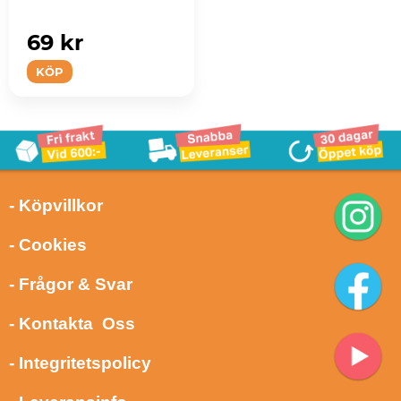
69 kr
KÖP
- Köpvillkor
- Cookies
- Frågor & Svar
- Kontakta Oss
- Integritetspolicy