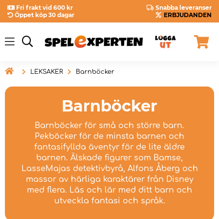
Fri frakt vid 600 kr
Snabba leveranser
Öppet köp 30 dagar
ERBJUDANDEN

LEKSAKER
Barnböcker
Barnböcker
Barnböcker för små och större barn.
Pekböcker för de minsta barnen och
fantasifyllda äventyr för de lite äldre
barnen. Älskade figurer som Bamse,
LasseMajas detektivbyrå, Alfons Åberg och
massor av härliga karaktärer från Disney
med flera. Läs och lär med ditt barn och
utveckla fantasi och språk.