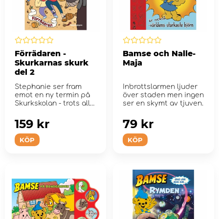
Förrädaren -
Bamse och Nalle-
Skurkarnas skurk
Maja
del 2
Stephanie ser fram
Inbrottslarmen ljuder
emot en ny termin på
över staden men ingen
Skurkskolan - trots allt
ser en skymt av tjuven.
som hände und...
159 kr
79 kr
KÖP
KÖP