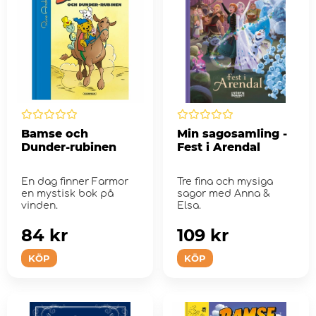
Bamse och
Min sagosamling -
Dunder-rubinen
Fest i Arendal
En dag finner Farmor
Tre fina och mysiga
en mystisk bok på
sagor med Anna &
vinden.
Elsa.
84 kr
109 kr
KÖP
KÖP