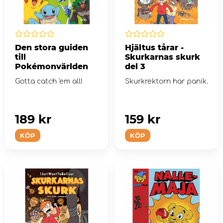
Den stora guiden
Hjältus tårar -
till
Skurkarnas skurk
Pokémonvärlden
del 3
Gotta catch 'em all!
Skurkrektorn har panik.
189 kr
159 kr
KÖP
KÖP