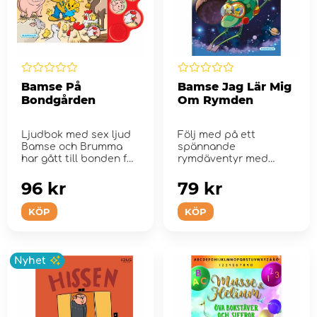
Bamse På
Bamse Jag Lär Mig
Bondgården
Om Rymden
Ljudbok med sex ljud
Följ med på ett
Bamse och Brumma
spännande
har gått till bonden för
rymdäventyr med
att köpa &...
Bamse och hans
vänner!
96 kr
79 kr
KÖP
KÖP
Nyhet