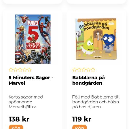
5 Minuters Sagor -
Babblarna på
Marvel
bondgården
Korta sagor med
Följ med Babblarna till
spännande
bondgården och hälsa
Marvelhjältar.
på hos djuren.
138 kr
119 kr
KÖP
KÖP