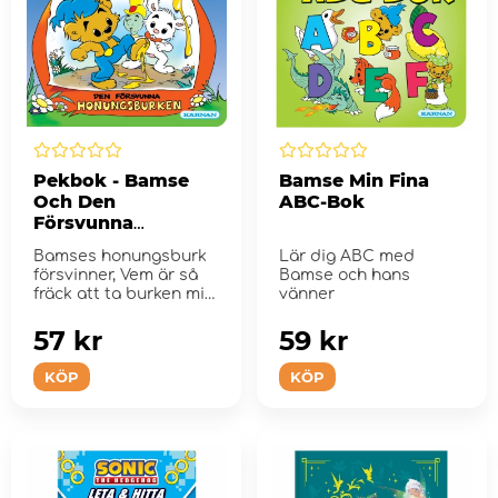
Pekbok - Bamse
Bamse Min Fina
Och Den
ABC-Bok
Försvunna
Honungsburken
Bamses honungsburk
Lär dig ABC med
försvinner, Vem är så
Bamse och hans
fräck att ta burken mitt
vänner
fr...
57 kr
59 kr
KÖP
KÖP