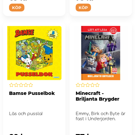
KÖP
KÖP
Bamse Pusselbok
Minecraft -
Briljanta Brygder
Läs och pussla!
Emmy, Birk och Byte är
fast i Underjorden.