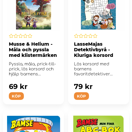
Musse & Helium -
LasseMajas
Måla och pyssla
Detektivbyrå -
med klistermärken
Kluriga korsord
Pyssla, måla, prick-till-
Lös korsord med
prick, lös korsord och
barnens
hjälp barnens
favoritdetektiver
favoritm...
Lasse och Maja i
denna kluriga
69 kr
79 kr
korsordsbo...
KÖP
KÖP