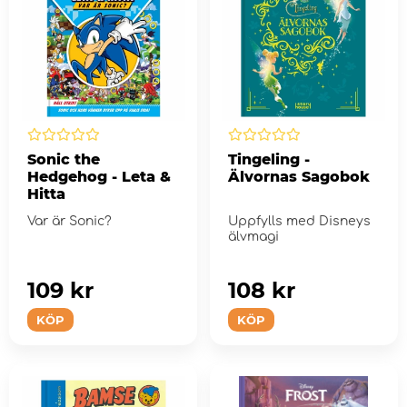
Sonic the
Tingeling -
Hedgehog - Leta &
Älvornas Sagobok
Hitta
Var är Sonic?
Uppfylls med Disneys
älvmagi
109 kr
108 kr
KÖP
KÖP