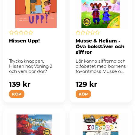
Hissen Upp!
Musse & Helium -
Öva bokstäver och
siffror
Trycka knappen,
Lär känna siffrorna och
Hissen här, Våning 2
alfabetet med barnens
och vem bor där?
favoritmöss Musse och
Helium!
139 kr
129 kr
KÖP
KÖP