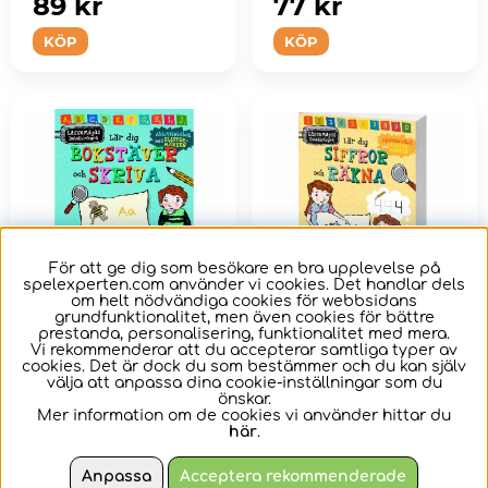
89 kr
77 kr
KÖP
KÖP
För att ge dig som besökare en bra upplevelse på
spelexperten.com använder vi cookies. Det handlar dels
om helt nödvändiga cookies för webbsidans
grundfunktionalitet, men även cookies för bättre
prestanda, personalisering, funktionalitet med mera.
LasseMajas
LasseMajas
Vi rekommenderar att du accepterar samtliga typer av
cookies. Det är dock du som bestämmer och du kan själv
detektivbyrå lär
detektivbyrå lär
välja att anpassa dina cookie-inställningar som du
dig bokstäver och
dig siffror och
önskar.
skriva
räkna
Mer information om de cookies vi använder hittar du
Träna på bokstäverna
Lär dig siffrorna och
här
.
och att skriva med
att räkna med
LasseMajas
LasseMajas
Anpassa
Acceptera rekommenderade
detektivbyrå.
detektivbyrå.