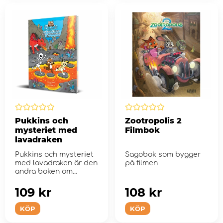
Pukkins och
Zootropolis 2
mysteriet med
Filmbok
lavadraken
Pukkins och mysteriet
Sagobok som bygger
med lavadraken är den
på filmen
andra boken om
Pukkins!
109 kr
108 kr
KÖP
KÖP