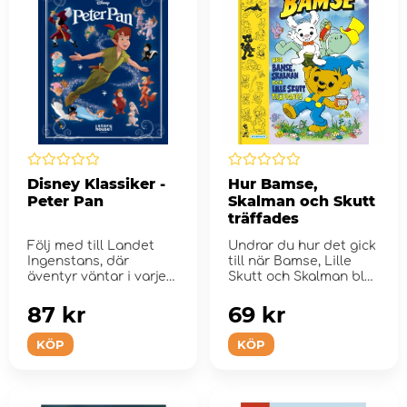
Disney Klassiker -
Hur Bamse,
Peter Pan
Skalman och Skutt
träffades
Följ med till Landet
Undrar du hur det gick
Ingenstans, där
till när Bamse, Lille
äventyr väntar i varje
Skutt och Skalman blev
vrå.
vänner? I ...
87 kr
69 kr
KÖP
KÖP