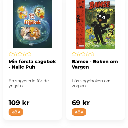
Min första sagobok
Bamse - Boken om
- Nalle Puh
Vargen
En sagoserie för de
Läs sagoboken om
yngsta
vargen.
109 kr
69 kr
KÖP
KÖP