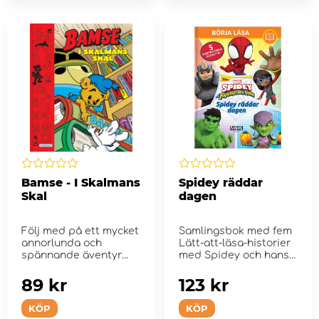
Bamse - I Skalmans
Spidey räddar
Skal
dagen
Följ med på ett mycket
Samlingsbok med fem
annorlunda och
Lätt-att-läsa-historier
spännande äventyr
med Spidey och hans
inuti Skalma...
fantastiska v&...
89 kr
123 kr
KÖP
KÖP