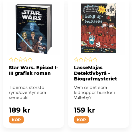
Star Wars. Episod I-
LasseMajas
III grafisk roman
Detektivbyrå -
Biografmysteriet
Tidernas största
Vem är det som
rymdäventyr som
kidnappar hundar i
seriebok!
Valleby?
189 kr
159 kr
KÖP
KÖP