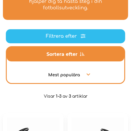
hjälper dig ta nästa steg i din
fotbollsutveckling.
Filtrera efter
Sortera efter
Mest populära
Visar
1-3
av
3
artiklar