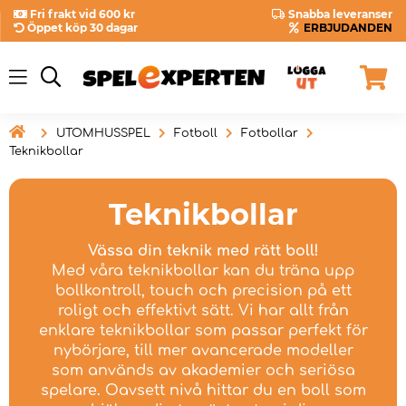
Fri frakt vid 600 kr
Snabba leveranser
Öppet köp 30 dagar
ERBJUDANDEN

UTOMHUSSPEL
Fotboll
Fotbollar
Teknikbollar
Teknikbollar
Vässa din teknik med rätt boll!
Med våra teknikbollar kan du träna upp
bollkontroll, touch och precision på ett
roligt och effektivt sätt. Vi har allt från
enklare teknikbollar som passar perfekt för
nybörjare, till mer avancerade modeller
som används av akademier och seriösa
spelare. Oavsett nivå hittar du en boll som