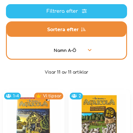
Filtrera efter
Sortera efter
Namn A-Ö
Visar
11
av
11
artiklar
1-4
Vi tipsar
2