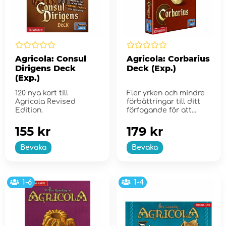
Agricola: Consul
Agricola: Corbarius
Dirigens Deck
Deck (Exp.)
(Exp.)
120 nya kort till
Fler yrken och mindre
Agricola Revised
förbättringar till ditt
Edition.
förfogande för att
b&#...
155 kr
179 kr
Bevaka
Bevaka
1-6
1-4