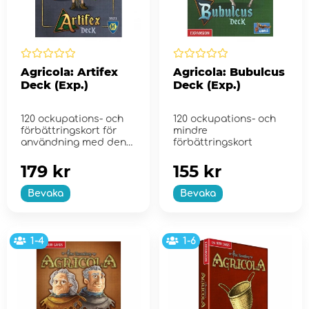
Agricola: Artifex
Agricola: Bubulcus
Deck (Exp.)
Deck (Exp.)
120 ockupations- och
120 ockupations- och
förbättringskort för
mindre
användning med den
förbättringskort
revider...
179 kr
155 kr
Bevaka
Bevaka
1-4
1-6