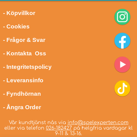
- Köpvillkor
- Cookies
- Frågor & Svar
- Kontakta Oss
- Integritetspolicy
- Leveransinfo
- Fyndhörnan
- Ångra Order
Vår kundtjänst nås via
info@spelexperten.com
eller via telefon
026-182427
på helgfria vardagar kl
9-11 & 13-16.