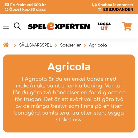
Fri frakt vid 600 kr
Snabba leveranser
Öppet köp 30 dagar
ERBJUDANDEN

SÄLLSKAPSSPEL
Spelserier
Agricola
Agricola
I Agricola är du en enkel bonde med
maka/make samt er enkla boning. Var tur
får du göra två händelser, en för dig och en
för frugan. Det är ett svårt val att göra två
av de många bestyr som finns på en liten
bondgård: samla lera, trä eller sten, bygga
staket osv.