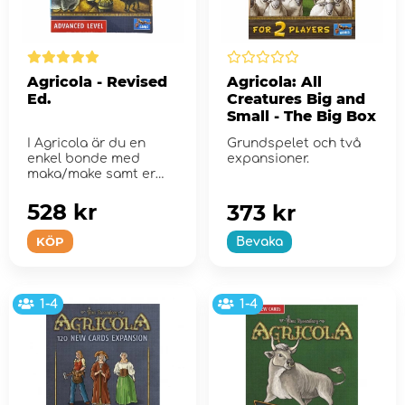
Agricola - Revised
Agricola: All
Ed.
Creatures Big and
Small - The Big Box
I Agricola är du en
Grundspelet och två
enkel bonde med
expansioner.
maka/make samt er
enkla boning.
528 kr
373 kr
KÖP
Bevaka
1-4
1-4