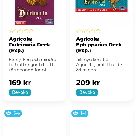
Agricola:
Agricola:
Dulcinaria Deck
Ephipparius Deck
(Exp.)
(Exp.)
Fler yrken och mindre
168 nya kort till
förbättringar till ditt
Agricola, omfattande
förfogande för att
84 mindre
b&#...
förbättringar och 84
yrken
169 kr
209 kr
Bevaka
Bevaka
5-6
1-4