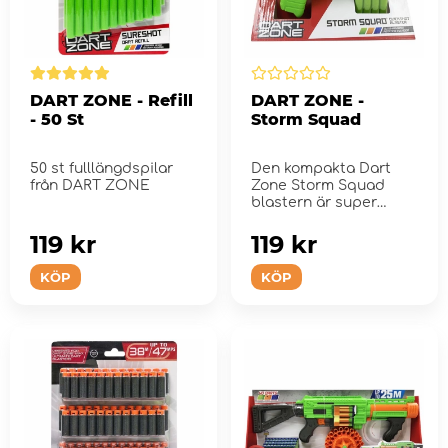
DART ZONE - Refill
DART ZONE -
- 50 St
Storm Squad
50 st fulllängdspilar
Den kompakta Dart
från DART ZONE
Zone Storm Squad
blastern är super
effektiv!
119 kr
119 kr
KÖP
KÖP