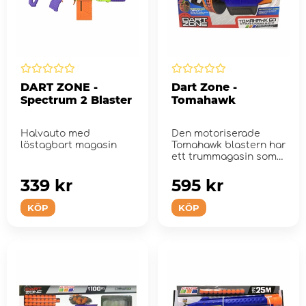
DART ZONE -
Dart Zone -
Spectrum 2 Blaster
Tomahawk
Halvauto med
Den motoriserade
löstagbart magasin
Tomahawk blastern har
ett trummagasin som
rymmer 60 skumpilar
och ett j...
339 kr
595 kr
KÖP
KÖP