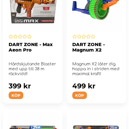
DART ZONE - Max
DART ZONE -
Aeon Pro
Magnum X2
Hårdskjutande Blaster
Magnum X2 låter dig
med upp till 38 m
hoppa in i striden med
räckvidd!
maximal kraft!
399 kr
499 kr
KÖP
KÖP