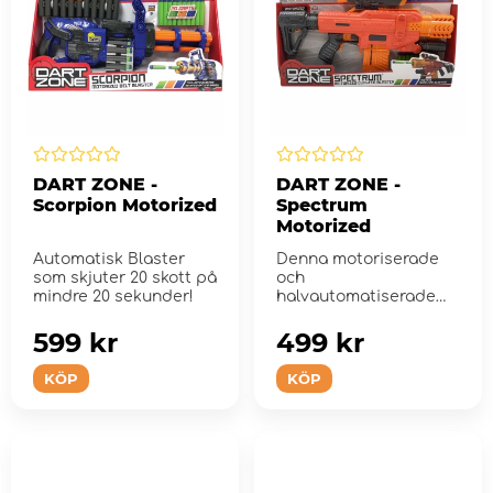
DART ZONE -
DART ZONE -
Scorpion Motorized
Spectrum
Motorized
Automatisk Blaster
Denna motoriserade
som skjuter 20 skott på
och
mindre 20 sekunder!
halvautomatiserade
blaster skjuter
skumpilar upp till 25 m
599 kr
499 kr
lå...
KÖP
KÖP