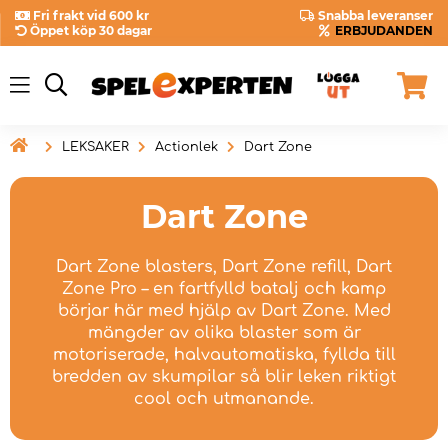
Fri frakt vid 600 kr
Snabba leveranser
Öppet köp 30 dagar
ERBJUDANDEN

LEKSAKER
Actionlek
Dart Zone
Dart Zone
Dart Zone blasters, Dart Zone refill, Dart
Zone Pro – en fartfylld batalj och kamp
börjar här med hjälp av Dart Zone. Med
mängder av olika blaster som är
motoriserade, halvautomatiska, fyllda till
bredden av skumpilar så blir leken riktigt
cool och utmanande.