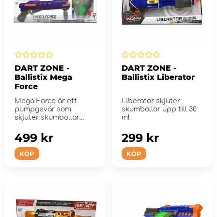
DART ZONE -
DART ZONE -
Ballistix Mega
Ballistix Liberator
Force
Mega Force är ett
Liberator skjuter
pumpgevär som
skumbollar upp till 30
skjuter skumbollar
m!
istället för pilar.
499 kr
299 kr
KÖP
KÖP