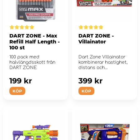
DART ZONE - Max
DART ZONE -
Refill Half Length -
Villainator
100 st
100 pack med
Dart Zone Villainator
halvlängdsskott från
kombinerar hastighet,
DART ZONE
distans och
bekvämlighet.
199 kr
399 kr
KÖP
KÖP