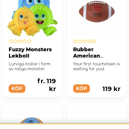
Fuzzy Monsters
Rubber
Lekboll
American
football sz 10,5"
Lurviga bollar i form
Your first touchdown is
av roliga monster.
waiting for you!
fr. 119
kr
119 kr
KÖP
KÖP