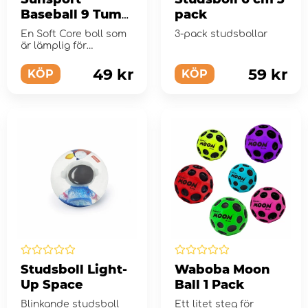
Baseball 9 Tum
pack
Mjuk Kärna
En Soft Core boll som
3-pack studsbollar
är lämplig för
nybörjare.
49 kr
59 kr
KÖP
KÖP
Studsboll Light-
Waboba Moon
Up Space
Ball 1 Pack
Blinkande studsboll
Ett litet steg för