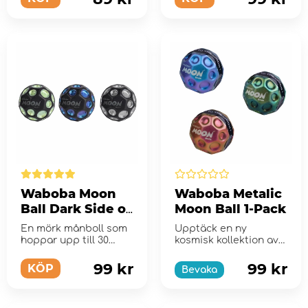
Waboba Moon
Waboba Metalic
Ball Dark Side of
Moon Ball 1-Pack
the Moon 1-Pack
En mörk månboll som
Upptäck en ny
hoppar upp till 30
kosmisk kollektion av
meter högt
Moon Balls
99 kr
99 kr
KÖP
Bevaka