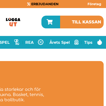
ERBJUDANDEN
Företag
TILL KASSAN
SPEL
REA
Årets Spel
Tips
|
|
|
la storlekar och för
 vuxna. Basket, tennis,
la bollbutik.