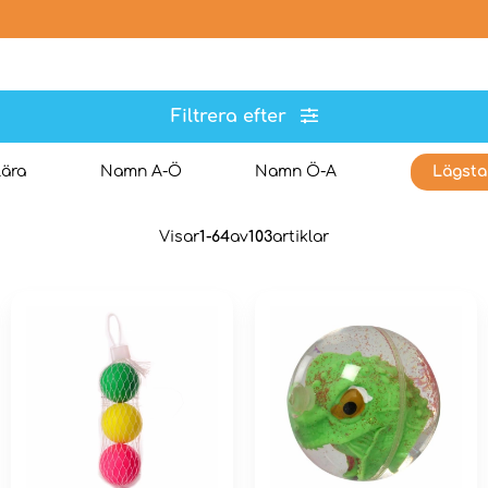
Filtrera efter
ära
Namn A-Ö
Namn Ö-A
Lägsta
Visar
1-64
av
103
artiklar