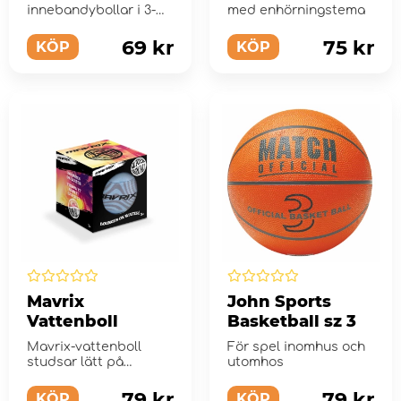
innebandybollar i 3-
med enhörningstema
pack.
69 kr
75 kr
KÖP
KÖP
Mavrix
John Sports
Vattenboll
Basketball sz 3
Mavrix-vattenboll
För spel inomhus och
studsar lätt på
utomhos
vattenytan och den är
perfekt att ta me...
79 kr
79 kr
KÖP
KÖP