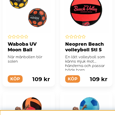
Waboba UV
Neopren Beach
Moon Ball
volleyboll Stl 5
När månbollen blir
En lätt volleyboll som
solen
känns mjuk mot
händerna och passar
både barn ...
109 kr
109 kr
KÖP
KÖP