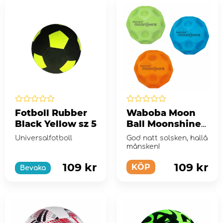
Fotboll Rubber
Waboba Moon
Black Yellow sz 5
Ball Moonshine
1-Pack
Universalfotboll
God natt solsken, hallå
månsken!
109 kr
109 kr
KÖP
Bevaka