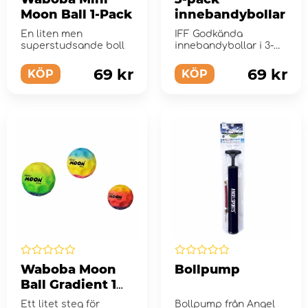
Moon Ball 1-Pack
innebandybollar
En liten men
IFF Godkända
superstudsande boll
innebandybollar i 3-
pack.
69 kr
69 kr
KÖP
KÖP
Waboba Moon
Bollpump
Ball Gradient 1
Pack
Ett litet steg för
Bollpump från Angel