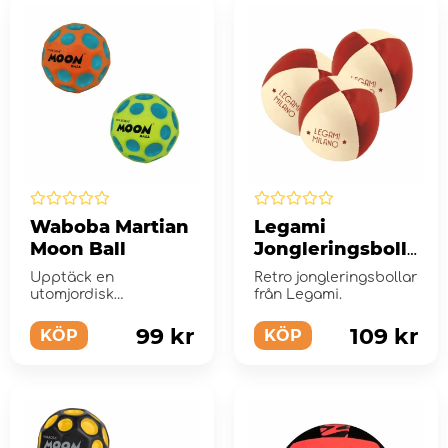
Waboba Martian
Legami
Moon Ball
Jongleringsbolla
r
Upptäck en
Retro jongleringsbollar
utomjordisk
från Legami.
lekupplevelse
99 kr
109 kr
KÖP
KÖP