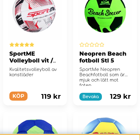
SportME
Neopren Beach
Volleyboll vit /
fotboll Stl 5
röd / svart
Kvalitetsvolleyboll av
SportMe Neopren
konstläder
Beachfotboll som är
mjuk och lätt mot
foten.
119 kr
129 kr
KÖP
Bevaka