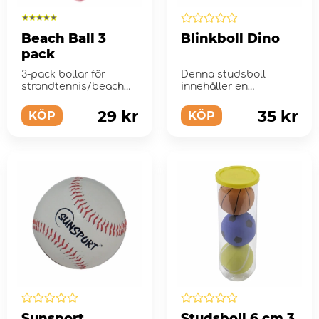
Beach Ball 3
Blinkboll Dino
pack
3-pack bollar för
Denna studsboll
strandtennis/beach
innehåller en
tennis
dinosaurie. Kasta och
studsa bollen för att
29 kr
35 kr
KÖP
KÖP
f...
Sunsport
Studsboll 6 cm 3