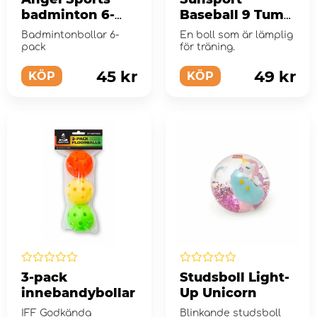
badminton 6-
Baseball 9 Tum
pack
Gummiboll
Badmintonbollar 6-
En boll som är lämplig
pack
för träning.
45 kr
49 kr
KÖP
KÖP
3-pack
Studsboll Light-
innebandybollar
Up Unicorn
IFF Godkända
Blinkande studsboll