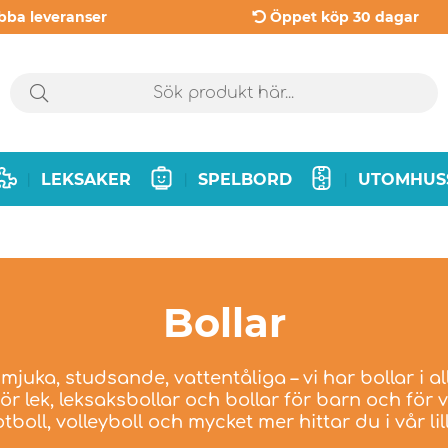
bba leveranser
Öppet köp 30 dagar
LEKSAKER
SPELBORD
UTOMHUS
|
|
|
Bollar
mjuka, studsande, vattentåliga – vi har bollar i al
r för lek, leksaksbollar och bollar för barn och för
tboll, volleyboll och mycket mer hittar du i vår lil