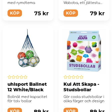
med rymdtema
Waboba, ett jättestuds
för människan!
75 kr
79 kr
KÖP
KÖP
uhlsport Ballnet
Kul Att Skapa -
12 White/Black
Studsbollar
Bollnät med kapacitet
Gör coola studsbollar i
för tolv bollar
olika färger och design
89 kr
89 kr
KÖP
KÖP