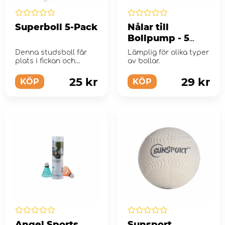
Superboll 5-Pack
Nålar till
Bollpump - 5
delar
Denna studsboll får
Lämplig för olika typer
plats i fickan och
av bollar.
studsar högt!
25 kr
29 kr
KÖP
KÖP
Angel Sports
Sunsport