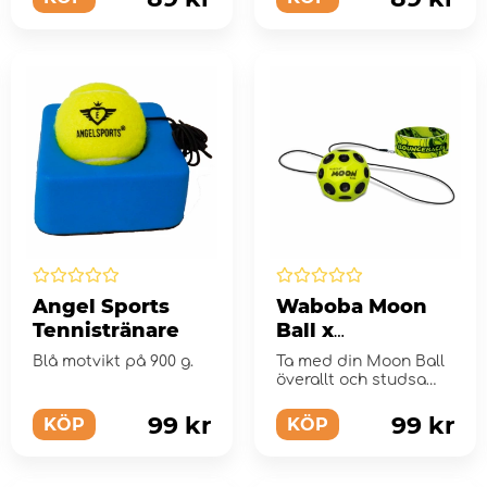
Angel Sports
Waboba Moon
Tennistränare
Ball x
Bounceback
Blå motvikt på 900 g.
Ta med din Moon Ball
överallt och studsa
loss med Bounceback!
99 kr
99 kr
KÖP
KÖP