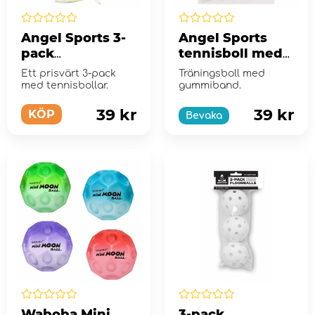
Angel Sports 3-
Angel Sports
pack
tennisboll med
tennisbollar
elastiskt band
Ett prisvärt 3-pack
Träningsboll med
med tennisbollar.
gummiband.
39 kr
39 kr
KÖP
Bevaka
Waboba Mini
3-pack