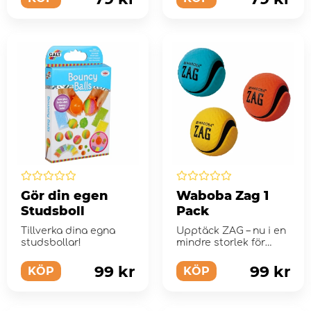
Gör din egen
Waboba Zag 1
Studsboll
Pack
Tillverka dina egna
Upptäck ZAG – nu i en
studsbollar!
mindre storlek för
ökad hållbarhet och
b...
99 kr
99 kr
KÖP
KÖP