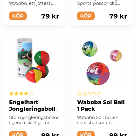
Waboba, ett jättestuds
Sports passar alla
för människan!
typer av bollar.
79 kr
79 kr
KÖP
KÖP
Engelhart
Waboba Sol Ball
Jongleringsbolla
1 Pack
r
Stora jongleringsbollar
Waboba Sol, Bollen
i genomskinligt rör.
som studsar på
vattnet och byter färg
i solen!
89 kr
99 kr
KÖP
KÖP