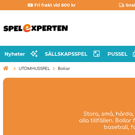
Fri frakt vid 600 kr
Sna
Nyheter
SÄLLSKAPSSPEL
PUSSEL
|
|

UTOMHUSSPEL
Bollar
Stora, små, hårda, 
alla tillfällen. Bolla
baseball, fo