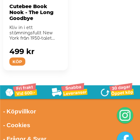
Cutebee Book
Nook - The Long
Goodbye
Kliv in i ett
stämningsfullt New
York från 1950-talet
med The Long
Goodbye
499 kr
KÖP
- Köpvillkor
- Cookies
- Frågor & Svar