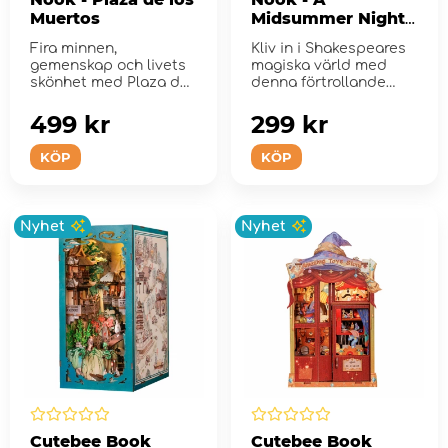
Muertos
Midsummer Night's
Dream
Fira minnen,
Kliv in i Shakespeares
gemenskap och livets
magiska värld med
skönhet med Plaza de
denna förtrollande
los Muertos, en
Book Nook, inspire...
färgsta...
499 kr
299 kr
KÖP
KÖP
Nyhet
Nyhet
Cutebee Book
Cutebee Book