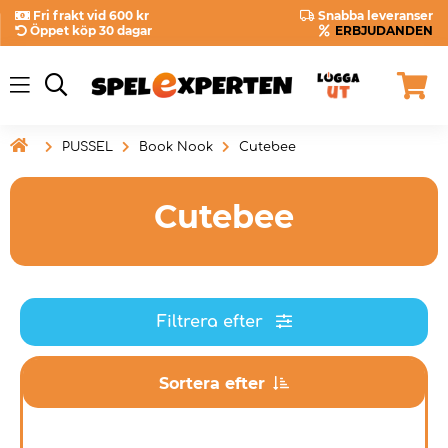
Fri frakt vid 600 kr
Snabba leveranser
Öppet köp 30 dagar
ERBJUDANDEN

PUSSEL
Book Nook
Cutebee
Cutebee
Filtrera efter
Sortera efter