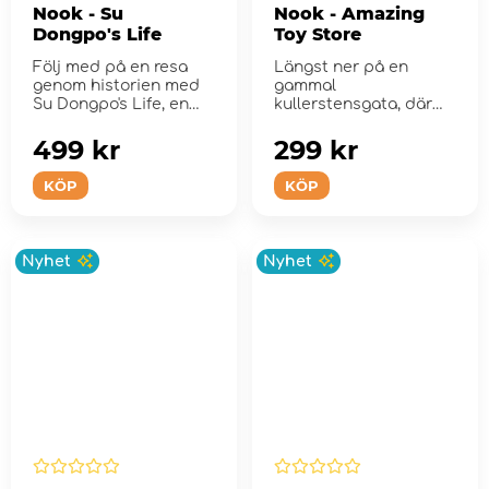
Nook - Su
Nook - Amazing
Dongpo's Life
Toy Store
Följ med på en resa
Längst ner på en
genom historien med
gammal
Su Dongpo's Life, en
kullerstensgata, där
vackert utformad ...
morgonsolen sakta
bryter ige...
499 kr
299 kr
KÖP
KÖP
Nyhet
Nyhet