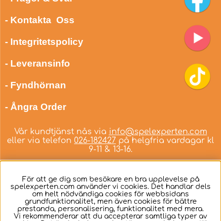
- Kontakta Oss
- Integritetspolicy
- Leveransinfo
- Fyndhörnan
- Ångra Order
Vår kundtjänst nås via
info@spelexperten.com
eller via telefon
026-182427
på helgfria vardagar kl
9-11 & 13-16.
För att ge dig som besökare en bra upplevelse på
spelexperten.com använder vi cookies. Det handlar dels
om helt nödvändiga cookies för webbsidans
Svenska
grundfunktionalitet, men även cookies för bättre
prestanda, personalisering, funktionalitet med mera.
Vi rekommenderar att du accepterar samtliga typer av