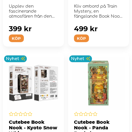
Walled In
Upplev den
Kliv ombord på Train
fascinerande
Mystery, en
atmosfären från den
fängslande Book Nook
legendariska Kowloon
som tar dig med på ...
Walled City m...
399 kr
499 kr
KÖP
KÖP
Nyhet
Nyhet
Cutebee Book
Cutebee Book
Nook - Kyoto Snow
Nook - Panda