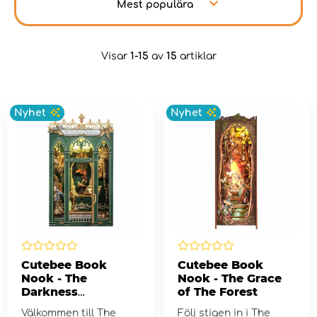
Mest populära
Visar
1-15
av
15
artiklar
Nyhet
Nyhet
Cutebee Book
Cutebee Book
Nook - The
Nook - The Grace
Darkness
of The Forest
Herbarium
Välkommen till The
Följ stigen in i The