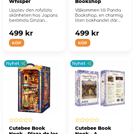
Whisper
Bookshop
Upplev den rofyllda
Välkommen till Panda
skönheten hos Japans
Bookshop, en charmig
berömda Ginzan
liten bokhandel där
Onsen med denna
doften av nybryg...
st...
499 kr
499 kr
KÖP
KÖP
Nyhet
Nyhet
Cutebee Book
Cutebee Book
Nook - Plaza de los
Nook - A