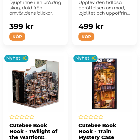
Djupt inne i en uråldrig
Upplev den tidlösa
skog, dold från
berättelsen om mod,
omvärldens blickar,
lojalitet och uppoffring
står Th...
med The Legend...
399 kr
499 kr
KÖP
KÖP
Nyhet
Nyhet
Cutebee Book
Cutebee Book
Nook - Twilight of
Nook - Train
the Warriors:
Mystery Case