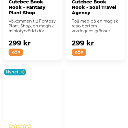
Cutebee Book
Cutebee Book
Nook - Fantasy
Nook - Soul Travel
Plant Shop
Agency
Välkommen till Fantasy
Följ med på en magisk
Plant Shop, en magisk
resa bortom
miniatyrvärld där
vardagens gränser
naturens k...
med Soul Travel
Agenc...
299 kr
299 kr
KÖP
KÖP
Nyhet