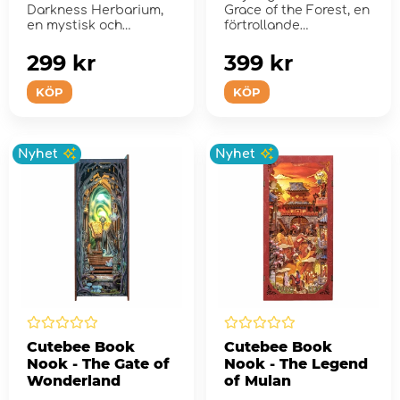
Darkness Herbarium,
Grace of the Forest, en
en mystisk och
förtrollande
förtrollande plats
miniatyrvärld d...
bel&#...
299 kr
399 kr
KÖP
KÖP
Nyhet
Nyhet
Cutebee Book
Cutebee Book
Nook - The Gate of
Nook - The Legend
Wonderland
of Mulan