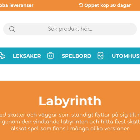
bba leveranser
Öppet köp 30 dagar
LEKSAKER
SPELBORD
UTOMHUS
|
|
|
Labyrinth
med skatter och väggar som ständigt flyttar på sig till 
 igenom den vindlande labyrinten och hitta flest skatt
älskat spel som finns i många olika versioner.