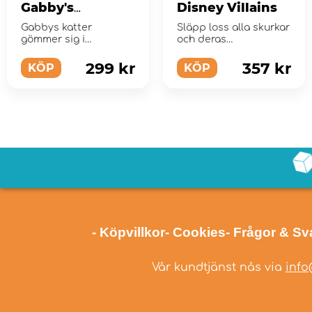
Gabby's
Disney Villains
Dollhouse
Gabbys katter
Släpp loss alla skurkar
gömmer sig i
och deras
labyrintens slingrande
underhuggare!
gångar.
299 kr
357 kr
KÖP
KÖP
- Köpvillkor
- Cookies
- Frågor & Sv
Vår kundtjänst nås via
info