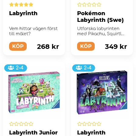
Labyrinth
Pokémon
Labyrinth (Swe)
Vem hittar vägen först
Utforska labyrinten
till målet?
med Pikachu, Squirtle,
Charmander eller
Bulbasaur!
268 kr
349 kr
KÖP
KÖP
2-4
2-4
Labyrinth Junior
Labyrinth