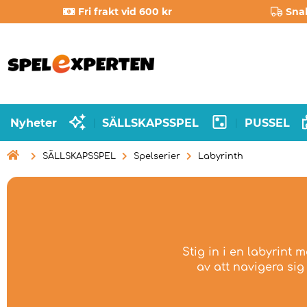
Fri frakt vid 600 kr
Sna
Nyheter
SÄLLSKAPSSPEL
PUSSEL
|
|

SÄLLSKAPSSPEL
Spelserier
Labyrinth
Stig in i en labyrint 
av att navigera sig