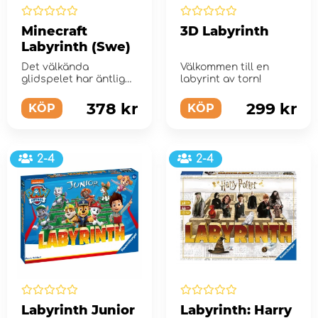
Minecraft
3D Labyrinth
Labyrinth (Swe)
Det välkända
Välkommen till en
glidspelet har äntligen
labyrint av torn!
kommit med en
Minecraft version!
378 kr
299 kr
KÖP
KÖP
2-4
2-4
Labyrinth Junior
Labyrinth: Harry