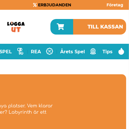
ERBJUDANDEN
Företag
TILL KASSAN
SPEL
REA
Årets Spel
Tips
|
|
|
nya platser. Vem klarar
er? Labyrinth är ett