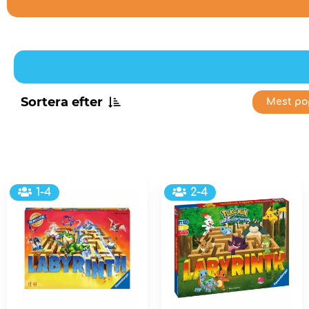
Sortera efter
Mest po
1-4
2-4