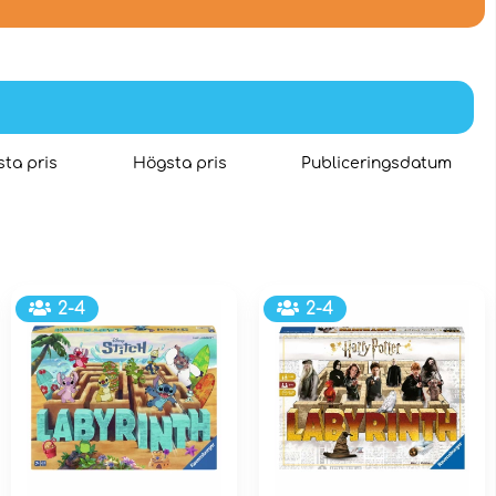
ta pris
Högsta pris
Publiceringsdatum
2-4
2-4