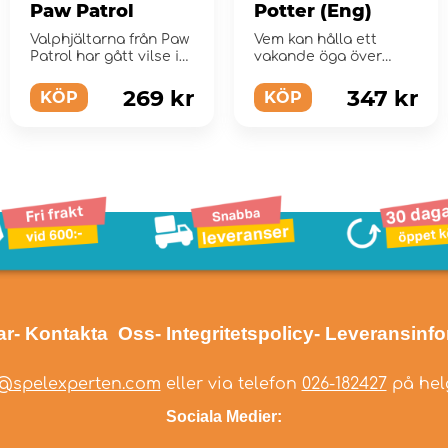
Paw Patrol
Potter (Eng)
Valphjältarna från Paw
Vem kan hålla ett
Patrol har gått vilse i
vakande öga över
labyrinten.
Harry Potter-
labyrinten och hitta
269 kr
347 kr
KÖP
KÖP
de d...
ar
- Kontakta Oss
- Integritetspolicy
- Leveransinf
@spelexperten.com
eller via telefon
026-182427
på helg
Sociala Medier: