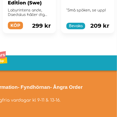
Edition (Swe)
Labyrintens ande,
"Små spöken, se upp!
Daedalus håller dig
och dina vänner i
fångenskap!
299 kr
209 kr
KÖP
Bevaka
ormation
- Fyndhörnan
- Ångra Order
fria vardagar kl 9-11 & 13-16.