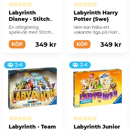
Labyrinth
Labyrinth Harry
Disney - Stitch
Potter (Swe)
(Swe)
En oförglömlig
Vem kan hålla ett
spelkväll med Stitch
vakande öga på Harry
för hela familjen
Potter-labyrinten och
hitta vä...
349 kr
349 kr
KÖP
KÖP
2-4
2-4
Labyrinth - Team
Labyrinth Junior