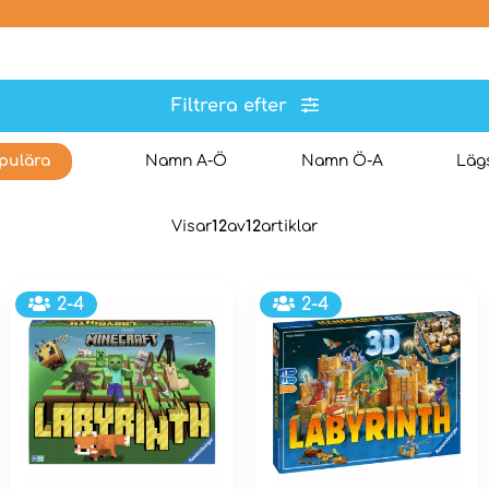
Filtrera efter
pulära
Namn A-Ö
Namn Ö-A
Lägs
Visar
12
av
12
artiklar
2-4
2-4