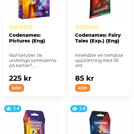
Codenames:
Codenames: Fairy
Pictures (Eng)
Tales (Exp.) (Eng)
Vad betyder de
Innehåller en tematisk
underliga symbolerna
uppsättning med 50
på kartan?
ord.
225 kr
85 kr
KÖP
KÖP
2-8
2-8