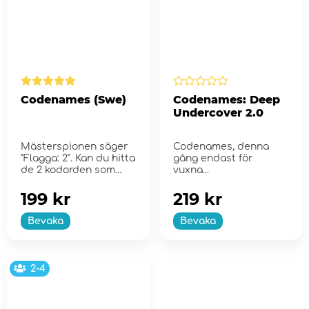
Codenames (Swe)
Codenames: Deep
Undercover 2.0
Mästerspionen säger
Codenames, denna
"Flagga: 2". Kan du hitta
gång endast för
de 2 kodorden som
vuxna...
relaterar till...
199 kr
219 kr
Bevaka
Bevaka
2-4