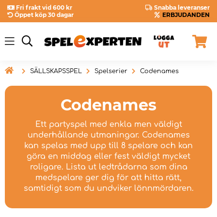
Fri frakt vid 600 kr
Snabba leveranser
Öppet köp 30 dagar
ERBJUDANDEN

SÄLLSKAPSSPEL
Spelserier
Codenames
Codenames
Ett partyspel med enkla men väldigt
underhållande utmaningar. Codenames
kan spelas med upp till 8 spelare och kan
göra en middag eller fest väldigt mycket
roligare. Lista ut ledtrådarna som dina
medspelare ger dig för att hitta rätt,
samtidigt som du undviker lönnmördaren.