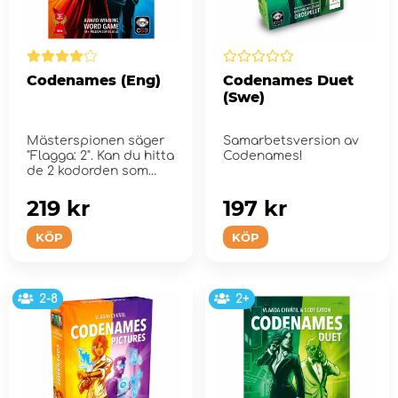
Codenames (Eng)
Codenames Duet
(Swe)
Mästerspionen säger
Samarbetsversion av
"Flagga: 2". Kan du hitta
Codenames!
de 2 kodorden som
relaterar till...
219 kr
197 kr
KÖP
KÖP
2-8
2+