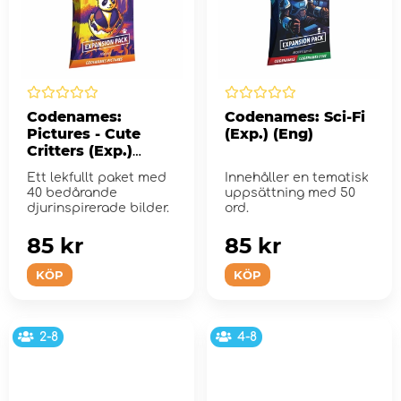
Codenames:
Codenames: Sci-Fi
Pictures - Cute
(Exp.) (Eng)
Critters (Exp.)
(Eng)
Ett lekfullt paket med
Innehåller en tematisk
40 bedårande
uppsättning med 50
djurinspirerade bilder.
ord.
85 kr
85 kr
KÖP
KÖP
2-8
4-8