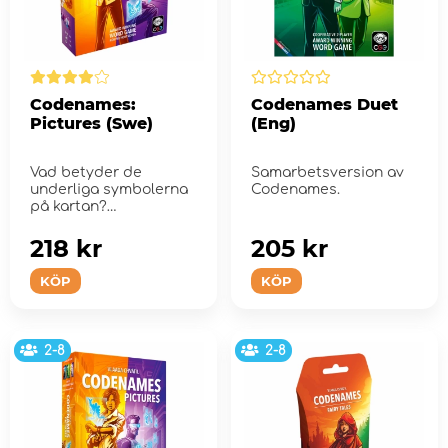
Codenames:
Codenames Duet
Pictures (Swe)
(Eng)
Vad betyder de
Samarbetsversion av
underliga symbolerna
Codenames.
på kartan?
218 kr
205 kr
KÖP
KÖP
2-8
2-8