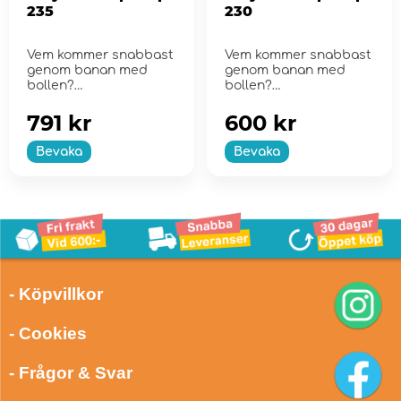
235
230
Vem kommer snabbast
Vem kommer snabbast
genom banan med
genom banan med
bollen?
bollen?
791 kr
600 kr
Bevaka
Bevaka
- Köpvillkor
- Cookies
- Frågor & Svar