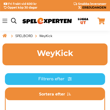
Fri frakt vid 600 kr
Snabba leveranser
Öppet köp 30 dagar
ERBJUDANDEN

SPELBORD
WeyKick
WeyKick
Filtrera efter
Sortera efter