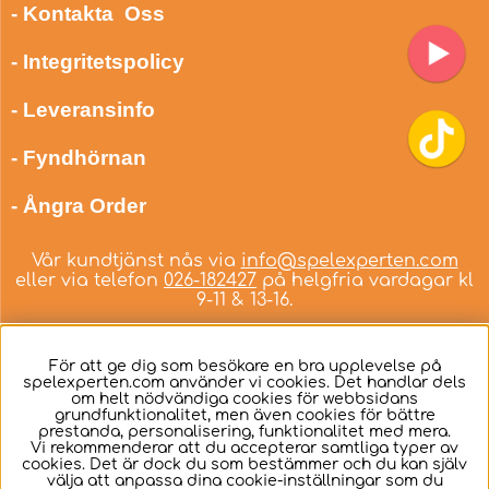
- Kontakta Oss
- Integritetspolicy
- Leveransinfo
- Fyndhörnan
- Ångra Order
Vår kundtjänst nås via
info@spelexperten.com
eller via telefon
026-182427
på helgfria vardagar kl
9-11 & 13-16.
För att ge dig som besökare en bra upplevelse på
spelexperten.com använder vi cookies. Det handlar dels
om helt nödvändiga cookies för webbsidans
Svenska
grundfunktionalitet, men även cookies för bättre
prestanda, personalisering, funktionalitet med mera.
Vi rekommenderar att du accepterar samtliga typer av
cookies. Det är dock du som bestämmer och du kan själv
välja att anpassa dina cookie-inställningar som du