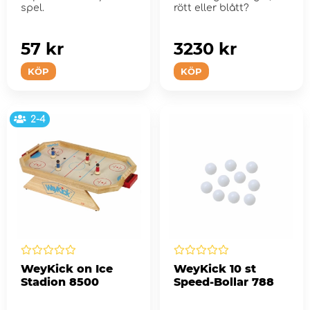
spel.
rött eller blått?
57 kr
3230 kr
KÖP
KÖP
2-4
WeyKick on Ice
WeyKick 10 st
Stadion 8500
Speed-Bollar 788