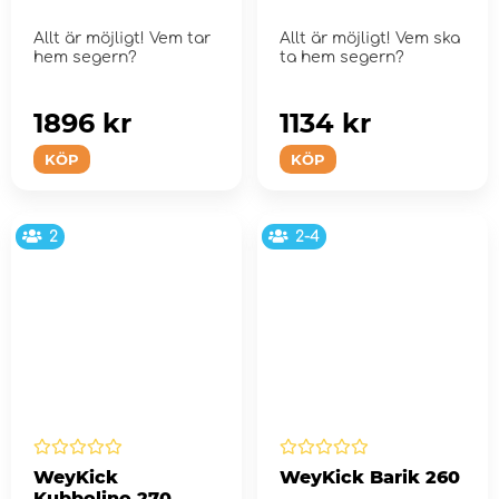
Allt är möjligt! Vem tar
Allt är möjligt! Vem ska
hem segern?
ta hem segern?
1896 kr
1134 kr
KÖP
KÖP
2
2-4
WeyKick
WeyKick Barik 260
Kubbolino 270