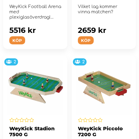
WeyKick Football Arena
Vilket lag kommer
med
vinna matchen?
plexiglasöverdrag!
5516 kr
2659 kr
KÖP
KÖP
2
2
WeyKick Stadion
WeyKick Piccolo
7500 G
7200 G