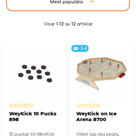
Mest populära
Visar
1-12
av
12
artiklar
2-6
WeyKick 10 Pucks
WeyKick on Ice
898
Arena 8700
10 puckar till WeyKick
Vilket lag ska segra,