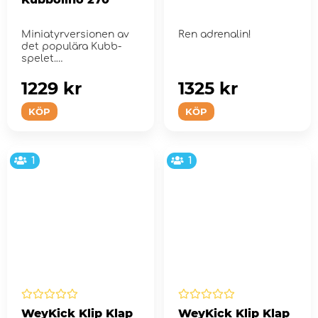
Miniatyrversionen av
Ren adrenalin!
det populära Kubb-
spelet.
1229 kr
1325 kr
KÖP
KÖP
1
1
WeyKick Klip Klap
WeyKick Klip Klap