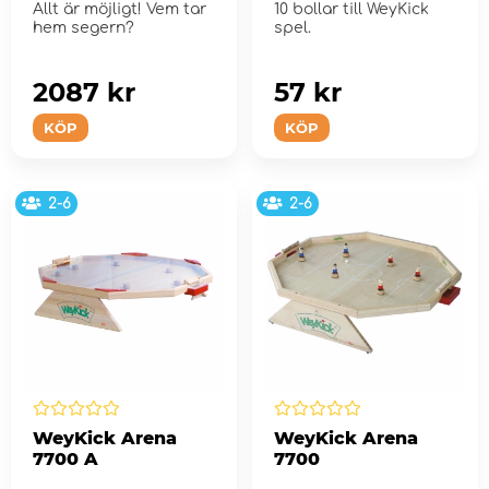
Allt är möjligt! Vem tar
10 bollar till WeyKick
hem segern?
spel.
2087 kr
57 kr
KÖP
KÖP
2-6
2-6
WeyKick Arena
WeyKick Arena
7700 A
7700