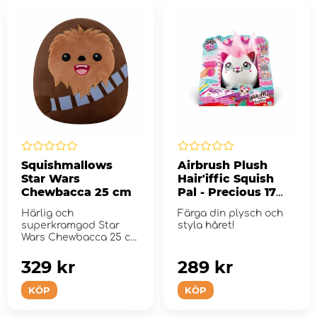
Squishmallows
Airbrush Plush
Star Wars
Hair'iffic Squish
Chewbacca 25 cm
Pal - Precious 17
cm
Härlig och
Färga din plysch och
superkramgod Star
styla håret!
Wars Chewbacca 25 cm
plysch.
329 kr
289 kr
KÖP
KÖP