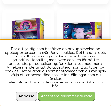
För att ge dig som besökare en bra upplevelse på
spelexperten.com använder vi cookies. Det handlar dels
om helt nödvändiga cookies för webbsidans
grundfunktionalitet, men även cookies för bättre
prestanda, personalisering, funktionalitet med mera.
Squishville -
Squishville -
Vi rekommenderar att du accepterar samtliga typer av
cookies. Det är dock du som bestämmer och du kan själv
Lekscen Rock and
Tillbehörset Arcade
välja att anpassa dina cookie-inställningar som du
Roller Disco
Adventures
önskar.
Mer information om de cookies vi använder hittar du
Utöka ditt squishy
Kläm dig in i
här
.
universum.
Squishville.
Anpassa
Acceptera rekommenderade
495 kr
245 kr