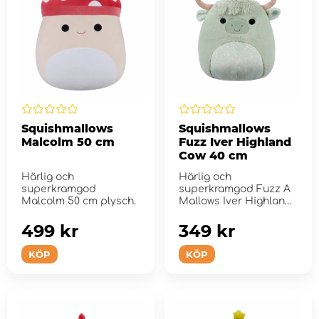
Squishmallows
Squishmallows
Malcolm 50 cm
Fuzz Iver Highland
Cow 40 cm
Härlig och
Härlig och
superkramgod
superkramgod Fuzz A
Malcolm 50 cm plysch.
Mallows Iver Highland
Cow 40 cm plysch.
499 kr
349 kr
KÖP
KÖP