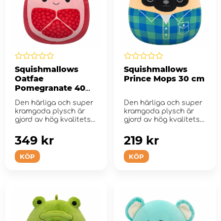
Squishmallows
Squishmallows
Oatfae
Prince Mops 30 cm
Pomegranate 40
cm
Den härliga och super
Den härliga och super
kramgoda plysch är
kramgoda plysch är
gjord av hög kvalitets-
gjord av hög kvalitets-
och supe...
och supe...
349 kr
219 kr
KÖP
KÖP