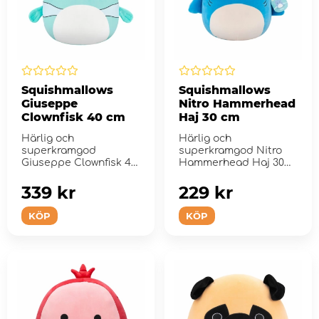
Squishmallows
Squishmallows
Giuseppe
Nitro Hammerhead
Clownfisk 40 cm
Haj 30 cm
Härlig och
Härlig och
superkramgod
superkramgod Nitro
Giuseppe Clownfisk 40
Hammerhead Haj 30
cm plysch.
cm plysch.
339 kr
229 kr
KÖP
KÖP