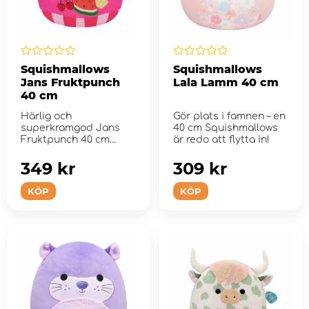
Squishmallows
Squishmallows
Jans Fruktpunch
Lala Lamm 40 cm
40 cm
Härlig och
Gör plats i famnen – en
superkramgod Jans
40 cm Squishmallows
Fruktpunch 40 cm
är redo att flytta in!
plysch.
349 kr
309 kr
KÖP
KÖP