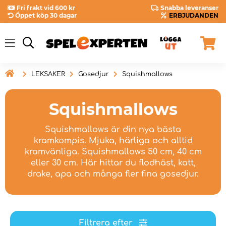
Fri frakt vid 600 kr
Snabba leveranser
Öppet köp 30 dagar
ERBJUDANDEN

LEKSAKER
Gosedjur
Squishmallows
Squishmallows
Squishmallows är din nya bästa
kramkompis. Mjuka, härliga och alltid
kramvänliga. Squishmallows 50 cm, 40 cm
eller 30 cm. Här hittar du flodhäst, katt,
drake, apa och många fler fina gosedjur.
Filtrera efter