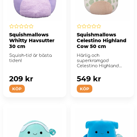
Squishmallows
Squishmallows
Whitty Havsutter
Celestino Highland
30 cm
Cow 50 cm
Squish-tid är bästa
Härlig och
tiden!
superkramgod
Celestino Highland
Cow 50 cm plysch.
209 kr
549 kr
KÖP
KÖP