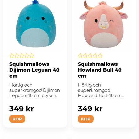
Squishmallows
Squishmallows
Dijimon Leguan 40
Howland Bull 40
cm
cm
Härlig och
Härlig och
superkramgod Dijimon
superkramgod
Leguan 40 cm plysch.
Howland Bull 40 cm
plysch.
349 kr
349 kr
KÖP
KÖP