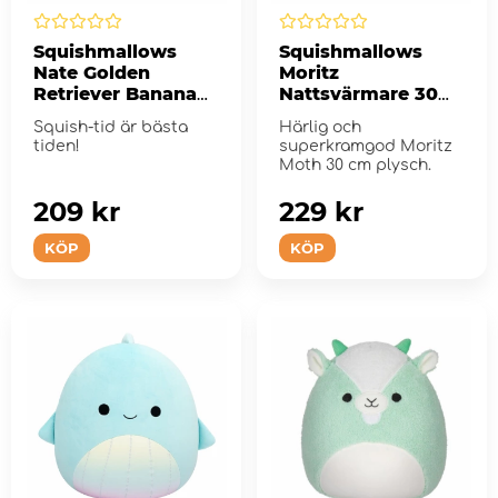
Squishmallows
Squishmallows
Nate Golden
Moritz
Retriever Banana
Nattsvärmare 30
30 cm
cm
Squish-tid är bästa
Härlig och
tiden!
superkramgod Moritz
Moth 30 cm plysch.
209 kr
229 kr
KÖP
KÖP