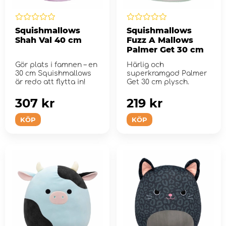
Squishmallows
Squishmallows
Shah Val 40 cm
Fuzz A Mallows
Palmer Get 30 cm
Gör plats i famnen – en
Härlig och
30 cm Squishmallows
superkramgod Palmer
är redo att flytta in!
Get 30 cm plysch.
307 kr
219 kr
KÖP
KÖP