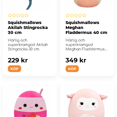
Squishmallows
Squishmallows
Akilah Stingrocka
Meghan
30 cm
Fladdermus 40 cm
Härlig och
Härlig och
superkramgod Akilah
superkramgod
Stingrocka 30 cm.
Meghan Fladdermus
40 cm plysch.
229 kr
349 kr
KÖP
KÖP