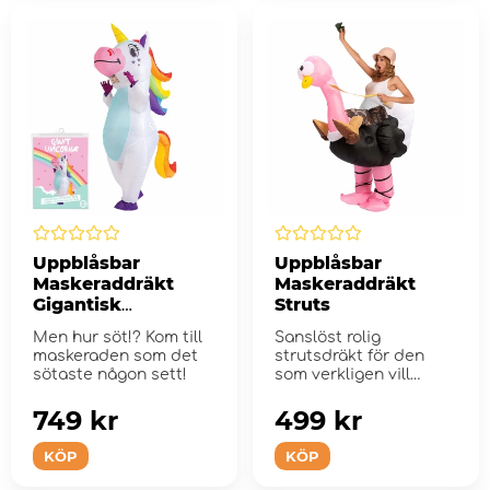
Uppblåsbar
Uppblåsbar
Maskeraddräkt
Maskeraddräkt
Gigantisk
Struts
Enhörning
Men hur söt!? Kom till
Sanslöst rolig
maskeraden som det
strutsdräkt för den
sötaste någon sett!
som verkligen vill
sticka ut!
749 kr
499 kr
KÖP
KÖP