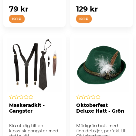
79 kr
129 kr
KÖP
KÖP
Maskeradkit -
Oktoberfest
Gangster
Deluxe Hatt - Grön
Klä ut dig till en
Mörkgrön hatt med
klassisk gangster med
fina detaljer, perfekt till