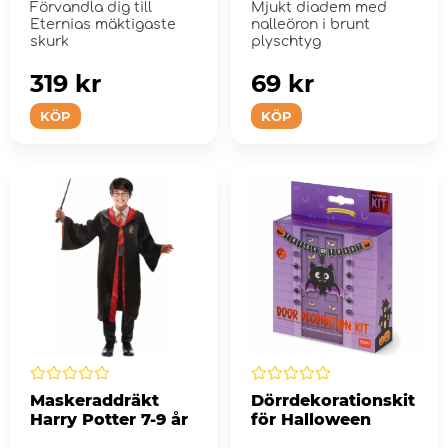
Förvandla dig till
Mjukt diadem med
Eternias mäktigaste
nalleöron i brunt
skurk
plyschtyg
319 kr
69 kr
KÖP
KÖP
Maskeraddräkt
Dörrdekorationskit
Harry Potter 7-9 år
för Halloween