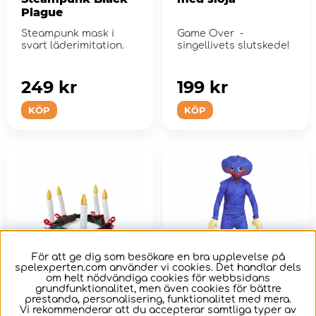
Plague
Steampunk mask i
Game Over -
svart läderimitation.
singellivets slutskede!
249 kr
199 kr
KÖP
KÖP
För att ge dig som besökare en bra upplevelse på
spelexperten.com använder vi cookies. Det handlar dels
om helt nödvändiga cookies för webbsidans
grundfunktionalitet, men även cookies för bättre
prestanda, personalisering, funktionalitet med mera.
Luciakrona Mjuk
Maskeraddräkt
Vi rekommenderar att du accepterar samtliga typer av