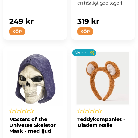
en härligt god lager!
249 kr
319 kr
KÖP
KÖP
Nyhet
Masters of the
Teddykompaniet -
Universe Skeletor
Diadem Nalle
Mask - med ljud