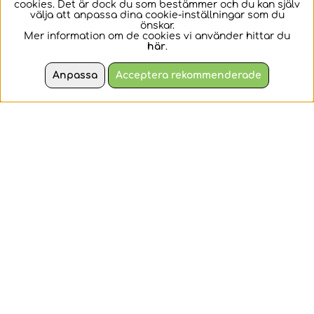
cookies. Det är dock du som bestämmer och du kan själv
Monster Boy - Barn
välja att anpassa dina cookie-inställningar som du
önskar.
Mer information om de cookies vi använder hittar du
En söta och mjuk
En riktigt schysst
här
.
luciakrona från Oskar &
monsterdräkt för barn.
Ellen.
Anpassa
Acceptera rekommenderade
99 kr
389 kr
KÖP
KÖP