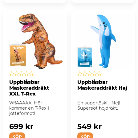
Uppblåsbar
Uppblåsbar
Maskeraddräkt
Maskeraddräkt Haj
XXL T-Rex
WRAAAAA! Här
En superläski... Nej!
kommer en T-Rex i
Supersöt hajdräkt.
jätteformat!
699 kr
549 kr
KÖP
KÖP