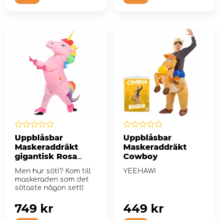
Uppblåsbar
Uppblåsbar
Maskeraddräkt
Maskeraddräkt
gigantisk Rosa
Cowboy
Enhörning
Men hur söt!? Kom till
YEEHAW!
maskeraden som det
sötaste någon sett!
749 kr
449 kr