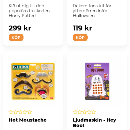
Klä ut dig till den
Dekorations-kit för
populära trollkarlen
ytterdörren inför
Harry Potter!
Halloween.
299 kr
119 kr
KÖP
KÖP
Hot Moustache
Ljudmaskin - Hey
Boo!