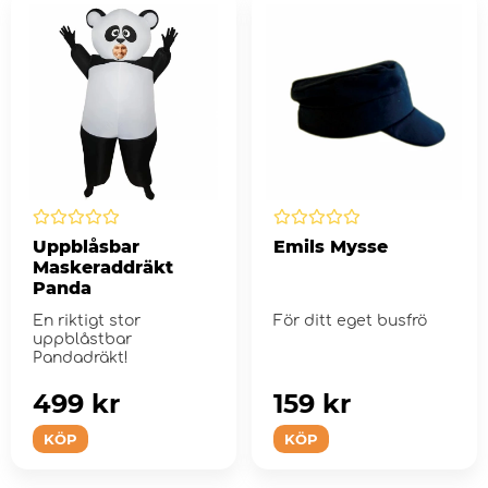
Uppblåsbar
Emils Mysse
Maskeraddräkt
Panda
En riktigt stor
För ditt eget busfrö
uppblåstbar
Pandadräkt!
499 kr
159 kr
KÖP
KÖP