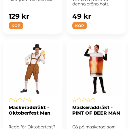
denna gröna hatt.
129 kr
49 kr
KÖP
KÖP
Maskeraddräkt -
Maskeraddräkt -
Oktoberfest Man
PINT OF BEER MAN
Redo för Oktoberfest?
Gå på maskerad som