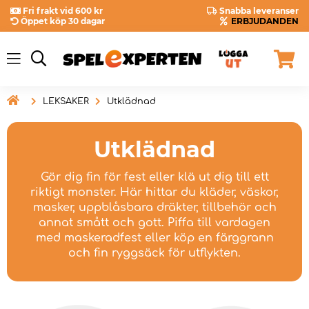
Fri frakt vid 600 kr
Snabba leveranser
Öppet köp 30 dagar
ERBJUDANDEN

LEKSAKER
Utklädnad
Utklädnad
Gör dig fin för fest eller klä ut dig till ett
riktigt monster. Här hittar du kläder, väskor,
masker, uppblåsbara dräkter, tillbehör och
annat smått och gott. Piffa till vardagen
med maskeradfest eller köp en färggrann
och fin ryggsäck för utflykten.