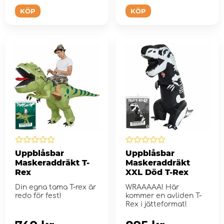
KÖP
KÖP
Uppblåsbar
Uppblåsbar
Maskeraddräkt T-
Maskeraddräkt
Rex
XXL Död T-Rex
Din egna tama T-rex är
WRAAAAA! Här
redo för fest!
kommer en avliden T-
Rex i jätteformat!