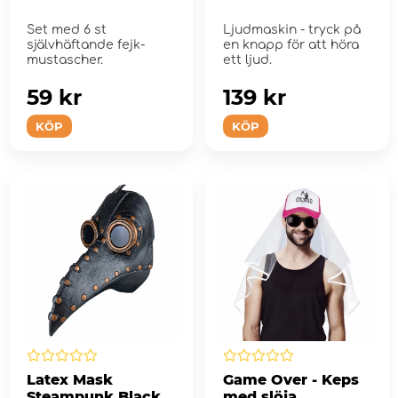
Set med 6 st
Ljudmaskin - tryck på
självhäftande fejk-
en knapp för att höra
mustascher.
ett ljud.
59 kr
139 kr
KÖP
KÖP
Latex Mask
Game Over - Keps
Steampunk Black
med slöja