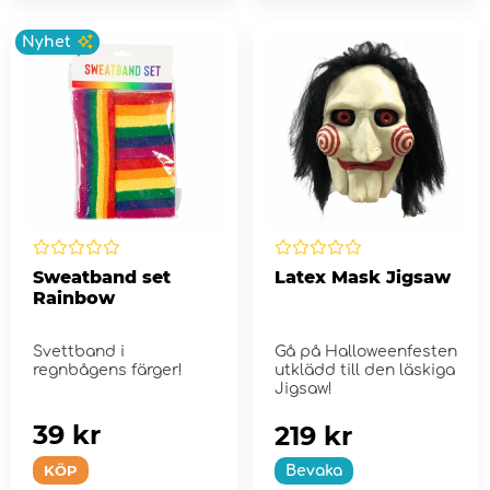
Nyhet
Sweatband set
Latex Mask Jigsaw
Rainbow
Svettband i
Gå på Halloweenfesten
regnbågens färger!
utklädd till den läskiga
Jigsaw!
39 kr
219 kr
KÖP
Bevaka