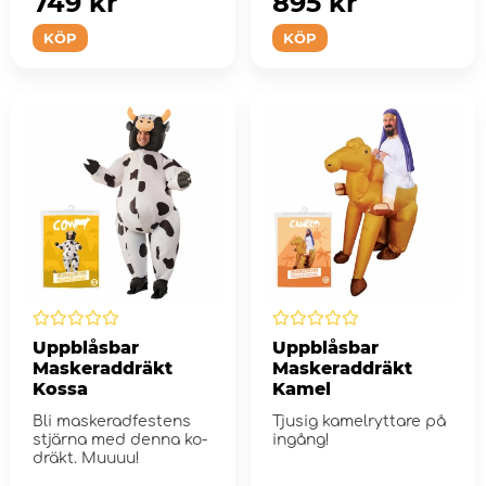
749 kr
895 kr
KÖP
KÖP
Uppblåsbar
Uppblåsbar
Maskeraddräkt
Maskeraddräkt
Kossa
Kamel
Bli maskeradfestens
Tjusig kamelryttare på
stjärna med denna ko-
ingång!
dräkt. Muuuu!