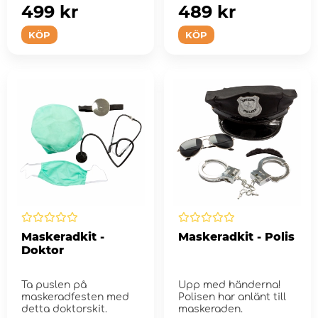
499 kr
489 kr
KÖP
KÖP
Maskeradkit -
Maskeradkit - Polis
Doktor
Ta puslen på
Upp med händerna!
maskeradfesten med
Polisen har anlänt till
detta doktorskit.
maskeraden.