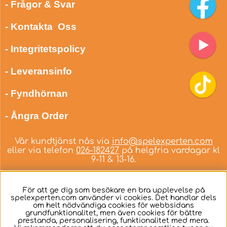
- Frågor & Svar
- Kontakta Oss
- Integritetspolicy
- Leveransinfo
- Fyndhörnan
- Ångra Order
Vår kundtjänst nås via
info@spelexperten.com
eller via telefon
026-182427
på helgfria vardagar kl
9-11 & 13-16.
För att ge dig som besökare en bra upplevelse på
spelexperten.com använder vi cookies. Det handlar dels
om helt nödvändiga cookies för webbsidans
Svenska
grundfunktionalitet, men även cookies för bättre
prestanda, personalisering, funktionalitet med mera.