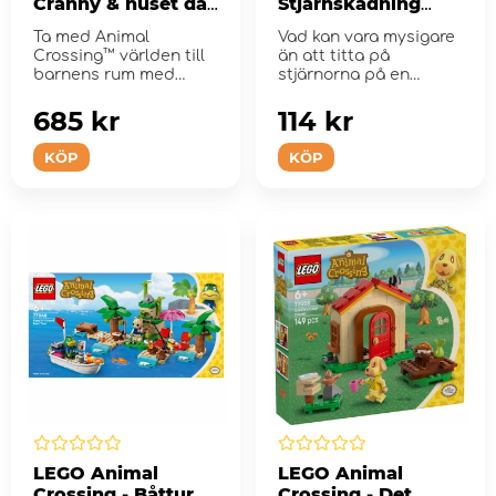
Cranny & huset där
Stjärnskådning
Rosie bor
med Celeste
Ta med Animal
Vad kan vara mysigare
Crossing™ världen till
än att titta på
barnens rum med
stjärnorna på en
Nook’s Cranny och ...
månbelys...
685 kr
114 kr
KÖP
KÖP
LEGO Animal
LEGO Animal
Crossing - Båttur
Crossing - Det