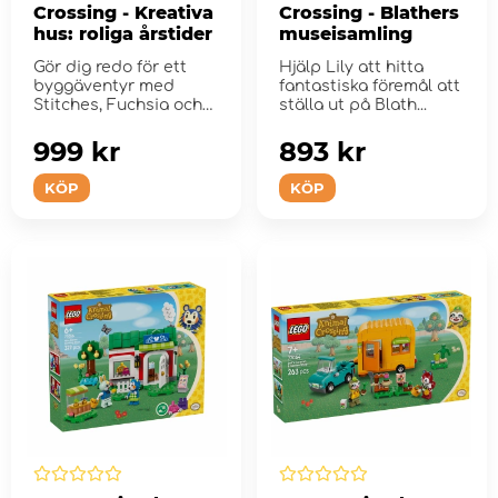
Crossing - Kreativa
Crossing - Blathers
hus: roliga årstider
museisamling
Gör dig redo för ett
Hjälp Lily att hitta
byggäventyr med
fantastiska föremål att
Stitches, Fuchsia och
ställa ut på Blath...
Fang!
999 kr
893 kr
KÖP
KÖP