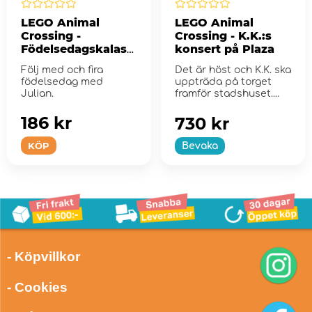
LEGO Animal
LEGO Animal
Crossing -
Crossing - K.K.:s
Födelsedagskalas
konsert på Plaza
hos Julian
Följ med och fira
Det är höst och K.K. ska
födelsedag med
uppträda på torget
Julian.
framför stadshuset....
186 kr
730 kr
KÖP
Bevaka
- Köpvillkor
- Cookies