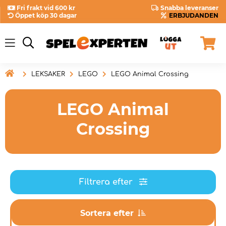
Fri frakt vid 600 kr
Snabba leveranser
Öppet köp 30 dagar
ERBJUDANDEN

LEKSAKER
LEGO
LEGO Animal Crossing
LEGO Animal
Crossing
Filtrera efter
Sortera efter