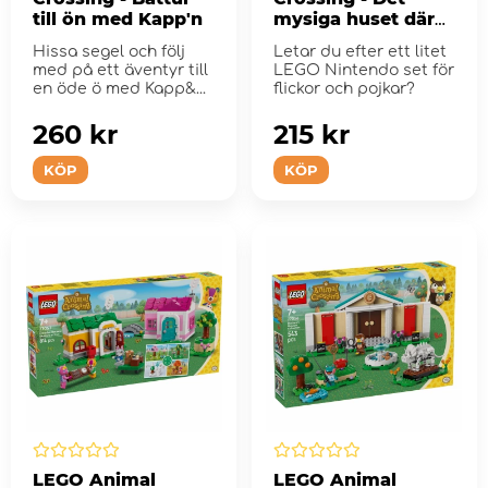
till ön med Kapp'n
mysiga huset där
Goldie bor
Hissa segel och följ
Letar du efter ett litet
med på ett äventyr till
LEGO Nintendo set för
en öde ö med Kapp&...
flickor och pojkar?
260 kr
215 kr
KÖP
KÖP
LEGO Animal
LEGO Animal