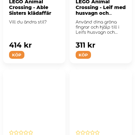
LEGO Animal
LEGO Animal
Crossing - Able
Crossing - Leif med
Sisters klädaffär
husvagn och
trädgårdsbutik
Vill du ändra stil?
Använd dina gröna
fingrar och hjälp till i
Leifs husvagn och
växtst&...
414 kr
311 kr
KÖP
KÖP