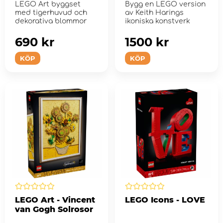
LEGO Art byggset
Bygg en LEGO version
med tigerhuvud och
av Keith Harings
dekorativa blommor
ikoniska konstverk
690 kr
1500 kr
KÖP
KÖP
LEGO Art - Vincent
LEGO Icons - LOVE
van Gogh Solrosor