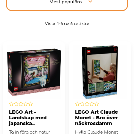
Mest populära
Visar
1-6
av
6
artiklar
LEGO Art -
LEGO Art Claude
Landskap med
Monet - Bro över
japanska
näckrosdamm
körsbärsblommor
Ta in färg och natur i
Hylla Claude Monet