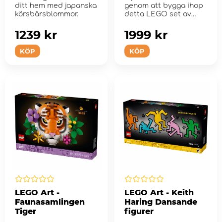
ditt hem med japanska
genom att bygga ihop
körsbärsblommor.
detta LEGO set av
hans målning Bro öve...
1239 kr
1999 kr
KÖP
KÖP
LEGO Art -
LEGO Art - Keith
Faunasamlingen
Haring Dansande
Tiger
figurer