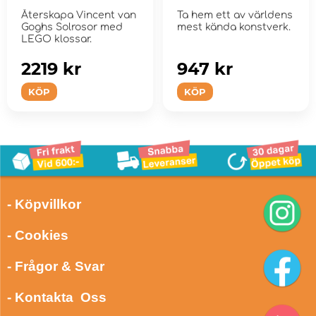
Återskapa Vincent van
Ta hem ett av världens
Goghs Solrosor med
mest kända konstverk.
LEGO klossar.
2219 kr
947 kr
KÖP
KÖP
- Köpvillkor
- Cookies
- Frågor & Svar
- Kontakta Oss