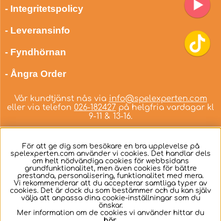
- Integritetspolicy
- Leveransinfo
- Fyndhörnan
- Ångra Order
Vår kundtjänst nås via
info@spelexperten.com
eller via telefon
026-182427
på helgfria vardagar kl
9-11 & 13-16.
För att ge dig som besökare en bra upplevelse på
spelexperten.com använder vi cookies. Det handlar dels
om helt nödvändiga cookies för webbsidans
Svenska
grundfunktionalitet, men även cookies för bättre
prestanda, personalisering, funktionalitet med mera.
Vi rekommenderar att du accepterar samtliga typer av
cookies. Det är dock du som bestämmer och du kan själv
välja att anpassa dina cookie-inställningar som du
önskar.
Mer information om de cookies vi använder hittar du
här
.