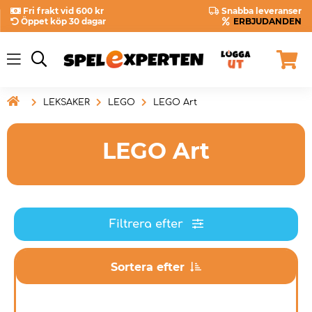
Fri frakt vid 600 kr
Snabba leveranser
Öppet köp 30 dagar
ERBJUDANDEN

LEKSAKER
LEGO
LEGO Art
LEGO Art
Filtrera efter
Sortera efter