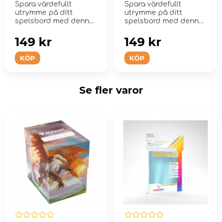
Spara värdefullt
Spara värdefullt
utrymme på ditt
utrymme på ditt
spelsbord med denna
spelsbord med denna
revolutionerande,
revolutionerande,
konvert...
konvert...
149 kr
149 kr
KÖP
KÖP
Se fler varor