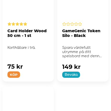
Card Holder Wood
GameGenic Token
50 cm - 1 st
Silo - Black
Korthållare i trä.
Spara värdefullt
utrymme på ditt
spelsbord med denna
revolutionerande,
konvert...
75 kr
149 kr
KÖP
Bevaka