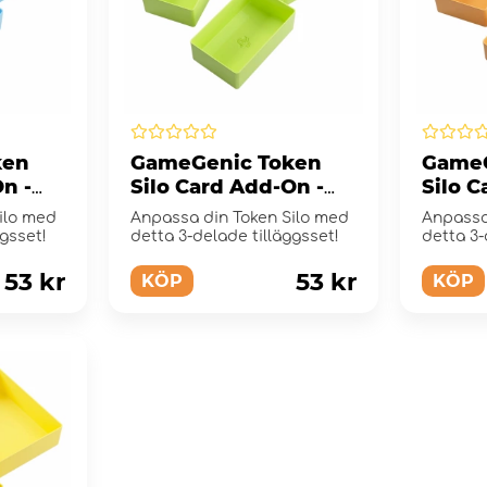
ken
GameGenic Token
GameG
n -
Silo Card Add-On -
Silo C
Green/Lime
Oran
ilo med
Anpassa din Token Silo med
Anpassa
ggsset!
detta 3-delade tilläggsset!
detta 3-
53 kr
53 kr
KÖP
KÖP