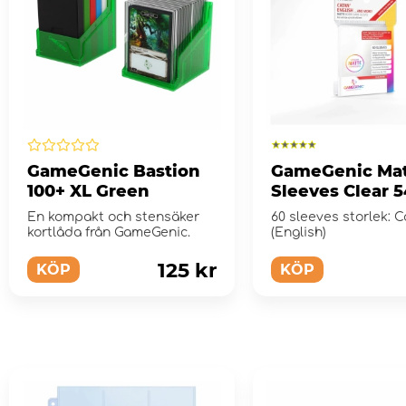
GameGenic Bastion
GameGenic Ma
100+ XL Green
Sleeves Clear 5
mm
En kompakt och stensäker
60 sleeves storlek: 
kortlåda från GameGenic.
(English)
125 kr
KÖP
KÖP