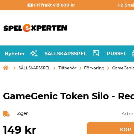
Fri frakt vid 600 kr
Sna
Nyheter
SÄLLSKAPSSPEL
PUSSEL
|
|

SÄLLSKAPSSPEL
Tillbehör
Förvaring
GameGenic 
GameGenic Token Silo - Re
I lager
Artnr
149
kr
KÖP