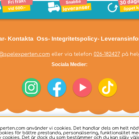
ar
- Kontakta Oss
- Integritetspolicy
- Leveransinf
@spelexperten.com
eller via telefon
026-182427
på helg
Sociala Medier:
perten.com använder vi cookies. Det handlar dels om helt nö
ookies för bättre prestanda, personalisering, funktionalitet me
 cookies. Det är dock du som bestämmer och du kan själv välja