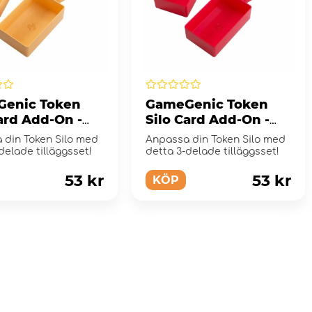
enic Token
GameGenic Token
ard Add-On -
Silo Card Add-On -
ge
Red
 din Token Silo med
Anpassa din Token Silo med
delade tilläggsset!
detta 3-delade tilläggsset!
53 kr
53 kr
KÖP