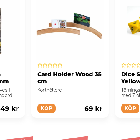
n
Card Holder Wood 35
Dice 
 mm
cm
Yello
e
ves i
Korthållare
Tärning
ndard
med 7 ol
49 kr
69 kr
KÖP
KÖP