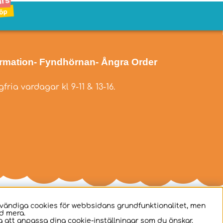
ormation
- Fyndhörnan
- Ångra Order
fria vardagar kl 9-11 & 13-16.
dvändiga cookies för webbsidans grundfunktionalitet, men
d mera.
 att anpassa dina cookie-inställningar som du önskar.