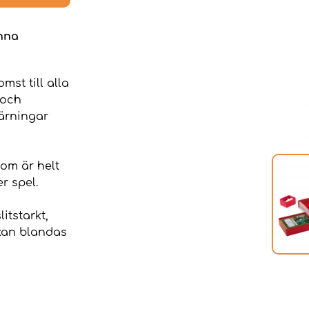
enna
mst till alla
 och
tärningar
som är helt
r spel.
itstarkt,
 kan blandas