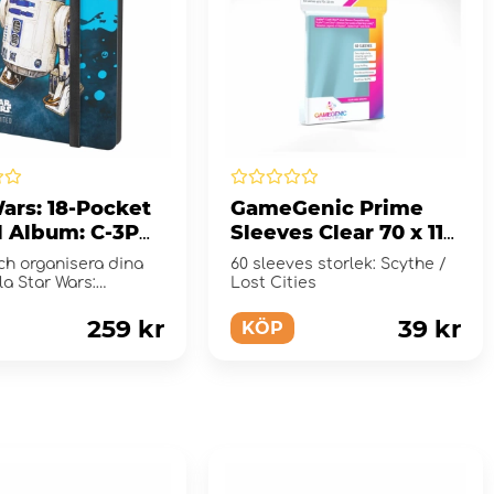
ars: 18-Pocket
GameGenic Prime
l Album: C-3PO,
Sleeves Clear 70 x 110
mm
ch organisera dina
60 sleeves storlek: Scythe /
la Star Wars:
Lost Cities
d-kort!
259 kr
39 kr
KÖP