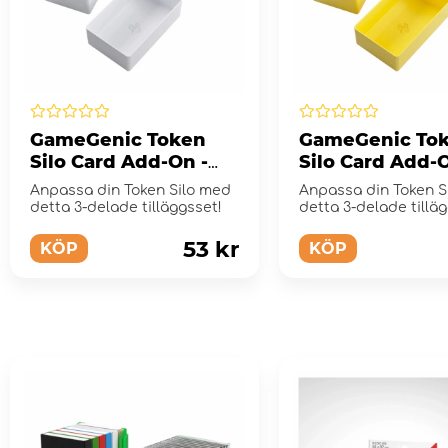
GameGenic Token
GameGenic To
Silo Card Add-On -
Silo Card Add-O
White
Yellow
Anpassa din Token Silo med
Anpassa din Token S
detta 3-delade tilläggsset!
detta 3-delade tillä
53 kr
KÖP
KÖP