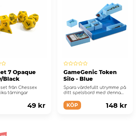
Set 7 Opaque
GameGenic Token
w/Black
Silo - Blue
sset från Chessex
Spara värdefullt utrymme på
ika tärningar
ditt spelsbord med denna
revolutionerande, konvert...
49 kr
148 kr
KÖP