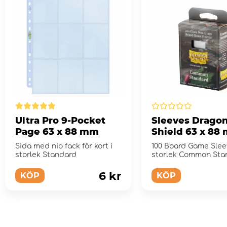
Ultra Pro 9-Pocket
Sleeves Drago
Page 63 x 88 mm
Shield 63 x 88
Clear/Non-Glar
Sida med nio fack för kort i
100 Board Game Slee
storlek Standard
storlek Common Sta
6 kr
KÖP
KÖP