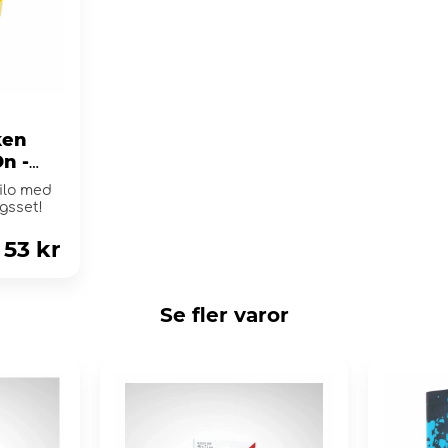
ken
n -
ilo med
ggsset!
53 kr
Se fler varor