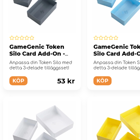
GameGenic Token
GameGenic To
Silo Card Add-On -
Silo Card Add-O
Black
Blue
Anpassa din Token Silo med
Anpassa din Token S
detta 3-delade tilläggsset!
detta 3-delade tillä
53 kr
KÖP
KÖP