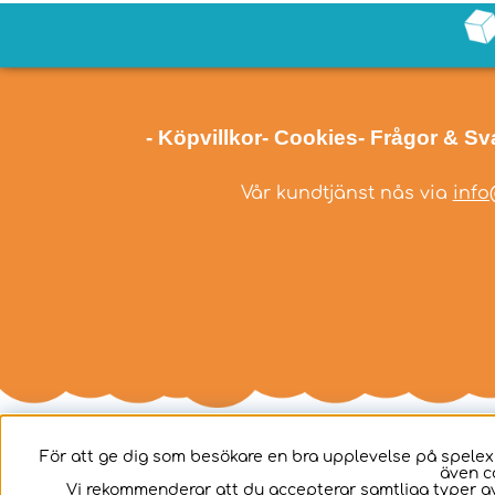
- Köpvillkor
- Cookies
- Frågor & Sv
Vår kundtjänst nås via
info
För att ge dig som besökare en bra upplevelse på spelex
även c
Svenska
Vi rekommenderar att du accepterar samtliga typer av