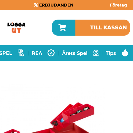
ERBJUDANDEN
Företag
TILL KASSAN
SPEL
REA
Årets Spel
Tips
|
|
|