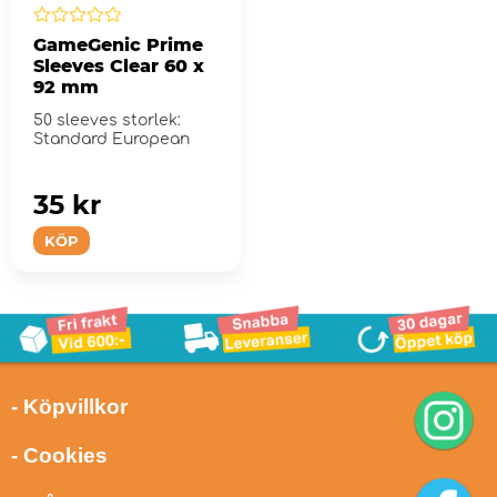
GameGenic Prime
Sleeves Clear 60 x
92 mm
50 sleeves storlek:
Standard European
35 kr
KÖP
- Köpvillkor
- Cookies