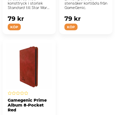
konsttryck i storlek
stensäker kortlåda från
Standard till Star Wars:
GameGenic.
Unlimited
79 kr
79 kr
KÖP
KÖP
Gamegenic Prime
Album 8-Pocket
Red