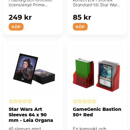
i fullfärg och officiellt
konsttryck i storlek
licensierad Prime
Standard till Star Wars:
Playmat. Detta ...
Unlimited
249 kr
85 kr
KÖP
KÖP
Star Wars Art
GameGenic Bastion
Sleeves 64 x 90
50+ Red
mm - Leia Organa
60 sleeves med
En kompakt och