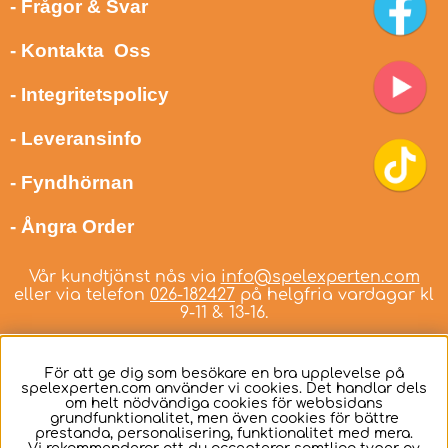
- Frågor & Svar
- Kontakta Oss
- Integritetspolicy
- Leveransinfo
- Fyndhörnan
- Ångra Order
Vår kundtjänst nås via
info@spelexperten.com
eller via telefon
026-182427
på helgfria vardagar kl
9-11 & 13-16.
För att ge dig som besökare en bra upplevelse på
spelexperten.com använder vi cookies. Det handlar dels
om helt nödvändiga cookies för webbsidans
Svenska
grundfunktionalitet, men även cookies för bättre
prestanda, personalisering, funktionalitet med mera.