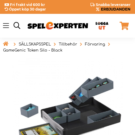
Fri frakt vid 600 kr
Snabba leveranser
Öppet köp 30 dagar
ERBJUDANDEN

SÄLLSKAPSSPEL
Tillbehör
Förvaring
GameGenic Token Silo - Black