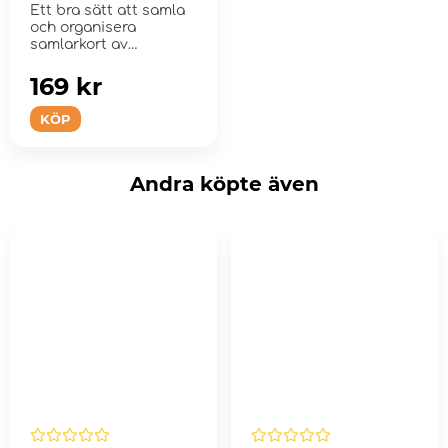
Ett bra sätt att samla
och organisera
samlarkort av
standard eller japansk
storlek.
169 kr
KÖP
Andra köpte även