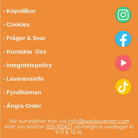
- Köpvillkor
- Cookies
- Frågor & Svar
- Kontakta Oss
- Integritetspolicy
- Leveransinfo
- Fyndhörnan
- Ångra Order
Vår kundtjänst nås via
info@spelexperten.com
eller via telefon
026-182427
på helgfria vardagar kl
9-11 & 13-16.