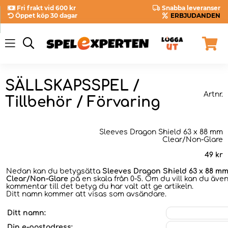
Fri frakt vid 600 kr
Snabba leveranser
Öppet köp 30 dagar
ERBJUDANDEN
SÄLLSKAPSSPEL /
Artnr.
Tillbehör / Förvaring
Sleeves Dragon Shield 63 x 88 mm
Clear/Non-Glare
49
kr
Nedan kan du betygsätta
Sleeves Dragon Shield 63 x 88 m
Clear/Non-Glare
på en skala från 0-5. Om du vill kan du även
kommentar till det betyg du har valt att ge artikeln.
Ditt namn kommer att visas som avsändare.
Ditt namn:
Din e-postadress: