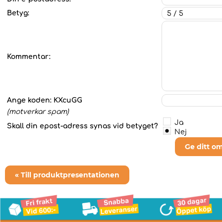
Betyg:
Kommentar:
Ange koden:
KXcuGG
(motverkar spam)
Ja
Skall din epost-adress synas vid betyget?
Nej
Ge ditt o
« Till produktpresentationen