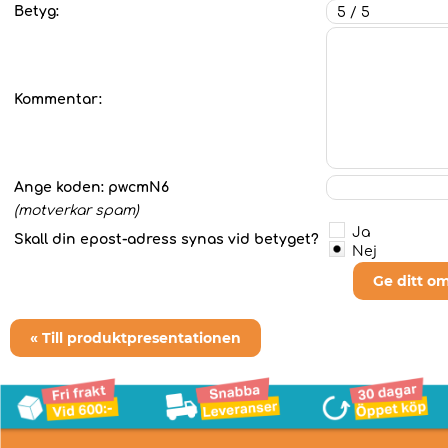
Betyg:
Kommentar:
Ange koden:
pwcmN6
(motverkar spam)
Ja
Skall din epost-adress synas vid betyget?
Nej
Ge ditt o
« Till produktpresentationen