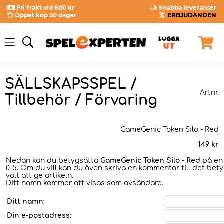
Fri frakt vid 600 kr
Snabba leveranser
Öppet köp 30 dagar
ERBJUDANDEN
SÄLLSKAPSSPEL /
Artnr.
Tillbehör / Förvaring
GameGenic Token Silo - Red
149
kr
Nedan kan du betygsätta
GameGenic Token Silo - Red
på en 
0-5. Om du vill kan du även skriva en kommentar till det bet
valt att ge artikeln.
Ditt namn kommer att visas som avsändare.
Ditt namn:
Din e-postadress: