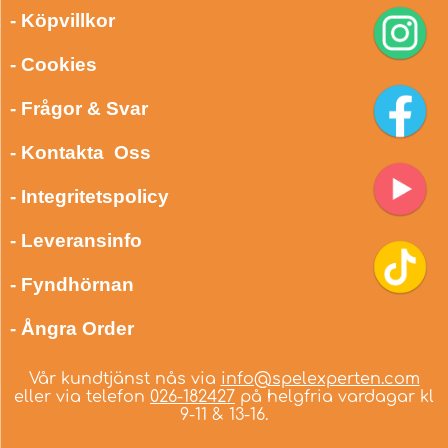
- Köpvillkor
- Cookies
- Frågor & Svar
- Kontakta Oss
- Integritetspolicy
- Leveransinfo
- Fyndhörnan
- Ångra Order
Vår kundtjänst nås via
info@spelexperten.com
eller via telefon
026-182427
på helgfria vardagar kl
9-11 & 13-16.