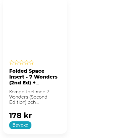
Folded Space
Insert - 7 Wonders
(2nd Ed) +
Expansions
Kompatibel med 7
Wonders (Second
Edition) och
expansionerna
Armada, Cities och
178 kr
Leaders.
Bevaka