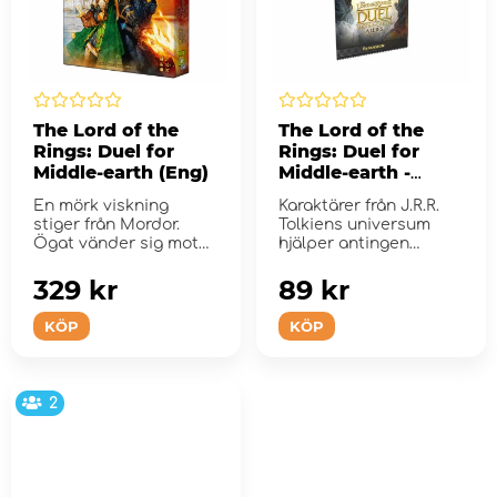
The Lord of the
The Lord of the
Rings: Duel for
Rings: Duel for
Middle-earth (Eng)
Middle-earth -
Allies (Eng) (Exp.)
En mörk viskning
Karaktärer från J.R.R.
stiger från Mordor.
Tolkiens universum
Ögat vänder sig mot
hjälper antingen
Midgård.
Brödraska...
329 kr
89 kr
KÖP
KÖP
2