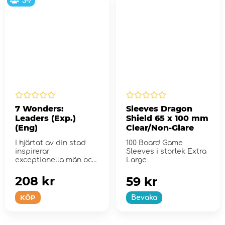
3-7
7 Wonders:
Sleeves Dragon
Leaders (Exp.)
Shield 65 x 100 mm
(Eng)
Clear/Non-Glare
I hjärtat av din stad
100 Board Game
inspirerar
Sleeves i storlek Extra
exceptionella män och
Large
kvinnor ditt folk och t...
208 kr
59 kr
KÖP
Bevaka