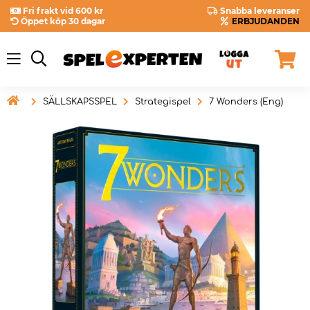
Fri frakt vid 600 kr
Snabba leveranser
Öppet köp 30 dagar
ERBJUDANDEN

SÄLLSKAPSSPEL
Strategispel
7 Wonders (Eng)