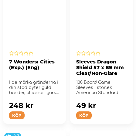
7 Wonders: Cities
Sleeves Dragon
(Exp.) (Eng)
Shield 57 x 89 mm
Clear/Non-Glare
I de mörka gränderna i
100 Board Game
din stad byter guld
Sleeves i storlek
händer, allianser görs
American Standard
oc...
248 kr
49 kr
KÖP
KÖP