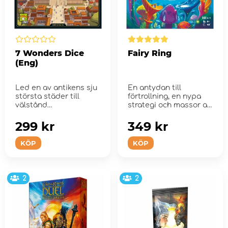
7 Wonders Dice
Fairy Ring
(Eng)
Led en av antikens sju
En antydan till
största städer till
förtrollning, en nypa
välstånd
strategi och massor av
svamp
299 kr
349 kr
KÖP
KÖP
2
2