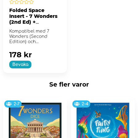
Folded Space
Insert - 7 Wonders
(2nd Ed) +
Expansions
Kompatibel med 7
Wonders (Second
Edition) och
expansionerna
Armada, Cities och
178 kr
Leaders.
Bevaka
Se fler varor
2-7
2-4