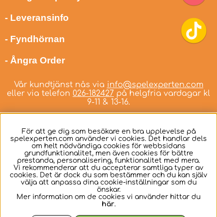
- Leveransinfo
- Fyndhörnan
- Ångra Order
Vår kundtjänst nås via
info@spelexperten.com
eller via telefon
026-182427
på helgfria vardagar kl
9-11 & 13-16.
För att ge dig som besökare en bra upplevelse på
spelexperten.com använder vi cookies. Det handlar dels
om helt nödvändiga cookies för webbsidans
Svenska
grundfunktionalitet, men även cookies för bättre
prestanda, personalisering, funktionalitet med mera.
Vi rekommenderar att du accepterar samtliga typer av
cookies. Det är dock du som bestämmer och du kan själv
välja att anpassa dina cookie-inställningar som du
önskar.
Mer information om de cookies vi använder hittar du
här
.