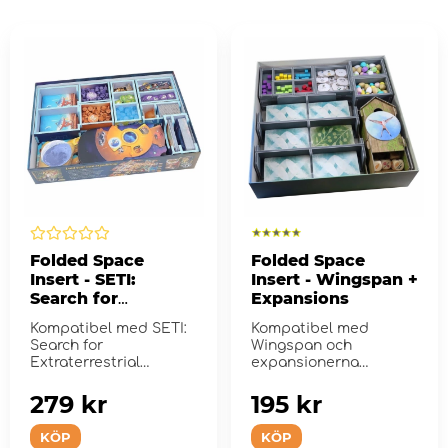
Folded Space
Folded Space
Insert - SETI:
Insert - Wingspan +
Search for
Expansions
Extraterrestrial
Kompatibel med SETI:
Kompatibel med
Intelligence
Search for
Wingspan och
Extraterrestrial
expansionerna
Intelligence.
European och
Oceania.
279 kr
195 kr
KÖP
KÖP