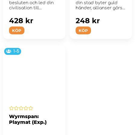
besluten och led din
din stad byter guld
civilisation till
händer, allianser görs
framgång!
oc...
428 kr
248 kr
KÖP
KÖP
1-5
Wyrmspan:
Playmat (Exp.)