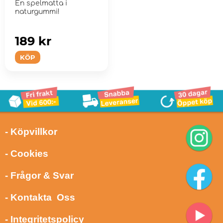
En spelmatta i
naturgummi!
189 kr
KÖP
- Köpvillkor
- Cookies
- Frågor & Svar
- Kontakta Oss
- Integritetspolicy