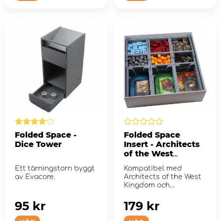
Folded Space -
Folded Space
Dice Tower
Insert - Architects
of the West
Kingdom +
Ett tärningstorn byggt
Kompatibel med
Expansion
av Evacore.
Architects of the West
Kingdom och
expansionen Age of
Artisans.
95 kr
179 kr