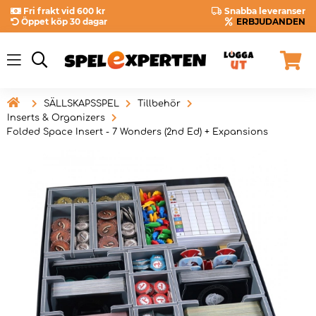
Fri frakt vid 600 kr
Snabba leveranser
Öppet köp 30 dagar
ERBJUDANDEN

SÄLLSKAPSSPEL
Tillbehör
Inserts & Organizers
Folded Space Insert - 7 Wonders (2nd Ed) + Expansions